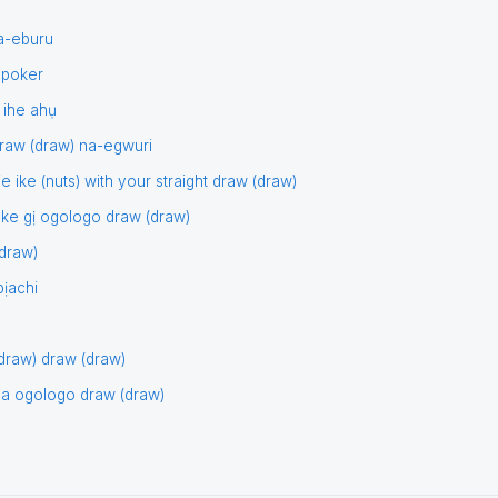
na-eburu
 poker
i ihe ahụ
draw (draw) na-egwuri
e ike (nuts) with your straight draw (draw)
nke gị ogologo draw (draw)
(draw)
pịachi
draw) draw (draw)
 na ogologo draw (draw)