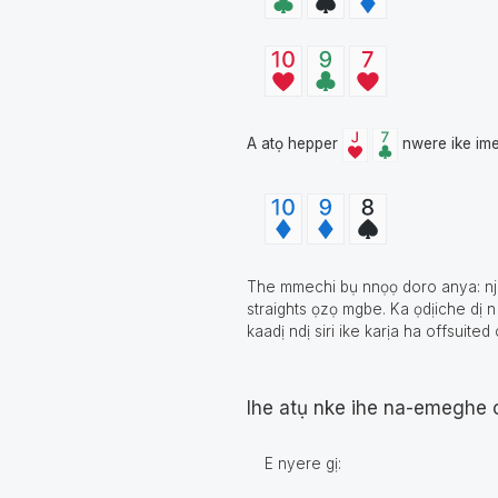
A atọ hepper
nwere ike ime
The mmechi bụ nnọọ doro anya: nji
straights ọzọ mgbe. Ka ọdịiche dị 
kaadị ndị siri ike karịa ha offsuite
Ihe atụ nke ihe na-emeghe 
E nyere gị: