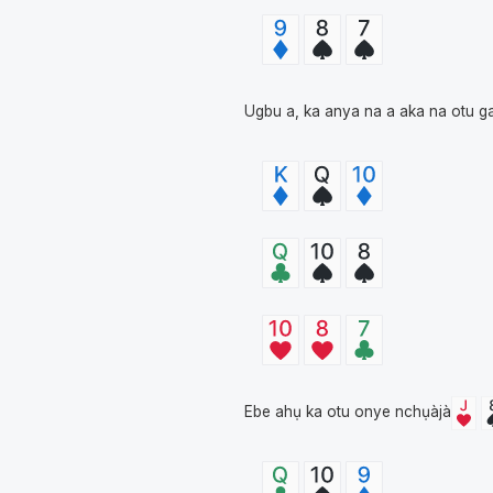
Ugbu a, ka anya na a aka na otu ga
Ebe ahụ ka otu onye nchụàjà