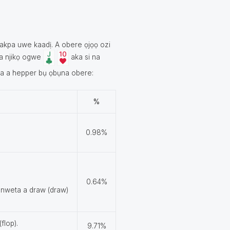
akpa uwe kaadị. A obere ọjọọ ozi
 a njikọ ogwe
aka si na
 na a hepper bụ ọbụna obere:
%
0.98%
0.64%
i nweta a draw (draw)
flop).
9.71%