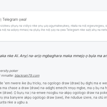
ị Telegram ọwa!
 isiokwu ọhụrụ na vidiyo nke ọnụ ụzọ agụmakwụkwọ, nkata na ndị egwuregwu, oz
 ndị na-adọrọ mmasị na ọtụtụ ihe ndị ọzọ na ọwa Telegram nke saịtị ahụ na ne
emaka nke AI. Anyị na-arịọ mgbaghara maka mmejọ ọ bụla ma 
versity.poker
i mmalite:
blackrain79.com
 jide 'em nwere ike ịbụ tricky, na ogologo draw (draw) bụ dịghị ma e
: ha ma chase a draw (draw) na-adịghị emechi nnọọ mgbe, ma ọ bụ n
w (draw). Ọ bụrụ na ị na-enwe nsogbu na-akpọ ogologo draw na poker
họrọ ịma banyere akpọ ogologo draw (see), ihe ndudue izere, na otú 
rịta nke a ugbu a.