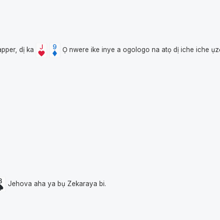
pper, dị ka
Ọ nwere ike inye a ogologo na atọ dị iche iche ụz
Jehova aha ya bụ Zekaraya bi.