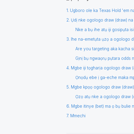
1. Ugboro ole ka Texas Hold 'em 
2. Ụdị nke ogologo draw (draw) na
Nke a bụ ihe atụ iji gosipụta is
3. Ihe na-emetụta ụzọ a ogologo 
Are you targeting aka kacha si
Gịnị bụ ngwaọrụ pụtara odds 
4. Mgbe iji tọgharịa ogologo draw 
Ọnọdụ ebe ị ga-eche maka m
5. Mgbe kpọọ ogologo draw (draw)
Ọzọ atụ nke a ogologo draw (
6. Mgbe itinye (bet) ma ọ bụ bulie
7. Mmechi