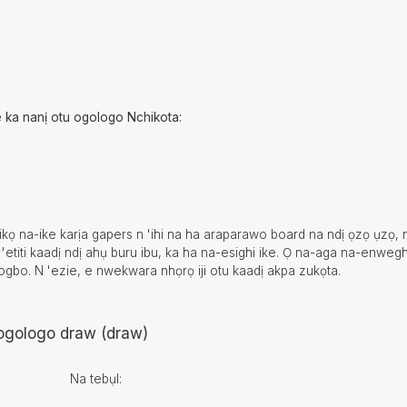
 ka nanị otu ogologo Nchikota:
kọ na-ike karịa gapers n 'ihi na ha araparawo board na ndị ọzọ ụzọ,
n 'etiti kaadị ndị ahụ buru ibu, ka ha na-esighi ike. Ọ na-aga na-enw
d ogbo. N 'ezie, e nwekwara nhọrọ iji otu kaadị akpa zukọta.
ogologo draw (draw)
Na tebụl: