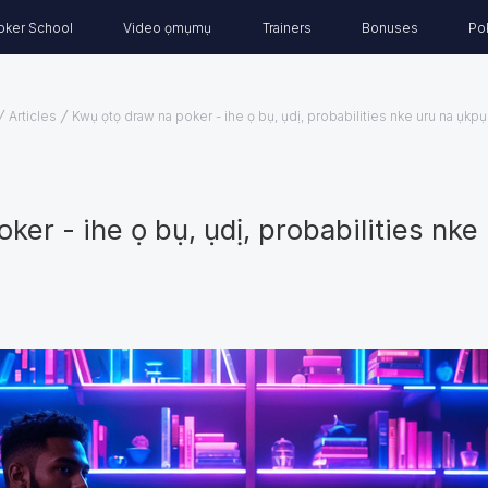
oker School
Video ọmụmụ
Trainers
Bonuses
Pok
Articles
Kwụ ọtọ draw na poker - ihe ọ bụ, ụdị, probabilities nke uru na ụ
ker - ihe ọ bụ, ụdị, probabilities nke