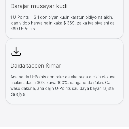
Darajar musayar kudi
1 U-Points = $ 1 don biyan kuɗin karatun bidiyo na aikin.
Idan video hanya halin kaka $ 369, za ka iya biya shi da
369 U-Points.
Daidaitaccen ƙimar
Ana ba da U-Points don rake da aka buga a cikin ɗakuna
a cikin adadin 30% zuwa 100%, dangane da ɗakin. Ga
wasu ɗakuna, ana cajin U-Points sau ɗaya bayan rajista
da ajiya.