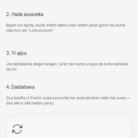
2. Haɗa asusunka
Bayan yin rajista, bude shafin dakin a kan shafin yanar gizon mu kuma
cika fom din "Link account."
3.
Yi
ajiya
Jira tabbatarwa daga manajan, sa'an nan kuma yi ajiya da kuma tabbatar
da shi.
4.
Daidaitawa
Za a lasafta U-Points zuwa asusunka har zuwa ƙarshen wata mai zuwa —
don aiki a cikin watan yanzu.