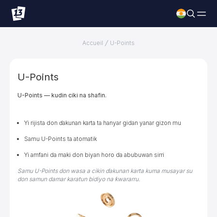
Accueil
U-Points
U-Points
U-Points — kudin ciki na shafin.
Yi rijista don ɗakunan karta ta hanyar gidan yanar gizon mu
Samu U-Points ta atomatik
Yi amfani da maki don biyan horo da abubuwan sirri
Samu U-Points don wasa a cikin ɗakunan karta kuma musayar su
don samun damar karatun bidiyo na ƙwararru.