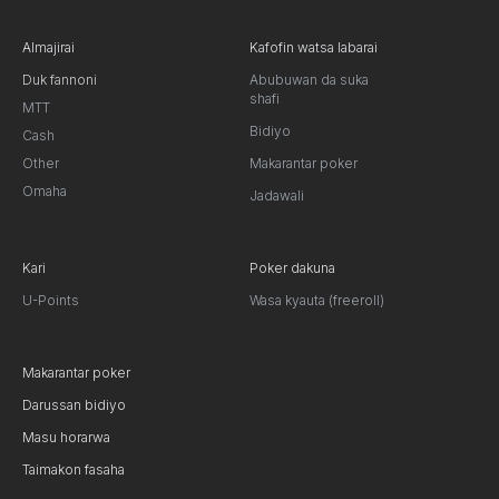
Almajirai
Kafofin watsa labarai
Duk fannoni
Abubuwan da suka
shafi
MTT
Bidiyo
Cash
Other
Makarantar poker
Omaha
Jadawali
Kari
Poker dakuna
U-Points
Wasa kyauta (freeroll)
Makarantar poker
Darussan bidiyo
Masu horarwa
Taimakon fasaha