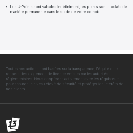
Les U-Points sont valables indéfiniment; les points sont stockés de
manière permanente dans le solde de votre compte.
Toutes nos actions sont basées sur la transparence, l'équité et le
respect des exigences de licence émises par les autorités
réglementaires. Nous coopérons activement avec les régulateurs
pour assurer un niveau élevé de sécurité et protéger les intérêts de
nos clients.