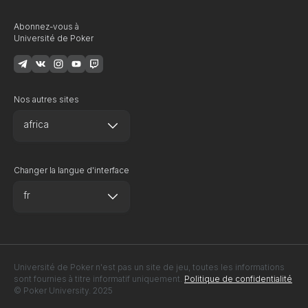
Abonnez-vous à
Université de Poker
Nos autres sites
africa
Changer la langue d'interface
fr
Université de Poker n'est pas un site de jeu, toutes les informations
sont fournies à titre informatif uniquement.
Politique de confidentialité
© Poker University. 2025