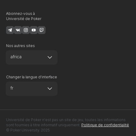
Abonnez-vous à
Université de Poker
Nos autres sites
africa
Changer la langue d'interface
fr
Université de Poker n'est pas un site de jeu, toutes les informations
sont fournies à titre informatif uniquement.
Politique de confidentialité
© Poker University. 2025