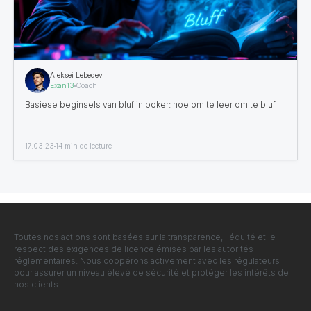
Aleksei Lebedev
Exan13
Coach
Basiese beginsels van bluf in poker: hoe om te leer om te bluf
17.03.23
14
min de lecture
Toutes nos actions sont basées sur la transparence, l'équité et le
respect des exigences de licence émises par les autorités
réglementaires. Nous coopérons activement avec les régulateurs
pour assurer un niveau élevé de sécurité et protéger les intérêts de
nos clients.