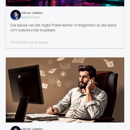
Aleksei Lebedev
Exan13
Coach
Die keuse van die regte Poker kamer vir beginners as die basis
vir'n suksesvolle loopbaan
13.08.23
18
min de lecture
Aleksei Lebedev