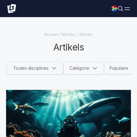
Accueil
Médias
Articles
Artikels
Toutes disciplines
Catégorie
Populaire