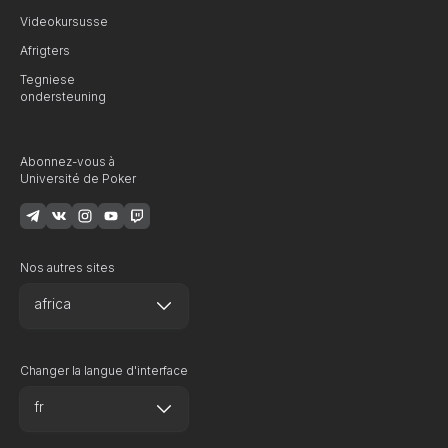
Videokursusse
Afrigters
Tegniese
ondersteuning
Abonnez-vous à
Université de Poker
Nos autres sites
africa
Changer la langue d'interface
fr