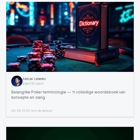
Aleksei Lebedev
Exan13
Coach
Belangrike Poker terminologie — 'n volledige woordeboek van
konsepte en slang
09.06.21
35
min de lecture