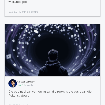
wiskunde pot
07.06.21
10
min de lecture
Aleksei Lebedev
Exan13
Coach
Die beginsel van vernouing van die reeks is die basis van die
Poker strategie