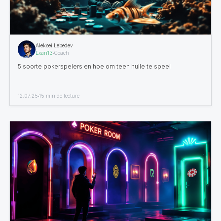
Aleksei Lebedev
Exan13
Coach
5 soorte pokerspelers en hoe om teen hulle te speel
12.07.25
15
min de lecture