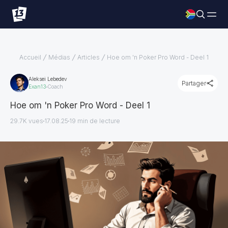
Accueil
Médias
Articles
Hoe om 'n Poker Pro Word - Deel 1
Aleksei Lebedev
Partager
Exan13
Coach
Hoe om 'n Poker Pro Word - Deel 1
29.7K vues
17.08.25
19
min de lecture