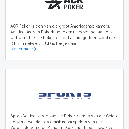
ACR Poker is een van die groot Amerikaanse kamers.
Aandag! As jy 'n PokerKing rekening gekoppel aan ons
webwerf, hierdie Poker kamer kan nie gedoen word nie!
Dit is 'n netwerk. HUD is toegestaan
Ontdek meer
SportsBetting is een van die Poker kamers van die Chico
netwerk, wat daarop gemik is om spelers van die
Verenigde State en Kanada. Die kamer bied 'n swak veld,