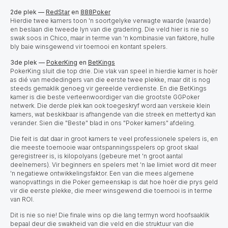
2de plek —
RedStar
en
888Poker
Hierdie twee kamers toon 'n soortgelyke verwagte waarde (waarde)
en beslaan die tweede lyn van die gradering. Die veld hier is nie so
swak soos in Chico, maar in terme van 'n kombinasie van faktore, hulle
bly baie winsgewend vir toernooi en kontant spelers.
3de plek —
PokerKing
en
BetKings
PokerKing sluit die top drie. Die vlak van speel in hierdie kamer is hoër
as dié van mededingers van die eerste twee plekke, maar dit is nog
steeds gemaklik genoeg vir gereelde verdienste. En die BetKings
kamer is die beste verteenwoordiger van die grootste GGPoker
netwerk. Die derde plek kan ook toegeskryf word aan verskeie klein
kamers, wat beskikbaar is afhangende van die streek en mettertyd kan
verander. Sien die "Beste" blad in ons "Poker kamers" afdeling.
Die feit is dat daar in groot kamers te veel professionele spelers is, en
die meeste toernooie waar ontspanningsspelers op groot skaal
geregistreer is, is kilopolyans (gebeure met 'n groot aantal
deelnemers). Vir beginners en spelers met 'n lae limiet word dit meer
'n negatiewe ontwikkelingsfaktor. Een van die mees algemene
wanopvattings in die Poker gemeenskap is dat hoe hoër die prys geld
vir die eerste plekke, die meer winsgewend die toernooi is in terme
van ROI.
Dit is nie so nie! Die finale wins op die lang termyn word hoofsaaklik
bepaal deur die swakheid van die veld en die struktuur van die