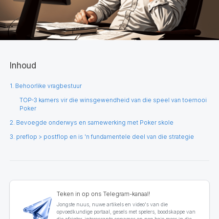
Inhoud
1. Behoorlike vragbestuur
TOP-3 kamers vir die winsgewendheid van die speel van toernooi
Poker
2. Bevoegde onderwys en samewerking met Poker skole
3. preflop > postflop en is 'n fundamentele deel van die strategie
Teken in op ons Telegram-kanaal!
Jongste nuus, nuwe artikels en video's van die
opvoedkundige portaal, gesels met spelers, boodskappe van
die afrigter, interessante opnames en nog baie meer in die