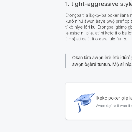
1. tight-aggressive sty
Erongba ti a ìkọkọ-ipa poker ilana 
kúrò nínú àwọn ààyè ọwọ́ preflop 
tí kò níye lórí kù.
Erongba igbimọ gb
jẹ aṣiṣe ni ipilẹ, ati ni kete ti o ba
(limp) ati call), ti o dara julọ fun ọ.
Ọ̀kan lára àwọn èrè ètò ìdúróṣin
àwọn òṣèré tuntun. Mọ̀ síi nípa 
Ikẹkọ poker ọfẹ la
Àwọn òṣèré tí wọ́n ti s