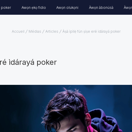
é poker
Awọn ẹkọ fidio
Awọn olukọni
Àwọn àbonúsà
Àwọn
Accueil
Médias
Articles
Àṣà ìpìlẹ̀ fún ṣíṣe eré ìdárayá poker
 eré ìdárayá poker