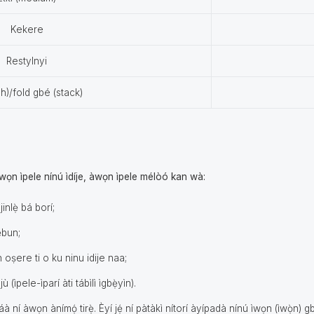
Kekere
Restylnyi
sh)/fold gbé (stack)
 àwọn ìpele nínú ìdíje, àwọn ìpele mélòó kan wà:
inlẹ̀ bá borí;
ẹbun;
n oṣere ti o ku ninu idije naa;
 (ìpele-ìparí àti tábìlì ìgbẹ̀yìn).
e náà ní àwọn ànímọ́ tirẹ̀. Èyí jẹ́ ní pàtàkì nítorí àyípadà nínú ìwọn (ìwọ̀n) 