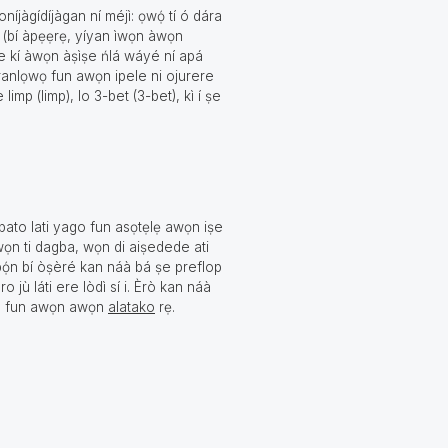
ẹ́ oníjàgídíjàgan ní méjì: ọwọ́ tí ó dára
wa (bí àpẹẹrẹ, yíyan ìwọn àwọn
ṣe kí àwọn àṣìṣe ńlá wáyé ní apá
iranlọwọ fun awọn ipele ni ojurere
imp (limp), lo 3-bet (3-bet), kì í ṣe
pato lati yago fun asọtẹlẹ awọn iṣe
wọn ti dagba, wọn di aiṣedede ati
ọ́n bí òṣèré kan náà bá ṣe preflop
 jù láti ere lòdì sí i. Èrò kan náà
e ṣe fun awọn awọn
alatako
rẹ.