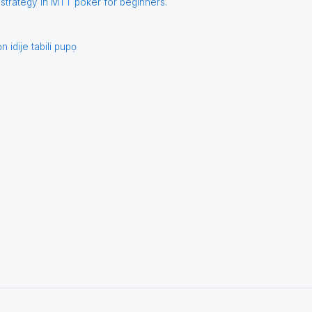
st strategy in MTT poker for beginners.
n idije tabili pupọ