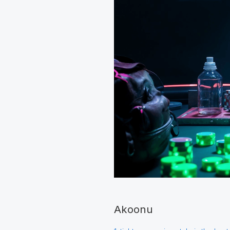
Akoonu