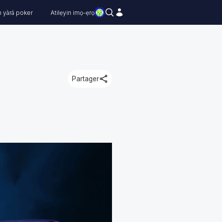
 yàrá poker
Atilẹyin imọ-ẹrọ
Partager