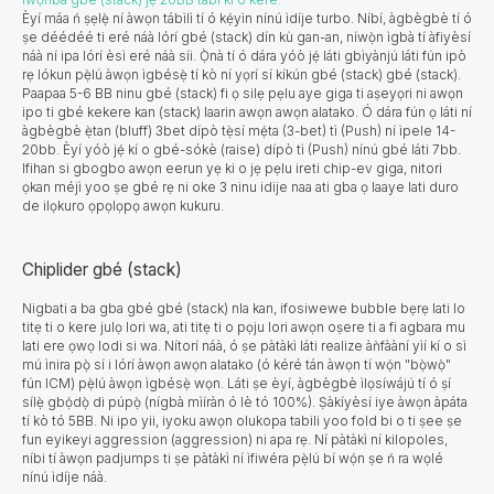
Èyí máa ń ṣẹlẹ̀ ní àwọn tábìlì tí ó kẹ́yìn nínú ìdíje turbo. Níbí, àgbègbè tí ó
ṣe déédéé ti eré náà lórí gbé (stack) dín kù gan-an, níwọ̀n ìgbà tí àfiyèsí
náà ní ipa lórí èsì eré náà síi. Ọ̀nà tí ó dára yóò jẹ́ láti gbìyànjú láti fún ipò
rẹ lókun pẹ̀lú àwọn ìgbésẹ̀ tí kò ní yọrí sí kíkún gbé (stack) gbé (stack).
Paapaa
5-6 BB
ninu gbé (stack) fi ọ silẹ pẹlu aye giga ti aṣeyọri ni awọn
ipo ti gbé kekere kan (stack) laarin awọn awọn alatako. Ó dára fún ọ láti ní
àgbègbè ẹ̀tan (bluff) 3bet dípò tẹ̀sí mẹ́ta (3-bet) tì (Push)
ní
ìpele 14-
20bb. Èyí yóò jẹ́ kí o gbé-sókè (raise) dípò tì (Push) nínú gbé
láti 7bb
.
Ifihan si gbogbo awọn eerun yẹ ki o jẹ pẹlu ireti chip-ev giga, nitori
ọkan méjì yoo ṣe gbé rẹ ni oke 3 ninu idije naa ati gba ọ laaye lati duro
de ilọkuro ọpọlọpọ awọn kukuru.
Chiplider gbé (stack)
Nigbati a ba gba gbé gbé (stack) nla kan, ifosiwewe bubble bẹrẹ lati lo
titẹ ti o kere julọ lori wa, ati titẹ ti o pọju lori awọn oṣere ti a fi agbara mu
lati ere ọwọ lodi si wa. Nítorí náà, ó ṣe pàtàkì láti realize àǹfààní yìí kí o sì
mú ìnira pọ̀ sí i lórí àwọn awọn alatako (ó kéré tán àwọn tí wọ́n "bọ̀wọ̀"
fún ICM) pẹ̀lú àwọn ìgbésẹ̀ wọn. Láti ṣe èyí, àgbègbè ìlọsíwájú tí ó ṣí
sílẹ̀ gbọ́dọ̀ di púpọ̀ (nígbà mìíràn ó lè tó 100%). Ṣàkíyèsí iye àwọn àpáta
tí kò tó 5BB. Ni ipo yii, iyoku awọn olukopa tabili yoo fold bi o ti ṣee ṣe
fun eyikeyi aggression (aggression) ni apa rẹ. Ní pàtàkì ní kilopoles,
níbi tí àwọn padjumps ti ṣe pàtàkì ní ìfiwéra pẹ̀lú bí wọ́n ṣe ń ra wọlé
nínú ìdíje náà.