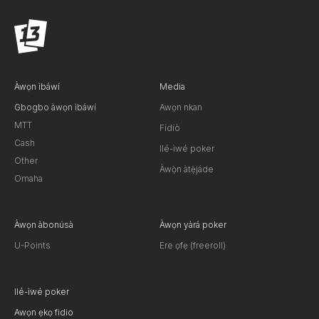
Àwọn ìbáwí
Media
Gbogbo àwọn ìbáwí
Awọn nkan
MTT
Fídíò
Cash
Ilé-ìwé poker
Other
Àwọ̀n àtẹ̀jáde
Omaha
Àwọn àbonúsà
Àwọn yàrá poker
U-Points
Ere ọfẹ (freeroll)
Ilé-ìwé poker
Awọn ẹkọ fidio