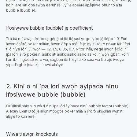
ko ni ere lati gba awọn eerun rẹ. Èyí jẹ́ àpẹẹrẹ àpèjúwe ohun tó ń fa
bubble (bubble).
Ifosiwewe bubble (bubble) jẹ coefficient
Tí a bá mú àwọn èèpo rẹ gẹ́gẹ́ bí ibi ìtọ́kasí yege, yóò jẹ́ ìlọ́po 1.0. Fún
àwọn òṣèré poker mìíràn, àwọn èèpo náà lè jẹ́ èyí tí kò tó nǹkan tàbí èyí
tí ó níye lórí jù. Ìwọ̀n — 1.2, 1.5, 0.85, 0.7.
Nítorí náà, yege àwọn èdìdì ní
ipa lórí ìṣirò poker ní àsìkò àti àsìkò àsìkò àsìkò àsìkò, níwọ̀n ìgbà tí kò fi
hàn ibi tí ìgbésẹ̀ rere wà, ṣùgbọ́n ibi tí èyí tí kò dára wà láti ojú ìwòye
yípadà gbé (stack) sí owó alààyè.
2. Kini o ni ipa lori awọn ayipada ninu
ifosiwewe bubble (bubble)
Oríṣìíríṣìí nǹkan ló wà tí ó ní ipa lórí àyípadà nínú bubble factor (bubble).
Alexey Exan13 tó jẹ́ akọ́nimọ̀ọ́gbá poker máa ń jíròrò ọ̀kọ̀ọ̀kan wọn ní
àlàyé tó kún rẹ́rẹ́
.
Wiwa ti awọn knockouts