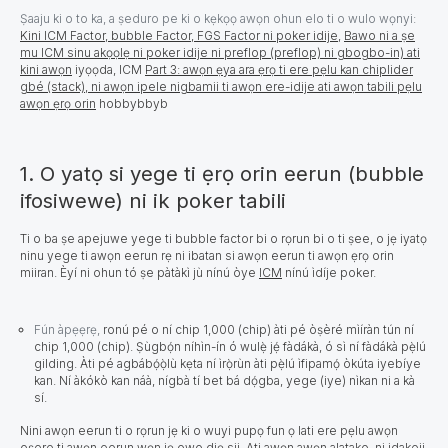
Ṣaaju ki o to ka, a ṣeduro pe ki o kẹkọọ awọn ohun elo ti o wulo wọnyi:
Kini ICM Factor, bubble Factor, FGS Factor ni poker idije
,
Bawo ni a ṣe
mu ICM sinu akọọlẹ ni poker idije ni preflop (preflop) ni gbogbo-in) ati
kini awọn
iyọọda, ICM
Part 3: awọn ẹya ara ẹrọ ti ere pẹlu kan chiplider
gbé (stack), ni awọn ipele nigbamii ti awọn ere-idije ati awọn tabili pẹlu
awọn ẹrọ orin
hobbybbyb
1. O yatọ si yege ti ẹrọ orin eerun (bubble
ifosiwewe) ni ik poker tabili
Ti o ba ṣe apejuwe yege
ti
bubble factor bi o rọrun bi o ti ṣee, o jẹ iyatọ
ninu yege ti awọn eerun rẹ ni ibatan si awọn eerun ti awọn ẹrọ orin
miiran. Èyí ni ohun tó ṣe pàtàkì jù nínú òye
ICM
nínú ìdíje poker.
Fún àpẹẹrẹ,
ronú pé o ní chip 1,000 (chip) àti pé òṣèré mìíràn tún ní
chip 1,000 (chip). Ṣùgbọ́n níhìn-ín ó wulẹ̀ jẹ́ fàdákà, ó sì ní fàdákà pẹ̀lú
gilding. Àti pé agbábọ́ọ̀lù kẹta ní ìrọ̀rùn àti pẹ̀lú ìfipamọ́ òkúta iyebíye
kan. Ní àkókò kan náà, nígbà tí bet bá dọ́gba, yege (iye) nìkan ni a kà
sí.
Nini awọn eerun ti o rọrun jẹ ki o wuyi pupọ fun ọ lati ere pẹlu awọn
oṣere ti awọn eerun wọn jẹ owo diẹ sii. Ati awọn awọn alatako, ni idakeji,