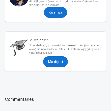
ìdánilẹ́kọ̀ọ́ ẹnìkọ̀ọ̀kan àti ìrírí ọdún mẹ́wàá. Òǹkọ̀wé àwọn
ẹ̀kọ́ fídíò. Onílé ayélujára.
Kọ si wa
Ilé-ìwé poker
Nínú abala yìí, ẹgbẹ́ olùkọ́ wa ti ṣe ètò tó dára jùlọ láti máa
kẹ́kọ̀ọ́ eré náà déédéé àti láti mú kí àǹfààní àṣeyọrí rẹ pọ̀ sí i
nínú ìbáwí èyíkéyìí.
Mọ diẹ sii
Commentaires