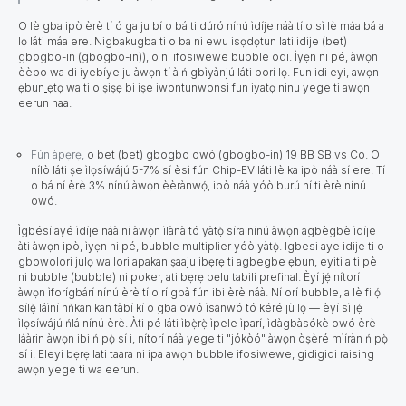
O lè gba ipò èrè tí ó ga ju bí o bá ti dúró nínú ìdíje náà tí o sì lè máa bá a
lọ láti máa ere. Nigbakugba ti o ba ni ewu isọdọtun lati idije (bet)
gbogbo-in (gbogbo-in)), o ni ifosiwewe bubble odi. Ìyẹn ni pé, àwọn
èèpo wa di iyebíye ju àwọn tí à ń gbìyànjú láti borí lọ. Fun idi eyi, awọn
ẹbun
ẹtọ wa ti o ṣiṣẹ bi iṣe iwontunwonsi fun iyatọ ninu yege ti awọn
eerun naa.
Fún àpẹrẹ,
o bet (bet) gbogbo owó (gbogbo-in)
19 BB SB vs Co.
O
nílò
láti
ṣe ìlọsíwájú 5-7% sí èsì fún Chip-EV láti lè ka ipò náà sí ere. Tí
o bá ní èrè
3%
nínú àwọn èèrànwọ́, ipò náà yóò burú ní ti èrè nínú
owó.
Ìgbésí ayé ìdíje náà ní àwọn ìlànà tó yàtọ̀ síra nínú àwọn agbègbè ìdíje
àti àwọn ipò, ìyẹn ni pé, bubble multiplier yóò yàtọ̀. Igbesi aye idije ti o
gbowolori julọ wa lori apakan ṣaaju ibẹrẹ ti agbegbe ẹbun, eyiti a ti pè
ni bubble (bubble) ni poker, ati bẹrẹ pẹlu tabili prefinal. Èyí jẹ́ nítorí
àwọn ìforígbárí nínú èrè tí o rí gbà fún ibi èrè náà. Ní orí bubble, a lè fi ọ́
sílẹ̀ láìní nǹkan kan tàbí kí o gba owó ìsanwó tó kéré jù lọ — èyí sì jẹ́
ìlọsíwájú ńlá nínú èrè. Àti pé láti ìbẹ̀rẹ̀ ìpele ìparí, ìdàgbàsókè owó èrè
láàrin àwọn ibi ń pọ̀ sí i, nítorí náà yege ti "jókòó" àwọn òṣèré mìíràn ń pọ̀
sí i. Eleyi bẹrẹ lati taara ni ipa awọn bubble ifosiwewe, gidigidi raising
awọn yege ti wa eerun.