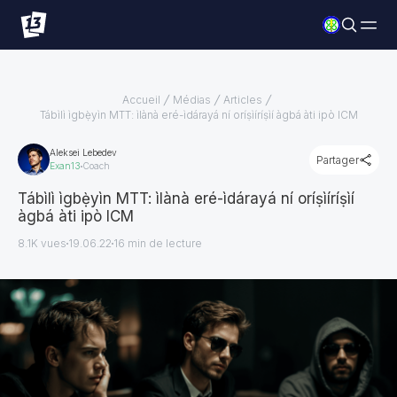
Accueil
Médias
Articles
Tábìlì ìgbẹ̀yìn MTT: ìlànà eré-ìdárayá ní oríṣìíríṣìí àgbá àti ipò ICM
Aleksei Lebedev
Partager
Exan13
Coach
Tábìlì ìgbẹ̀yìn MTT: ìlànà eré-ìdárayá ní oríṣìíríṣìí
àgbá àti ipò ICM
8.1K vues
19.06.22
16
min de lecture