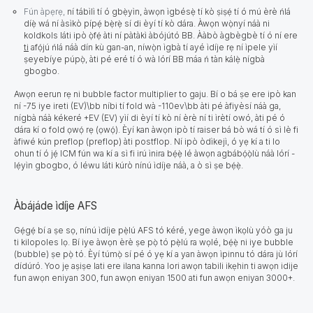
Fún àpẹrẹ,
ní tábìlì tí ó gbẹ̀yìn, àwọn ìgbésẹ̀ tí kò ṣiṣẹ́ tí ó mú èrè ńlá
díẹ̀ wá ní àsìkò pípẹ́ bẹ̀rẹ̀ sí di èyí tí kò dára. Àwọn wọ̀nyí náà ni
koldkols láti ipò ọ̀fẹ́ àti ní pàtàkì àbójútó BB. Ààbò àgbègbè tí ó ní ere
ti
afọ́jú ńlá náà dín kù gan-an, níwọ̀n ìgbà tí ayé ìdíje rẹ ní ìpele yìí
ṣeyebíye púpọ̀, àti pé eré tí ó wà lórí BB máa ń tàn kálẹ̀ nígbà
gbogbo.
Awọn eerun rẹ ni bubble factor multiplier to gaju. Bí o bá ṣe ere ipò kan
ní
-75 iye ireti (EV)\bb
níbi tí fold wà -110ev
\bb
àti pé àfiyèsí náà ga,
nígbà náà kékeré +EV (EV) yìí di èyí tí kò ní èrè ní ti ìrètí owó, àti pé ó
dára kí o fold ọwọ́ rẹ (ọwọ́). Èyí kan àwọn ipò tí raiser bá bò wá tí ó sì lè fi
àfiwé kún preflop (preflop) àti postflop. Ní ipò òdìkejì, ó yẹ kí a ti lo
ohun tí ó jẹ́ ICM fún wa kí a sì fi irú ìnira bẹ́ẹ̀ lé àwọn agbábọ́ọ̀lù náà lórí -
lẹ́yìn gbogbo, ó léwu láti kúrò nínú ìdíje náà, a ò sì ṣe bẹ́ẹ̀.
Àbájáde ìdíje AFS
Gẹ́gẹ́ bí a ṣe sọ, nínú ìdíje pẹ̀lú AFS tó kéré, yege àwọn ìkọlù yóò ga ju
ti kilopoles lọ. Bí iye àwọn èrè ṣe pọ̀ tó pẹ̀lú ra wọlé, bẹ́ẹ̀ ni iye bubble
(bubble) ṣe pọ̀ tó. Èyí túmọ̀ sí pé ó yẹ kí a yan àwọn ìpinnu tó dára jù lórí
dídúró. Yoo jẹ aṣiṣe lati ere ilana kanna lori awọn tabili ikẹhin ti awọn idije
fun awọn eniyan 300, fun awọn eniyan 1500 ati fun awọn eniyan 3000+.