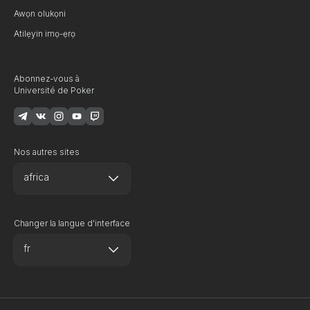
Awọn olukọni
Atilẹyin imọ-ẹrọ
Abonnez-vous à
Université de Poker
Nos autres sites
africa
Changer la langue d'interface
fr