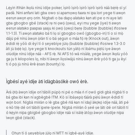
Lẹ́yìn ìfihàn ìkọlù nínú ìdíje poker, ìṣirò ìṣirò ìṣirò ìṣirò ìṣirò náà bẹ̀rẹ̀ sí yí
padà. Nini anfani lati gba owo si apamọwọ taara ni ipa lori yege ti awọn
eerun awọn ẹrọ orin. Nigbati o ba dapọ alatako kan ati pe o ni aye lati
gba gbogbo gbé (stack) rẹ ni ọwọ́ (ọwọ), eyi mu yege (iye) ti awọn
eerun alatako paapaa ṣaaju ki ọwọ́ (ọwọ) bẹrẹ (bubble (bubble) ifosiwe
1.1
-
1.3
). Tí awọn alatako bá ti lọ sí gbogbo owó (gbogbo-in) tí
o sì mọ̀
dájú pé nínú àwọn ọ̀ràn tí o bá ṣẹ́gun o máa fọ́ rẹ̀ (Knock out), àwọn
èdìdì rẹ̀ yóò di èyí tí ó ṣeyebíye jùlọ (bubble (bubble) ifosiwe
1.3
-
3.0
àti jù bẹ́ẹ̀ lọ). Iye yege ti knockouts tún yàtọ̀ ní ìbámu pẹ̀lú iye àwọn
olùdíje nínú ìdíje náà - AFS rẹ̀. Ní AFS tó wà nísàlẹ̀, yege àwọn ìkọlù yóò
ga ju ti kilopoles lọ, níbi tí àwọn ìlọsíwájú nínú àwọn èrè yóò ti ga ju èyí
tí ó pọ̀ jù nínú èrè ẹ̀san (bounty) lọ.
Ìgbésí ayé ìdíje àti ìdàgbàsókè owó èrè.
Àrà ọ̀tọ̀ àwọn ìdíje orí tábìlì púpọ̀ ni pé o máa ń rí owó gidi gbà nígbà tí o
bá gba ibi kan ní agbègbè ITM. Kò sí ìbáṣepọ̀ tààrà pẹ̀lú àwọn èdìdì tí
wọ́n borí. Nígbà mìíràn o lè gba gbé ńlá kan ní ìdajì àkọ́kọ́ ìdíje náà, àti pé
o kò tilẹ̀ dé orí tábìlì ìpele-ìpele. Nígbà mìíràn ó ṣeé ṣe láti dé orí tábìlì tí
ó kẹ́yìn nípa gbígbé gbogbo ìdíje náà sí ìsàlẹ̀ àtòjọ àwọn olùdíje nípa
ìwọn gbé (stack).
Ohun tí ó ṣeyebíye jùlọ ní MTT ni ìgbé-ayé ìdíje.