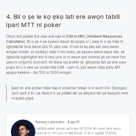
4. Bii o ṣe le kọ ẹkọ lati ere awọn tabili
ipari MTT ni poker
Ohun èlò pàtàkì fún ṣíṣe eré náà ní
ICM
ni
HRC
(
Holdem Resources
Calculator
). Bí o ṣe ń ṣe àyẹ̀wò àwọn ibi púpọ̀ sí i, bẹ́ẹ̀ ni o ṣe máa ní
ìgbọ́kànlé nínú àwọn ipò tó yàtọ̀ síra. O tun le kọ ẹkọ lati ọwọ awọn
eniyan miiran: ṣii eyikeyi idije ti nlọ lọwọ, ṣe ayẹwo awọn aaye diẹ, ṣe
igbasilẹ àgbègbè wo ni iwọ yoo lo ni awọn ipo oriṣiriṣi ati ṣe iwuri fun
ọwọ ni oníjùmó (solver). Ni ibẹrẹ iṣẹ poker rẹ, gbiyanju lati ṣe ere ọwọ
pupọ bi o ti ṣee ṣe under titẹ ICM - iyẹn ni, yan awọn idije pẹlu API
apapọ kekere - lati 100 si 1000 eniyan.
Ìparí rẹ̀
:
eré poker ìdíje náà ní oríṣìíríṣìí nǹkan ó sì wúni lórí. Ọ̀pọ̀lọpọ̀
ìṣirò ìṣirò tí kì í ṣe ìlànà tí ó ṣe pàtàkì láti ṣe àkíyèsí láti ṣe àṣeyọrí rere
ní àsìkò pípẹ́.
Alexey Lebedev - Exan13
Ọ̀jáfáfá poker player pẹ̀lú èrè >$ 500K àti ọ̀kan lára àwọn
olùkọ́ tó ní ìrírí jùlọ ní èdè Rọ́ṣíà. Ó lé ní ẹgbàá [4,000]