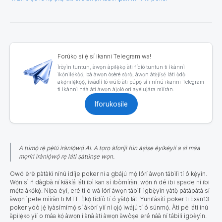
Forúkọ sílẹ̀ sí ikanni Telegram wa!
Ìròyìn tuntun, àwọn àpilẹ̀kọ àti fídíò tuntun ti ìkànnì
ìkọ́nilẹ́kọ̀ọ́, bá àwọn òṣèré sọ̀rọ̀, àwọn àtẹ̀jíṣẹ́ láti ọ̀dọ̀
akọ́nilẹ́kọ̀ọ́, ìwádìí tó wúlò àti púpọ̀ sí i nínú ikanni Telegram
ti ìkànnì náà àti àwọn àjọlò orí ayélujára mìíràn.
Iforukosile
A túmọ̀ rẹ̀ pẹ̀lú ìrànlọ́wọ́ AI. A tọrọ àforíjì fún àṣìṣe èyíkéyìí a sì máa
mọrírì ìrànlọ́wọ́ rẹ láti ṣàtúnṣe wọn.
Owó èrè pàtàkì nínú ìdíje poker ni a gbájú mọ́ lórí àwọn tábìlì tí ó kẹ́yìn.
Wọ́n sì ń dàgbà ní kíákíá láti ibì kan sí ibòmíràn, wọ́n ń dé ibi spade ní ibi
mẹ́ta àkọ́kọ́. Nípa èyí, eré tí ó wà lórí àwọn tábìlì ìgbẹ̀yìn yàtọ̀ pátápátá sí
àwọn ìpele mìíràn ti MTT. Ẹ̀kọ́ fídíò tí ó yàtọ̀ láti Yunifásítì poker ti Exan13
poker yóò jẹ́ ìyàsímímọ́ sí àkòrí yìí ní ọjọ́ iwájú tí ó súnmọ́. Àti pé láti inú
àpilẹ̀kọ yìí o máa kọ́ àwọn ìlànà àti àwọn àwòṣe eré náà ní tábìlì ìgbẹ̀yìn.