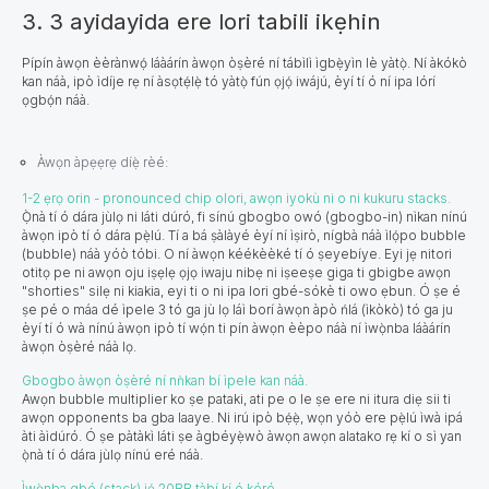
3. 3 ayidayida ere lori tabili ikẹhin
Pípín àwọn èèrànwọ́ láàárín àwọn òṣèré ní tábìlì ìgbẹ̀yìn lè yàtọ̀. Ní àkókò
kan náà, ipò ìdíje rẹ ní àsọtẹ́lẹ̀ tó yàtọ̀ fún ọjọ́ iwájú, èyí tí ó ní ipa lórí
ọgbọ́n náà.
Àwọn àpẹẹrẹ díẹ̀ rèé:
1-2 ẹrọ orin - pronounced chip olori, awọn iyokù ni o ni kukuru stacks.
Ọ̀nà tí ó dára jùlọ ni láti dúró, fi sínú gbogbo owó (gbogbo-in) nìkan nínú
àwọn ipò tí ó dára pẹ̀lú. Tí a bá ṣàlàyé èyí ní ìṣirò, nígbà náà ìlọ́po bubble
(bubble) náà yóò tóbi. O ní àwọn kéékèèké tí ó ṣeyebíye. Eyi jẹ nitori
otitọ pe ni awọn oju iṣẹlẹ ọjọ iwaju nibẹ ni iṣeeṣe giga ti gbigbe awọn
"shorties" silẹ ni kiakia, eyi ti o ni ipa lori gbé-sókè ti owo ẹbun. Ó ṣe é
ṣe pé o máa dé ìpele 3 tó ga jù lọ láì borí àwọn àpò ńlá (ìkòkò) tó ga ju
èyí tí ó wà nínú àwọn ipò tí wọ́n ti pín àwọn èèpo náà ní ìwọ̀nba láàárín
àwọn òṣèré náà lọ.
Gbogbo àwọn òṣèré ní nǹkan bí ìpele kan náà.
Awọn bubble multiplier ko ṣe pataki, ati pe o le ṣe ere ni itura diẹ sii ti
awọn оpponents ba gba laaye. Ni irú ipò bẹ́ẹ̀, wọn yóò ere pẹ̀lú ìwà ipá
àti àìdúró. Ó ṣe pàtàkì láti ṣe àgbéyẹ̀wò àwọn awọn alatako rẹ kí o sì yan
ọ̀nà tí ó dára jùlọ nínú eré náà.
Ìwọ̀nba gbé (stack) jẹ́ 20BB tàbí kí ó kéré.