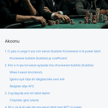
Akoonu
1. O yatọ si yege ti ẹrọ orin eerun (bubble ifosiwewe) ni ik poker tabili
Ifosiwewe bubble (bubble) jẹ coefficient
2. Kini o ni ipa lori awọn ayipada ninu ifosiwewe bubble (bubble)
Wiwa ti awọn knockouts
Ìgbésí ayé ìdíje àti ìdàgbàsókè owó èrè.
Àbájáde ìdíje AFS
3. 3 ayidayida ere lori tabili ikẹhin
Chiplider gbé (stack)
4. Bii o ṣe le kọ ẹkọ lati ere awọn tabili ipari MTT ni poker