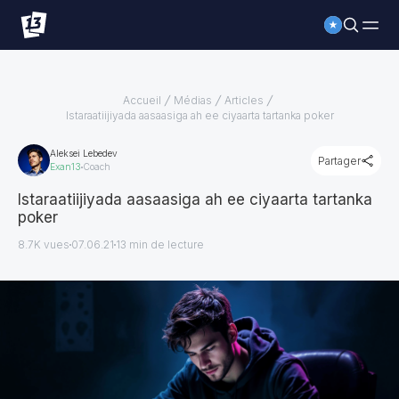
Accueil
Médias
Articles
Istaraatiijiyada aasaasiga ah ee ciyaarta tartanka poker
Aleksei Lebedev
Partager
Exan13
Coach
Istaraatiijiyada aasaasiga ah ee ciyaarta tartanka
poker
8.7K vues
07.06.21
13
min de lecture