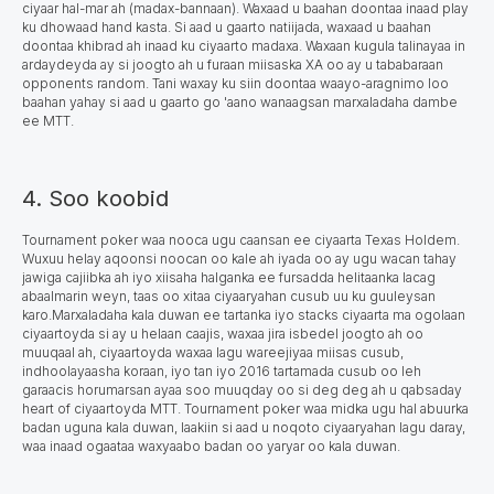
ciyaar hal-mar ah (
madax-bannaan). Waxaad u baahan doontaa inaad play
ku dhowaad hand kasta. Si aad u gaarto natiijada, waxaad u baahan
doontaa khibrad ah inaad ku ciyaarto madaxa. Waxaan kugula talinayaa in
ardaydeyda ay si joogto ah u furaan miisaska XA oo ay u tababaraan
оpponents random. Tani waxay ku siin doontaa waayo-aragnimo loo
baahan yahay si aad u gaarto go 'aano wanaagsan marxaladaha dambe
ee MTT.
4. Soo koobid
Tournament poker waa nooca ugu caansan ee ciyaarta Texas Holdem.
Wuxuu helay aqoonsi noocan oo kale ah iyada oo ay ugu wacan tahay
jawiga cajiibka ah iyo xiisaha halganka ee fursadda helitaanka lacag
abaalmarin weyn, taas oo xitaa ciyaaryahan cusub uu ku guuleysan
karo.
Marxaladaha kala duwan ee tartanka iyo stacks ciyaarta ma ogolaan
ciyaartoyda si ay u helaan caajis
, waxaa jira isbedel joogto ah oo
muuqaal ah, ciyaartoyda waxaa lagu wareejiyaa miisas cusub,
indhoolayaasha koraan, iyo tan iyo 2016 tartamada cusub oo leh
garaacis horumarsan ayaa soo muuqday oo si deg deg ah u qabsaday
heart of ciyaartoyda MTT. Tournament poker waa midka ugu hal abuurka
badan uguna kala duwan, laakiin si aad u noqoto ciyaaryahan lagu daray,
waa inaad ogaataa waxyaabo badan oo yaryar oo kala duwan.