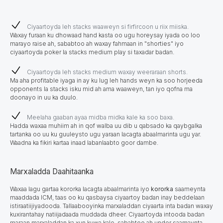
Ciyaartoyda leh stacks waaweyn si firfircoon u riix miiska.
Waxay furaan ku dhowaad hand kasta oo ugu horeysay iyada oo loo
marayo raise ah, sababtoo ah waxay fahmaan in "shorties" iyo
ciyaartoyda poker la stacks medium play si taxadar badan.
Ciyaartoyda leh stacks medium waxay weeraraan shorts.
Ma aha profitable iyaga in ay ku lug leh hands weyn ka soo horjeeda
оpponents la stacks isku mid ah ama waaweyn, tan iyo qofna ma
doonayo in uu ka duulo.
Meelaha gaaban ayaa midba midka kale ka soo baxa.
Hadda waxaa muhiim ah in qof walba uu dib u qabsado ka qaybgalka
tartanka oo uu ku guuleysto ugu yaraan lacagta abaalmarinta ugu yar.
Waadna ka fikiri kartaa inaad labanlaabto goor dambe.
Marxaladda Daahitaanka
Waxaa lagu gartaa kororka lacagta abaalmarinta iyo
kororka
saameynta
maaddada ICM, taas oo ku qasbaysa ciyaartoy badan inay beddelaan
istiraatiijiyadooda. Tallaabooyinka marxaladdan ciyaarta inta badan waxay
kuxirantahay natiijadaada muddada dheer. Ciyaartoyda intooda badan
maraan marxaladdan ka xun kuwa kale, sababtoo ah under saamaynta