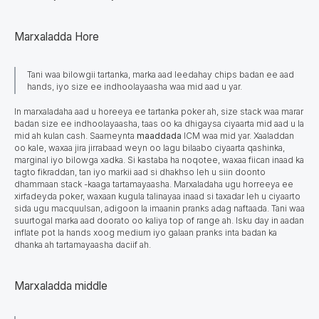
Marxaladda Hore
Tani waa bilowgii tartanka, marka aad leedahay chips badan ee aad
hands, iyo size ee indhoolayaasha waa mid aad u yar.
In marxaladaha aad u horeeya ee tartanka poker ah, size stack waa marar
badan size ee indhoolayaasha, taas oo ka dhigaysa ciyaarta mid aad u la
mid ah kulan cash. Saameynta
maaddada
ICM waa mid yar. Xaaladdan
oo kale, waxaa jira jirrabaad weyn oo lagu bilaabo ciyaarta qashinka,
marginal iyo bilowga xadka. Si kastaba ha noqotee, waxaa fiican inaad ka
tagto fikraddan, tan iyo markii aad si dhakhso leh u siin doonto
dhammaan stack -kaaga tartamayaasha. Marxaladaha ugu horreeya ee
xirfadeyda poker, waxaan kugula talinayaa inaad si taxadar leh u ciyaarto
sida ugu macquulsan, adigoon la imaanin pranks adag naftaada. Tani waa
suurtogal marka aad doorato oo kaliya top of range ah. Isku day in aadan
inflate pot la hands xoog medium iyo galaan pranks inta badan ka
dhanka ah tartamayaasha daciif ah.
Marxaladda middle