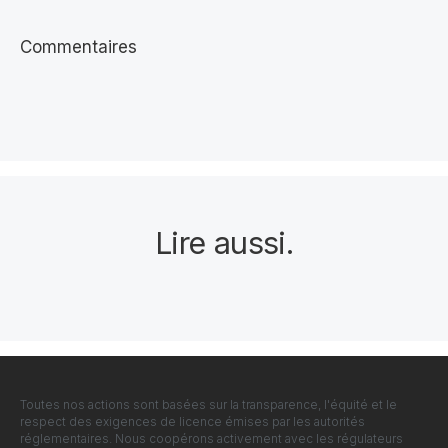
Commentaires
Lire aussi
.
Toutes nos actions sont basées sur la transparence, l'équité et le
respect des exigences de licence émises par les autorités
réglementaires. Nous coopérons activement avec les régulateurs