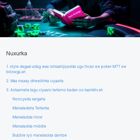
Nuxurka
1. style dagaal adag waa istiraatiijiyadda ugu fiican ee poker MTT ee
bilowga ah
2. Waa maxay dheelitirka ciyaarta
3. Astaamaha lagu ciyaaro tartamo badan oo taariikhi ah
Noocyada xargaha
Marxaladaha Tartanka
Marxaladda Hore
Marxaladda middle
Bubble iyo marxaladda dambe