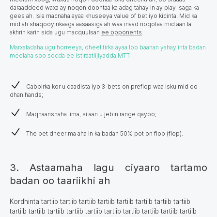
daraaddeed waxa ay noqon doontaa ka adag tahay in ay play isaga ka
gees ah. Isla macnaha ayaa khuseeya value of bet iyo kicinta. Mid ka
mid ah shaqooyinkaaga aasaasiga ah waa inaad noqotaa mid aan la
akhrin karin sida ugu macquulsan
ee оpponents
.
Marxaladaha ugu horreeya, dheelitirka ayaa loo baahan yahay inta badan
meelaha soo socda ee istiraatiijiyadda MTT:
Cabbirka kor u qaadista iyo 3-bets on preflop waa isku mid oo
dhan hands;
Maqnaanshaha lima, si aan u jebin range qaybo;
The bet dheer ma aha in ka badan 50% pot on flop (flop).
3. Astaamaha lagu ciyaaro tartamo
badan oo taariikhi ah
Kordhinta tartiib tartiib tartiib tartiib tartiib tartiib tartiib tartiib
tartiib tartiib tartiib tartiib tartiib tartiib tartiib tartiib tartiib tartiib