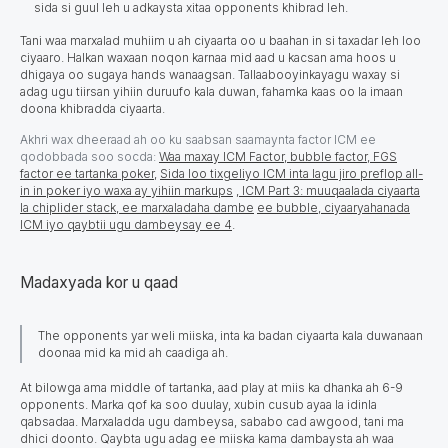
sida si guul leh u adkaysta xitaa оpponents khibrad leh.
Tani waa marxalad muhiim u ah ciyaarta oo u baahan in si taxadar leh loo
ciyaaro. Halkan waxaan noqon karnaa mid aad u kacsan ama hoos u
dhigaya oo sugaya hands wanaagsan. Tallaabooyinkayagu waxay si
adag ugu tiirsan yihiin duruufo kala duwan, fahamka kaas oo la imaan
doona khibradda ciyaarta.
Akhri wax dheeraad ah oo ku saabsan saamaynta factor ICM ee
qodobbada soo socda:
Waa maxay ICM Factor, bubble factor, FGS
factor ee tartanka poker
,
Sida loo tixgeliyo ICM inta lagu jiro preflop all-
in in poker iyo waxa ay yihiin markups
, ICM Part 3: muuqaalada ciyaarta
la chiplider stack, ee marxaladaha dambe
ee bubble, ciyaaryahanada
ICM iyo qaybtii ugu dambeysay ee 4
.
Madaxyada kor u qaad
The оpponents yar weli miiska, inta ka badan ciyaarta kala duwanaan
doonaa mid ka mid ah caadiga ah.
At bilowga ama middle of tartanka, aad play at miis ka dhanka ah 6-9
оpponents. Marka qof ka soo duulay, xubin cusub ayaa la idinla
qabsadaa. Marxaladda ugu dambeysa, sababo cad awgood, tani ma
dhici doonto.
Qaybta ugu adag ee miiska kama dambaysta
ah waa