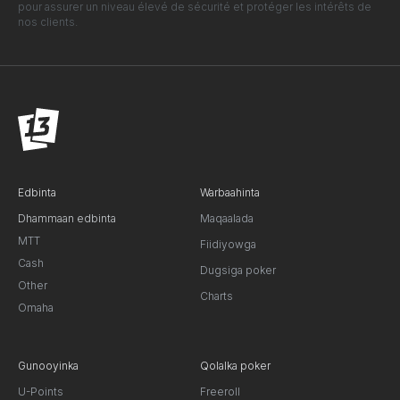
pour assurer un niveau élevé de sécurité et protéger les intérêts de
nos clients.
Edbinta
Warbaahinta
Dhammaan edbinta
Maqaalada
MTT
Fiidiyowga
Cash
Dugsiga poker
Other
Charts
Omaha
Gunooyinka
Qolalka poker
U-Points
Freeroll