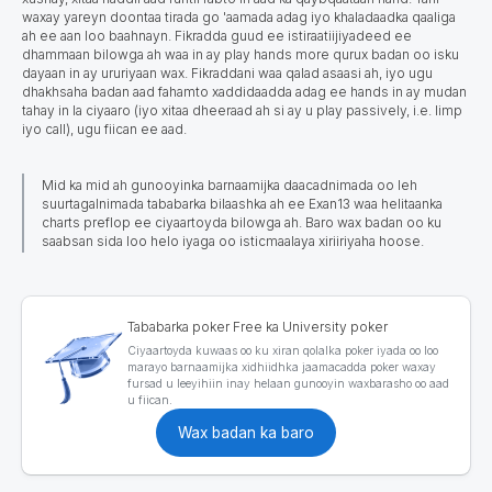
waxay yareyn doontaa tirada go 'aamada adag iyo khaladaadka qaaliga
ah ee aan loo baahnayn.
Fikradda guud ee istiraatiijiyadeed ee
dhammaan bilowga ah waa in ay play hands more qurux badan oo
isku
dayaan in ay ururiyaan wax. Fikraddani waa qalad asaasi ah, iyo ugu
dhakhsaha badan aad fahamto xaddidaadda adag ee hands in ay mudan
tahay in la ciyaaro (iyo xitaa dheeraad ah si ay u play passively, i.e. limp
iyo call), ugu fiican ee aad.
Mid ka mid ah gunooyinka barnaamijka daacadnimada oo leh
suurtagalnimada tababarka bilaashka ah ee Exan13 waa helitaanka
charts preflop ee ciyaartoyda bilowga ah. Baro wax badan oo ku
saabsan sida loo helo iyaga oo isticmaalaya xiriiriyaha hoose.
Tababarka poker Free ka University poker
Ciyaartoyda kuwaas oo ku xiran qolalka poker iyada oo loo
marayo barnaamijka xidhiidhka jaamacadda poker waxay
fursad u leeyihiin inay helaan gunooyin waxbarasho oo aad
u fiican.
Wax badan ka baro