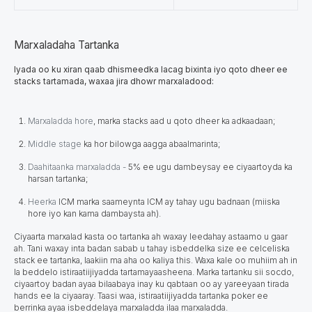
Marxaladaha Tartanka
Iyada oo ku xiran qaab dhismeedka lacag bixinta iyo qoto dheer ee
stacks tartamada, waxaa jira dhowr marxaladood:
Marxaladda hore
,
marka stacks aad u qoto dheer ka adkaadaan;
Middle stage
ka hor bilowga aagga abaalmarinta;
Daahitaanka marxaladda -
5%
ee ugu dambeysay ee ciyaartoyda ka
harsan tartanka;
Heerka
ICM
marka saameynta ICM ay tahay ugu badnaan (miiska
hore iyo kan kama dambaysta ah).
​​​​Ciyaarta marxalad kasta oo tartanka ah waxay leedahay astaamo u gaar
ah. Tani waxay inta badan sabab u tahay isbeddelka size ee celceliska
stack ee tartanka, laakiin ma aha oo kaliya this. Waxa kale oo muhiim ah in
la beddelo istiraatiijiyadda tartamayaasheena. Marka tartanku sii socdo,
ciyaartoy badan ayaa bilaabaya inay ku qabtaan oo ay yareeyaan tirada
hands ee la ciyaaray. Taasi waa, istiraatiijiyadda tartanka poker ee
berrinka ayaa isbeddelaya marxaladda ilaa marxaladda.