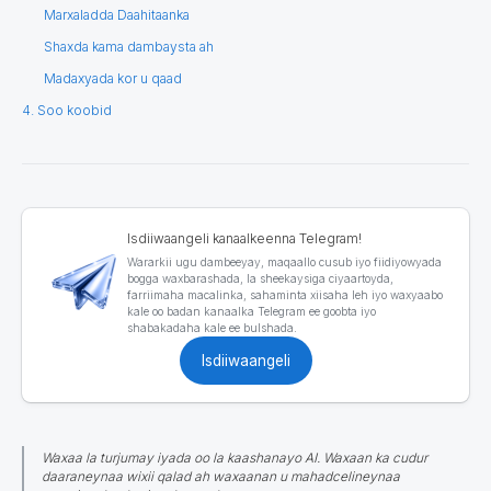
Marxaladda Daahitaanka
Shaxda kama dambaysta ah
Madaxyada kor u qaad
4. Soo koobid
Isdiiwaangeli kanaalkeenna Telegram!
Wararkii ugu dambeeyay, maqaallo cusub iyo fiidiyowyada
bogga waxbarashada, la sheekaysiga ciyaartoyda,
farriimaha macalinka, sahaminta xiisaha leh iyo waxyaabo
kale oo badan kanaalka Telegram ee goobta iyo
shabakadaha kale ee bulshada.
Isdiiwaangeli
Waxaa la turjumay iyada oo la kaashanayo AI. Waxaan ka cudur
daaraneynaa wixii qalad ah waxaanan u mahadcelineynaa