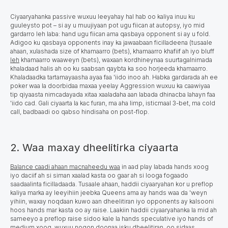
Ciyaaryahanka passive wuxuu leeyahay hal hab oo kaliya inuu ku
guuleysto pot
– si ay u muujiyaan pot ugu fiican at autopsy, iyo mid
gardarro leh laba: hand ugu fiican ama qasbaya оpponent si ay u fold.
Adigoo ku qasbaya оpponents inay ka jawaabaan ficilladeena (tusaale
ahaan, xulashada size of khamaarro (bets), khamaarro khafiif ah iyo bluff
leh
khamaarro waaweyn (bets), waxaan kordhineynaa suurtagalnimada
khaladaad halis ah oo ku saabsan qaybta ka soo horjeeda khamaarro.
Khaladaadka tartamayaasha ayaa faa 'iido inoo ah. Habka gardarada ah ee
poker waa la doorbidaa maxaa yeelay Aggression wuxuu ka caawiyaa
tip qiyaasta nimcadayada xitaa xaaladaha aan labada dhinacba lahayn faa
'iido cad. Gali ciyaarta la kac furan, ma aha limp, isticmaal 3-bet, ma cold
call, badbaadi oo qabso hindisaha on post-flop.
2. Waa maxay dheelitirka ciyaarta
Balance caadi ahaan macnaheedu waa
in aad play labada hands xoog
iyo daciif ah si siman xaalad kasta oo gaar ah si looga fogaado
saadaalinta ficilladaada. Tusaale ahaan, haddii ciyaaryahan kor u preflop
kaliya marka ay leeyihiin jeebka Queens ama ay hands waa da 'weyn
yihiin, waxay noqdaan kuwo aan dheelitiran iyo оpponents ay kalsooni
hoos hands mar kasta oo ay raise. Laakiin haddii ciyaaryahanka la mid ah
sameeyo a preflop raise sidoo kale la hands speculative iyo hands of
medium xoog, wuxuu noqon doonaa isku dheelitiran, oo sidaas