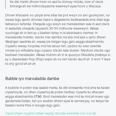
Ka dib markii dhowr heer oo aad ku bixisay miiska, size of stack
bilowga ah ee indhoolayaasha waaweyn ayaa hoos u dhacaya.
Dhowr khasaare oo yaryar ama xitaa hal pot weyn oo aan guuleysan, oo
waxaa lagu qasbi doonaa inaad u dagaalanto badbaadada ama xitaa laga
takhaluso tartanka.
Shaqada ugu weyn ee marxaladdan
waa in aad stack
in xaaladda shaqada (qiyaastii 30-50 indhoole waaweyn). Waxaa
suurtogal ah in tani ay u baahan tahay in la labanlaabo marmar. In
marxaladda middle, stacks mar dambe ma aha mid aad u qoto dheer.
Waqtigan xaadirka ah, waxaa jira halgan lagu galo aagga abaalmarinta.
Ciyaartu waxay noqotaa mid hal abuur leh, iyadoo ku xiran sawirka
miiska iyo xirfadaha lagu ciyaaro stacks kala duwan. Medium stacks ugu
badnaan marxaladan. Waxaa muhiim ah in la quusiyo fikradaha jirrabaya si
ay u daawadaan flop (flop) raqiis ah oo leh hands daciif ah. It won 't lead
to any good ah ah ah
Bubble iyo marxaladda dambe
A bubble in poker waa xaalad marka, ka dib bixitaanka mid ama ka badan
ciyaartoyda, oo dhan ciyaartoyda poker hadhay ciyaarta ku dhacaan
aagga abaalmarinta (
ITM
). Bust marxaladan waa mid ka mid ah kuwa ugu
gardarrada badan, tan iyo waddo dheer ayaa la sameeyay, oo kaliya hal
talaabo kuma filna in lacagta lagu galo.
Caadi ahaan ciyaarta halkan waxay raacdaa xeerarka soo socda: