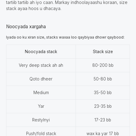
tartiib tartiib ah iyo caan. Markay indhoolayaashu koraan, size
stack ayaa hoos u dhacaya.
Noocyada xargaha
Iyada oo ku xiran size, stacks waxaa loo qaybiyaa dhowr qaybood:
Noocyada stack
Stack size
Very deep stack ah ah
80-200 bb
Qoto dheer
50-80 bb
Medium
35-50 bb
Yar
23-35 bb
Restylnyi
17-23 bb
Push/fold stack
wax ka yar 17 bb