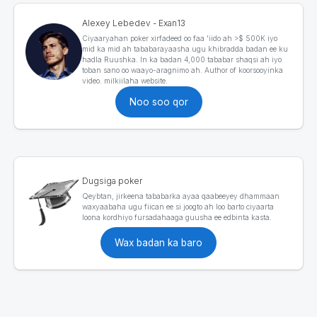
Alexey Lebedev - Exan13
Ciyaaryahan poker xirfadeed oo faa 'iido ah >$ 500K iyo
mid ka mid ah tababarayaasha ugu khibradda badan ee ku
hadla Ruushka. In ka badan 4,000 tababar shaqsi ah iyo
toban sano oo waayo-aragnimo ah. Author of koorsooyinka
video. milkiilaha website.
Noo soo qor
Dugsiga poker
Qeybtan, jirkeena tababarka ayaa qaabeeyey dhammaan
waxyaabaha ugu fiican ee si joogto ah loo barto ciyaarta
loona kordhiyo fursadahaaga guusha ee edbinta kasta.
Wax badan ka baro