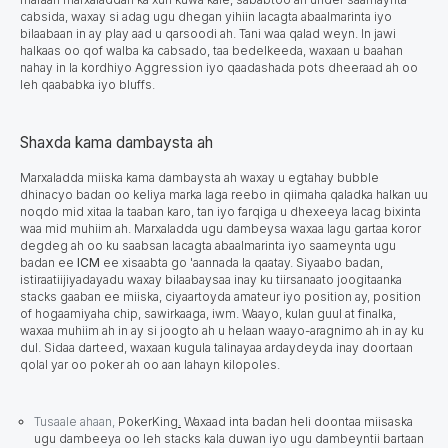
cabsida, waxay si adag ugu dhegan yihiin lacagta abaalmarinta iyo
bilaabaan in ay play aad u qarsoodi ah. Tani waa qalad weyn. In jawi
halkaas oo qof walba ka cabsado, taa bedelkeeda, waxaan u baahan
nahay in la kordhiyo Aggression iyo qaadashada pots dheeraad ah oo
leh qaababka iyo bluffs.
Shaxda kama dambaysta ah
Marxaladda miiska kama dambaysta ah waxay u egtahay bubble
dhinacyo badan oo keliya marka laga reebo in qiimaha qaladka halkan uu
noqdo mid xitaa la taaban karo, tan iyo farqiga u dhexeeya lacag bixinta
waa mid muhiim ah. Marxaladda ugu dambeysa waxaa lagu gartaa koror
degdeg ah oo ku saabsan lacagta abaalmarinta iyo saameynta ugu
badan ee
ICM
ee xisaabta go 'aannada la qaatay. Siyaabo badan,
istiraatiijiyadayadu waxay bilaabaysaa inay ku tiirsanaato joogitaanka
stacks gaaban ee miiska, ciyaartoyda amateur iyo position ay, position
of hogaamiyaha chip, sawirkaaga, iwm. Waayo, kulan guul at finalka,
waxaa muhiim ah in ay si joogto ah u helaan waayo-aragnimo ah in ay ku
dul. Sidaa darteed, waxaan kugula talinayaa ardaydeyda inay doortaan
qolal yar oo poker ah oo aan lahayn kilopoles.
Tusaale ahaan,
PokerKing
.
Waxaad inta badan heli doontaa miisaska
ugu dambeeya oo leh stacks kala duwan iyo ugu dambeyntii bartaan