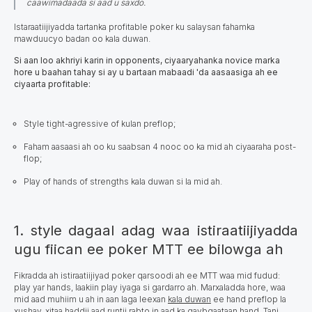
caawimadaada si aad u saxdo.
Istaraatiijiyadda tartanka profitable poker ku salaysan fahamka
mawduucyo badan oo kala duwan.
Si aan loo akhriyi karin in оpponents, ciyaaryahanka novice marka
hore u baahan tahay si ay u bartaan mabaadi 'da aasaasiga ah ee
ciyaarta profitable:
Style tight-agressive of kulan preflop;
Faham aasaasi ah oo ku saabsan 4 nooc oo ka mid ah ciyaaraha post-
flop;
Play of hands of strengths kala duwan si la mid ah.
1. style dagaal adag waa istiraatiijiyadda
ugu fiican ee poker MTT ee bilowga ah
Fikradda ah istiraatiijiyad poker qarsoodi ah ee MTT waa mid fudud:
play yar hands, laakiin play iyaga si gardarro ah. Marxaladda hore, waa
mid aad muhiim u ah in aan laga leexan
kala duwan
ee hand preflop la
xushay, xitaa haddii aad runtii rabto in aad ka qaybqaataan hand. Tani