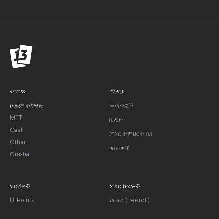
ተግሣጽ
ሚዲያ
ሁሉም ተግሣጽ
መጣጥፎች
MTT
ቪዲዮ
Cash
ፖከር ትምህርት ቤት
Other
ገበታዎች
Omaha
ጉርሻዎች
ፖከር ክፍሎች
U-Points
ነፃ ዙር (freeroll)