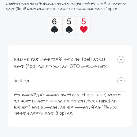
አብዛኞቹን የአበባ ዓይነቶች ሸፍነናል ፣ ግን አንዱ ጠፍቷል ። ዝቅተኛ ካርዶች ጋር ተለዋዋጭ
ፍሎፕ (flop)! አብረን እንመረምረው ። ለመተንተን የመጨረሻው ፍሎፕ (flop) ።
እዚህ ላይ የእኛ ተቃዋሚዎች ቆጣሪ በት (bet) እንዲህ
ፍሎፕ (flop) ላይ ምን ነው, እሱ GTO መጫወት ከሆነ:
በዚህ ጊዜ
ምን ይመስላችኋል? መመለስ-ከፍ ማድረግ (check-raise) አንዳንድ
ጊዜ ወይም በሁሉም የ መመለስ-ከፍ ማድረግ (check-raise) ላይ
አይደለም? እስቲ እንመልከት. እኛ ብቻ መመለስ ይችላሉ 11% አንድ
ዝቅተኛ ተለዋዋጭ ፍሎፕ (flop) ላይ.