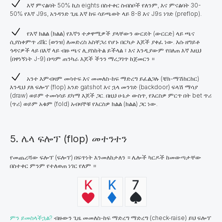
እኛ ምናልባት 50% ኪስ eights በስተቀር ስብስቦች የለንም, እና ምናልባት 30-
50% የእኛ J9s, አንዳንድ ጊዜ እኛ ከፍ ሳይጫወት ላይ 8-8 እና J9s ነገድ (preflop).
የእኛ ክልል (ክልል) የእኛን ተቃዋሚዎች ያላቸውን ውርደት (ውርርድ) ላይ ጫና
ሲያስቀምጥ ሪቨር (ወንዝ) ለመድረስ አስቸጋሪ የሆኑ በርካታ እጆች ያቀፈ ነው. እሱ ዘግይቶ
ጎዳናዎች ላይ በእኛ ላይ ብዙ ጫና ሊያስከትል ይችላል ፣ እና እንዲያውም የበለጠ እኛ እዚህ
(በዋነኝነት J-9) በጣም ጠንካራ እጆች ችንን ማረጋገጥ ከጀመርን ።
አንተ እምብዛም መሳተፍ እና መመለስ-ከፍ ማድረግ ይፈልጋሉ (ቼክ-ማሽከርከር)
እንዲህ ያለ ፍሎፕ (flop) አንድ gatshot እና ኋላ መንገድ (backdoor) ፍላሽ ማሳያ
(draw) ወይም ተመሳሳይ ደካማ እጆች ጋር. በዚህ ሁኔታ ውስጥ, የእርስዎ ምርጥ በት bet ጥሪ
(ጥሪ) ወይም አቁም (fold) አብዛኞቹ የእርስዎ ክልል (ክልል) ጋር ነው.
5. ሌላ ፍሎፕ (flop) መተንተን
የመጨረሻው ፍሎፕ (ፍሎፕ) በፍጥነት እንመለከታለን ። ሌሎች ካርዶች ከመውጣታቸው
በስተቀር ምንም የተለወጠ ነገር የለም ።
ምን ይመስላችኋል?
ብዙውን ጊዜ መመለስ-ከፍ ማድረግ ማድረግ (check-raise) ይህ ፍሎፕ