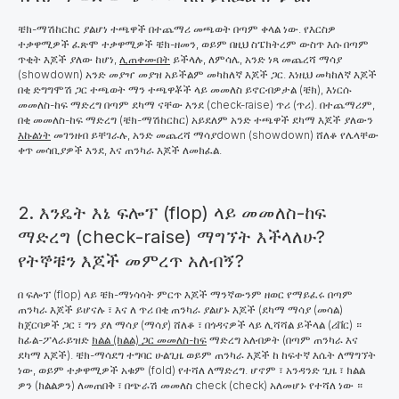
ቼክ-ማሽከርከር ያልሆነ ተጫዋች በተጨማሪ መጫወት በጣም ቀላል ነው. የእርስዎ
ተቃዋሚዎች ፈጽሞ ተቃዋሚዎች ቼክ-ዘመን, ወይም በዚህ ስፔክትረም ውስጥ እሱ በጣም
ጥቂት እጆች ያለው ከሆነ,
ሊጠቀሙበት
ይችላሉ, ለምሳሌ, አንድ ነጻ መጨረሻ ማሳያ
(showdown) አንድ መያዣ መያዝ አይችልም መካከለኛ እጆች ጋር. እነዚህ መካከለኛ እጆች
በቂ ድግግሞሽ ጋር ተጫወት ማን ተጫዋቾች ላይ መመለስ ይኖርብዎታል (ቼክ), እነርሱ
መመለስ-ከፍ ማድረግ በጣም ደካማ ናቸው እንደ (check-raise) ጥሪ (ጥሪ). በተጨማሪም,
በቂ መመለስ-ከፍ ማድረግ (ቼክ-ማሽከርከር) አይደለም አንድ ተጫዋች ደካማ እጆች ያለውን
እኩልነት
መገንዘብ ይቸገራሉ, አንድ መጨረሻ ማሳያdown (showdown) ሸለቆ የሌላቸው
ቀጥ መሳቢያዎች እንደ, እና ጠንካራ እጆች ለመክፈል.
2. እንዴት እኔ ፍሎፕ (flop) ላይ መመለስ-ከፍ
ማድረግ (check-raise) ማግኘት እችላለሁ?
የትኞቹን እጆች መምረጥ አለብኝ?
በ ፍሎፕ (flop) ላይ ቼክ-ማነሳሳት ምርጥ እጆች ማንኛውንም ዘወር የማይፈሩ በጣም
ጠንካራ እጆች ይሆናሉ ፣ እና ለ ጥሪ በቂ ጠንካራ ያልሆኑ እጆች (ደካማ ማሳያ (መሳል)
ከጀርባዎች ጋር ፣ ግን ያለ ማሳያ (ማሳያ) ሸለቆ ፣ በጎዳናዎች ላይ ሊሻሻል ይችላል (ሪቨር) ።
ከፊል-ፖላራይዝድ
ክልል (ክልል) ጋር መመለስ-ከፍ
ማድረግ አለብዎት (በጣም ጠንካራ እና
ደካማ እጆች). ቼክ-ማሳደግ ተግባር ሁልጊዜ ወይም ጠንካራ እጆች ከ ከፍተኛ እሴት ለማግኘት
ነው, ወይም ተቃዋሚዎች አቁም (fold) የተሻለ ለማድረግ. ሆኖም ፣ አንዳንድ ጊዜ ፣ ክልል
ዎን (ክልልዎን) ለመጠበቅ ፣ በጭራሽ መመለስ check (check) አለመሆኑ የተሻለ ነው ።