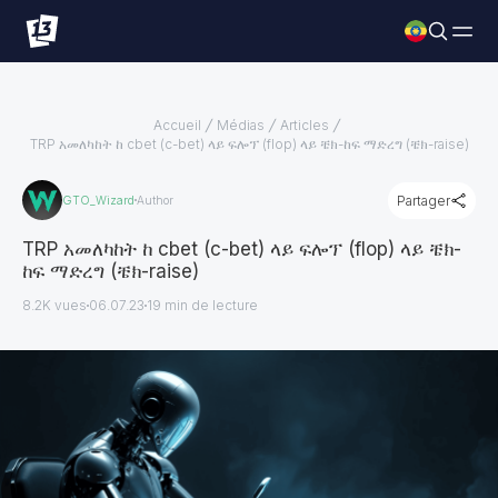
Accueil
Médias
Articles
TRP አመለካከት ከ cbet (c-bet) ላይ ፍሎፕ (flop) ላይ ቼክ-ከፍ ማድረግ (ቼክ-raise)
Partager
GTO_Wizard
Author
TRP አመለካከት ከ cbet (c-bet) ላይ ፍሎፕ (flop) ላይ ቼክ-
ከፍ ማድረግ (ቼክ-raise)
8.2K vues
06.07.23
19
min de lecture