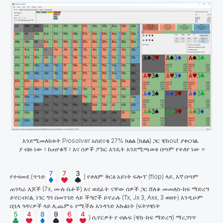
እንደሚመለከቱት Piosolver አስደናቂ 27% ክልል (ክልል) ጋር ቼክout ያቀርባል.
ያ ብዙ ነው ፣ ከጠየቁኝ ፣ እና ሰዎች ፖከር እንዴት እንደሚጫወቱ በጣም የተለየ ነው ።
የተዛመደ (ጥንድ
) የቀለም ቅርፅ አይነት ፍሎፕ (flop) ላይ, እኛ በጣም
ጠንካራ እጆች (7x, ሙሉ ቤቶች) እና ወደፊት ናቸው ሰዎች ጋር ሸለቆ መመለስ-ከፍ ማድረግ
ይኖርብናል, ነገር ግን በመንገድ ላይ ችግሮች ይኖራሉ (Tx, Jx 3, Axx, 3 ወዘተ) እንዲሁም
በኋላ ጎዳናዎች ላይ ሊጨምሩ የሚችሉ አንዳንድ እኩልነት (ፍትሃዊነት
) ሲኖርዎት የ ብሉፍ (ቼክ-ከፍ ማድረግ) ማረጋገጥ