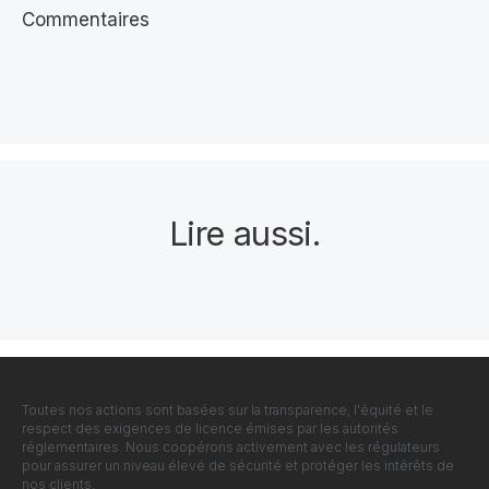
Commentaires
Lire aussi
.
Toutes nos actions sont basées sur la transparence, l'équité et le
respect des exigences de licence émises par les autorités
réglementaires. Nous coopérons activement avec les régulateurs
pour assurer un niveau élevé de sécurité et protéger les intérêts de
nos clients.