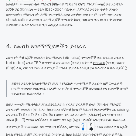
አለብዎት ። መመለስ-ከፍ ማድረግ (ቼክ-ከፍ ማድረግ) ደካማ ማሳያ (መሳል) እና አንዳንድ
እጆች ጋር ጀርባ (ኋላ መንገድ (backdoor ብልጭታ, ለምሳሌ) እናንተ ጥቃት እነሱን
በመጫወት በማድረግ ቦት ለማሸነፍ የተሻለ ዕድል ያላቸው መሆኑን ምክንያት ነው. አንድ
check-call በኩል እነዚህን ደካማ እጆች ተጫወት ከሆነ, ብዙውን ጊዜ ይህን ቦት መተው
ይኖርብዎታል እና አንዳንድ ጊዜ ጠፍቷል ይወድቃሉ.
4. የመስክ አዝማሚያዎችን ያብራሩ
አሁን የትኞቹ እጆች መመለስ-ከፍ ማድረግ (ቼክ-raise) ተጫዋቾች ላይ ውርርድ አንድ c-
bet (c-bet) አንድ TRP ድግግሞሽ እና መጠን (ትንሽ) ዝቅተኛ
የተዛመደ
(ጥንድ) ፍሎፕ
(flop) ላይ, ነገር ግን የእኔ ተቃዋሚዎች ማለት ይቻላል እንዲህ ያለ ፍሎፕ ላይ ሁሉ እጆች
?
ይህንን እንዴት እንጠቀማለን? ደህና ፣ የእርስዎ ተቃዋሚዎች እራሱን ለምርመራዎች
በጣም ተጋላጭ ያደርገዋል ፣ እናም አብዛኛዎቹ ተጫዋቾች በእንደዚህ ያሉ ቦታዎች በጣም
የተጠቀሙ ይመስለኛል ።
በዚህ መሠረት ማስተካከያ ያስፈልገናል እና ከ 7x እና 3x እጆች በላይ (ቼክ-ከፍ ማድረግ),
እንዲሁም መመለስ (ቼክ), እና ከዚያ ከአብዛኛዎቹ (ሁሉም ካልሆነ) ጀርባዎቻችን ጋር raising.
እና እንደ Tx 9x ፣ Tx 8x ፣ Qx 9x ፣ ወዘተ ያሉ ያለ እኩልነት (እኩልነት) አንዳንድ ንፁህ
ብሉፍ (bluff) ማከል እንችላለን ። ይህም ጋር እጅ (እጅ) ብሎኮች እንዲኖራቸው ይመከራል
ተቃዋሚዎች የ መመለስ-ከፍ ማድረግ ይችላሉ; ለምሳሌ
: ክልል መካከለኛ ከ እጆች
ክፍል ያግዳል, ይህም ጋር ተንሳፋፊ (ተንሳፋፊ ክልል ክልል) በደንብ ትርጉም ሊሰጥ ይችላል.