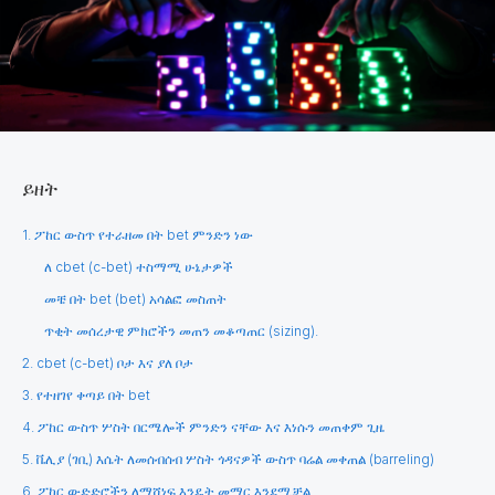
ይዘት
1. ፖከር ውስጥ የተራዘመ በት bet ምንድን ነው
ለ cbet (c-bet) ተስማሚ ሁኔታዎች
መቼ በት bet (bet) አሳልፎ መስጠት
ጥቂት መሰረታዊ ምክሮችን መጠን መቆጣጠር (sizing).
2. cbet (c-bet) ቦታ እና ያለ ቦታ
3. የተዘገየ ቀጣይ በት bet
4. ፖከር ውስጥ ሦስት በርሜሎች ምንድን ናቸው እና እነሱን መጠቀም ጊዜ
5. ቬሊያ (ገቢ) እሴት ለመሰብሰብ ሦስት ጎዳናዎች ውስጥ ባሬል መቀጠል (barreling)
6. ፖከር ውድድሮችን ለማሸነፍ እንዴት መማር እንደሚቻል