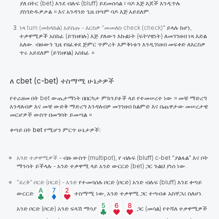
ያለ በትር (bet) እንደ ብሉፍ (bluff) ይደመሰሳል ፣ ባዶ እጅ እጆች እንዲጥሉ
ያስገድዱዎታል ። እና አንዳንድ ጊዜ በጣም ባዶ እጅ አይደለም.
ነጻ turn (መከላከል) አይስጡ - እርስዎ “መመለስ check (check)
” ይላሉ ከሆነ,
ተቃዋሚዎች አስከፊ (ይገነዘባሉ) እጅ ያለውን እኩልነት (ፍትሃዊነት) ለመገንዘብ ነጻ እድል
አለው. ብዙውን ጊዜ የዘፈቀደ ጅምር ጥምረት እምቅነቱን እንዲገነዘብ መፍቀድ ለእርስዎ
ጥሩ አይደለም (ይገነዘባል) አስከፊ ።
ለ cbet (c-bet) ተስማሚ ሁኔታዎች
የተራዘመ በት bet ውጤታማነት በበርካታ ምክንያቶች ላይ የተመሠረተ ነው ። መቼ ማድረግ
እንዳለብዎ እና መቼ ውድቅ ማድረግ እንዳለብዎ መገንዘብ ከልምድ እና በጨዋታው መሠረታዊ
መርሆዎች ውስጥ በመግባት ይመጣል ።
ቀጣይ በት bet የሚሆን ምርጥ ሁኔታዎች:
አንድ ተቃዋሚዎች
- ብዙ ውስጥ (multipot), የ ብሉፍ (bluff) c-bet "ያልፋል" እና ቦት
ማንሳት ይችላሉ - አንድ ተቃዋሚ ላይ አንድ ውርርድ (bet) ጋር ጉልህ ያነሰ ነው.
“ደረቅ” ቦርድ (ቦርድ) - አንድ
የተመሳሰሉ ቦርድ (ቦርድ) አንድ ብሉፍ (bluff) እንደ ቀጣይ
ውርርድ
ተስማሚ ነው, አንድ ተቃዋሚ ጋር ተጣብቆ አስቸጋሪ ስለሆነ.
አንድ ቦርድ (ቦርድ) አንድ ፍላሽ ማሳያ
ጋር (መሳል) የተሻለ ተቃዋሚዎች