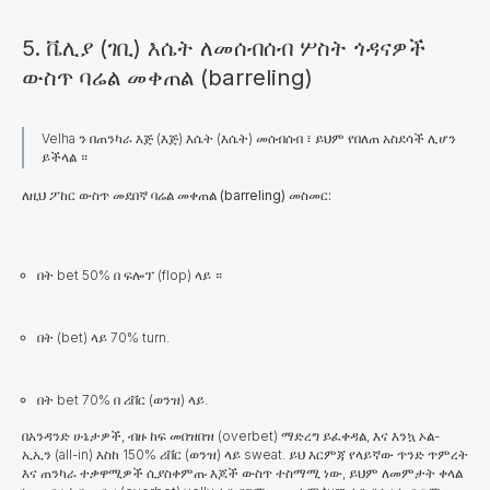
5. ቬሊያ (ገቢ) እሴት ለመሰብሰብ ሦስት ጎዳናዎች
ውስጥ ባሬል መቀጠል (barreling)
Velha ን በጠንካራ እጅ (እጅ) እሴት (እሴት) መሰብሰብ ፣ ይህም የበለጠ አስደሳች ሊሆን
ይችላል ።
ለዚህ ፖከር ውስጥ መደበኛ ባሬል መቀጠል (barreling) መስመር:
በት bet 50% በ ፍሎፕ (flop) ላይ ።
በት (bet) ላይ 70% turn.
በት bet 70% በ ሪቨር (ወንዝ) ላይ.
በአንዳንድ ሁኔታዎች, ብዙ ከፍ መበዝበዝ (overbet) ማድረግ ይፈቀዳል, እና እንኳ ኦል-
ኢኢን (all-in) እስከ 150% ሪቨር (ወንዝ) ላይ sweat. ይህ እርምጃ የላይኛው ጥንድ ጥምረት
እና ጠንካራ ተቃዋሚዎች ሲያስቀምጡ እጆች ውስጥ ተስማሚ ነው, ይህም ለመምታት ቀላል