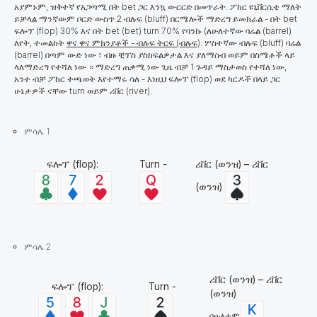
አያምኑም, ዝቅተኛ የአጋጣሚ በት bet ጋር እንኳ ውርርድ በመጥራት. ፖከር ዩኒቨርሲቲ ማለት
ይቻላል ማንኛውም ቦርድ ውስጥ 2 ብሉፍ (bluff) በርሜሎች ማድረግ ይመክራል - በት bet
ፍሎፕ (flop) 30% እና በት bet (bet) turn 70% የባንኩ (ለሁለተኛው ባሬል (barrel)
ለየት, ተመልከት
ዋና ዋና ምክንያቶች - ብሉፍ ትርፍ (ብሉፍ
). ሦስተኛው ብሉፍ (bluff) ባሬል
(barrel) በጣም ውድ ነው ፣ ብዙ ቺፕስ ያስከፍልዎታል እና ያለማሰብ ወይም በስሜቶች ላይ
ላለማድረግ የተሻለ ነው ። ማድረግ ጠቃሚ ነው ጊዜ ብቻ 1 ጉዳይ ማስታወስ የተሻለ ነው,
አንተ ብቻ ፖከር ተጫወት እየተማሩ ሳለ - እነዚህ ፍሎፕ (flop) ወደ ካርዶች በላይ ጋር
ሁኔታዎች ናቸው turn ወይም ሪቨር (river).
ምሳሌ 1
ፍሎፕ (flop):
Turn -
ሪቨር (ወንዝ) – ሪቨር
(ወንዝ)
ምሳሌ 2
ሪቨር (ወንዝ) – ሪቨር
ፍሎፕ (flop):
Turn -
(ወንዝ)
በሁለቱም