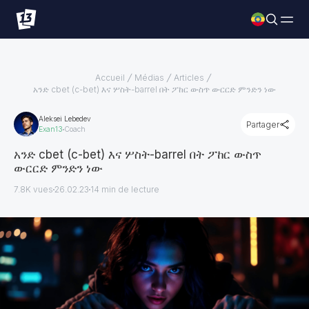
Accueil
Médias
Articles
አንድ cbet (c-bet) እና ሦስት-barrel በት ፖከር ውስጥ ውርርድ ምንድን ነው
Aleksei Lebedev
Partager
Exan13
Coach
አንድ cbet (c-bet) እና ሦስት-barrel በት ፖከር ውስጥ
ውርርድ ምንድን ነው
7.8K vues
26.02.23
14
min de lecture