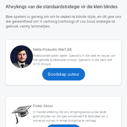
Afwykings van die standaardstrategie vir die klein blindes
Baie spelers is geneig om om te skakel na blinde style, en dit gee ons
die geleentheid om 'n verhoog (verhoog) of vou (vou) strategie te
gebruik, vermy lemmetjies.
Nikita Prokudin-NikiT_88
Professionele poker speler. Spesialis in die soek en keuse van
hoë-gehalte buitelandse inhoud. Spesialis in die werk met
GTO Wizard.
Boodskap outeur
Poker Skool
In hierdie afdeling het ons afrigtingskorps al die beste
gestruktureer om die spel konsekwent te bestudeer en u
kanse op sukses in enige dissipline te verhoog.