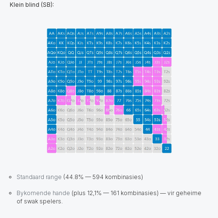
Klein blind (SB):
Standaard range
(44.8% — 594 kombinasies)
Bykomende hande
(plus 12,1% — 161 kombinasies) — vir geheime
of swak spelers.