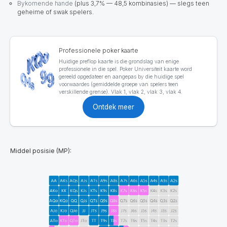
Bykomende hande
(plus 3,7% — 48,5 kombinasies) — slegs teen
geheime of swak spelers.
Professionele poker kaarte
Huidige preflop kaarte is die grondslag van enige
professionele in die spel. Poker Universiteit kaarte word
gereeld opgedateer en aangepas by die huidige spel
voorwaardes (gemiddelde groepe van spelers teen
verskillende grense). Vlak 1, vlak 2, vlak 3, vlak 4.
Ontdek meer
Middel posisie (MP):