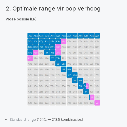
2. Optimale range vir oop verhoog
Vroeë posisie (EP):
Standaard range
(16.1% — 213.5 kombinasies)