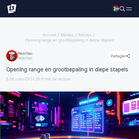
Accueil
Médias
Articles
Opening range en grootbepaling in diepe stapels
PekarStas
Partager
PekarStas
Opening range en grootbepaling in diepe stapels
5.0K vues
29.01.26
11
min de lecture