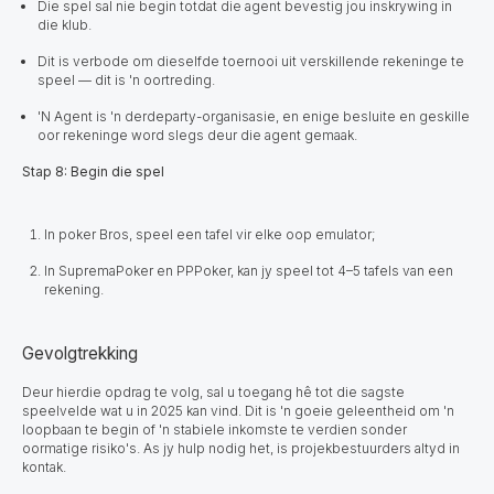
Die spel sal nie begin totdat die agent bevestig jou inskrywing in
die klub.
Dit is verbode om dieselfde toernooi uit verskillende rekeninge te
speel — dit is 'n oortreding.
'N Agent is 'n derdeparty-organisasie, en enige besluite en geskille
oor rekeninge word slegs deur die agent gemaak.
Stap 8: Begin die spel
In poker Bros, speel een tafel vir elke oop emulator;
In SupremaPoker en PPPoker, kan jy speel tot 4–5 tafels van een
rekening.
Gevolgtrekking
Deur hierdie opdrag te volg, sal u toegang hê tot die sagste
speelvelde wat u in 2025 kan vind. Dit is 'n goeie geleentheid om 'n
loopbaan te begin of 'n stabiele inkomste te verdien sonder
oormatige risiko's. As jy hulp nodig het, is projekbestuurders altyd in
kontak.