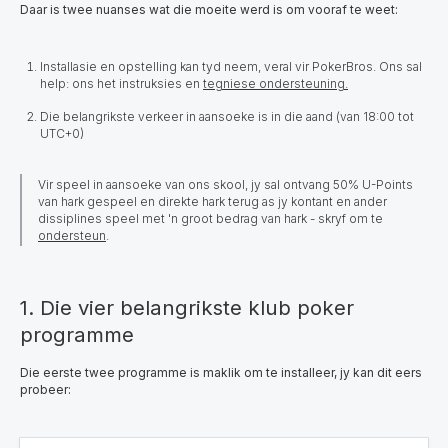
Daar is twee nuanses wat die moeite werd is om vooraf te weet:
Installasie en opstelling kan tyd neem, veral vir PokerBros. Ons sal
help: ons het instruksies en
tegniese ondersteuning.
Die belangrikste verkeer in aansoeke is in die aand (van 18:00 tot
UTC+0)
Vir speel in aansoeke van ons skool, jy sal ontvang 50% U-Points
van hark gespeel en direkte hark terug as jy kontant en ander
dissiplines speel met 'n groot bedrag van hark - skryf om te
ondersteun
.
1. Die vier belangrikste klub poker
programme
Die eerste twee programme is maklik om te installeer, jy kan dit eers
probeer: