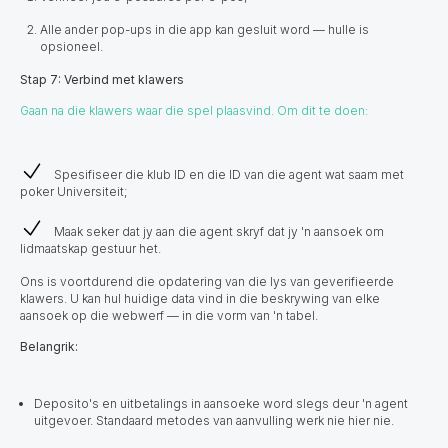
Alle ander pop-ups in die app kan gesluit word — hulle is
opsioneel.
Stap 7: Verbind met klawers
Gaan na die klawers waar die spel plaasvind. Om dit te doen:
Spesifiseer die klub ID en die ID van die agent wat saam met
poker Universiteit;
Maak seker dat jy aan die agent skryf dat jy 'n aansoek om
lidmaatskap gestuur het.
Ons is voortdurend die opdatering van die lys van geverifieerde
klawers. U kan hul huidige data vind in die beskrywing van elke
aansoek op die webwerf — in die vorm van 'n tabel.
Belangrik:
Deposito's en uitbetalings in aansoeke word slegs deur 'n agent
uitgevoer. Standaard metodes van aanvulling werk nie hier nie.