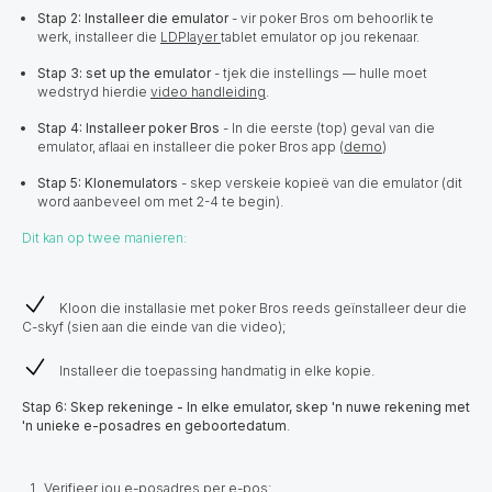
Stap 2: Installeer die emulator
-
vir poker Bros om behoorlik te
werk, installeer die
LDPlayer
tablet emulator op jou rekenaar.
Stap 3: set up the emulator
- tjek die instellings — hulle moet
wedstryd hierdie
video handleiding
.
Stap 4: Installeer poker Bros
- In die eerste (top) geval van die
emulator, aflaai en installeer die poker Bros app (
demo
)
Stap 5: Klonemulators
- skep verskeie kopieë van die emulator (dit
word aanbeveel om met 2-4 te begin).
Dit kan op twee manieren:
Kloon die installasie met poker Bros reeds geïnstalleer deur die
C-skyf (sien aan die einde van die video);
Installeer die toepassing handmatig in elke kopie.
Stap 6: Skep rekeninge - In elke emulator, skep 'n nuwe rekening met
'n unieke e-posadres en geboortedatum
.
Verifieer jou e-posadres per e-pos;