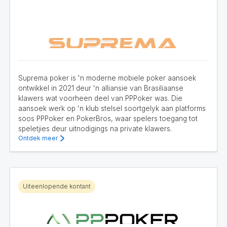
Suprema poker is 'n moderne mobiele poker aansoek
ontwikkel in 2021 deur 'n alliansie van Brasiliaanse
klawers wat voorheen deel van PPPoker was. Die
aansoek werk op 'n klub stelsel soortgelyk aan platforms
soos PPPoker en PokerBros, waar spelers toegang tot
speletjies deur uitnodigings na private klawers.
Ontdek meer
Uiteenlopende kontant