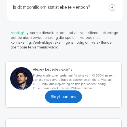
Is dit moontlik om statistieke te vertoon?
Aandag!
Jy kan nie dieselfde toernooi van verskillende rekeninge
betree nie, hiervoor ontvang die speler 'n
verbod met
konfiskering
. Veelvuldige rekeninge is nodig om verskillende
toernooie te vermenigvuldig.
Alexey Lebedev-Exan13
Professionele poker speler met 'n wins van >$ 500K en een
van die mees ervare Russies-sprekende afrigters. Meer as
4000 individuele opleiding en tien jaar ondervinding.
Outeur van videokursusse. Webwerf eienaar.
Skryf aan ons