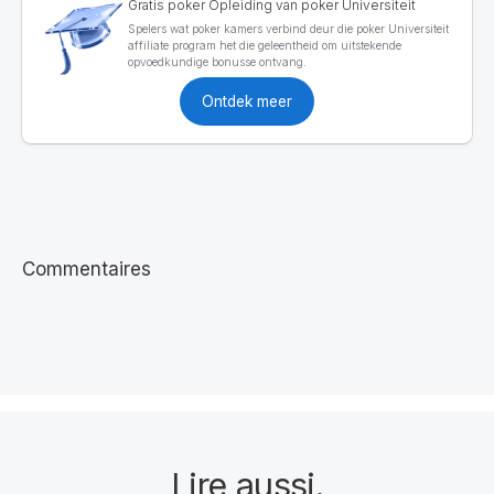
Gratis poker Opleiding van poker Universiteit
Spelers wat poker kamers verbind deur die poker Universiteit
affiliate program het die geleentheid om uitstekende
opvoedkundige bonusse ontvang.
Ontdek meer
Commentaires
Lire aussi
.