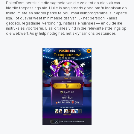
PokerDom bereik nie die sagtheid van die veld tot op die vlak van
hierdie toepassings nie. Hulle is nog steeds goed om 'n loopbaan op
mikrolimiete en middel perke te bou, maar klubprogramme is 'n aparte
liga. Tot dusver weet min mense daarvan. Ek het persoonlik alles
getoets: registrasie, verbinding, installasie nuanses — en duidelike
instruksies voorberei. U sal dit alles vind in die relevante afdelings op
die webwerf. As jy hulp nodig het, net skryf aan ons bestuurder.