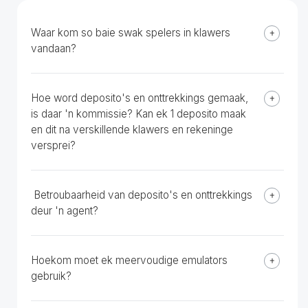
Waar kom so baie swak spelers in klawers
vandaan?
Hoe word deposito's en onttrekkings gemaak,
is daar 'n kommissie? Kan ek 1 deposito maak
en dit na verskillende klawers en rekeninge
versprei?
Betroubaarheid van deposito's en onttrekkings
deur 'n agent?
Hoekom moet ek meervoudige emulators
gebruik?