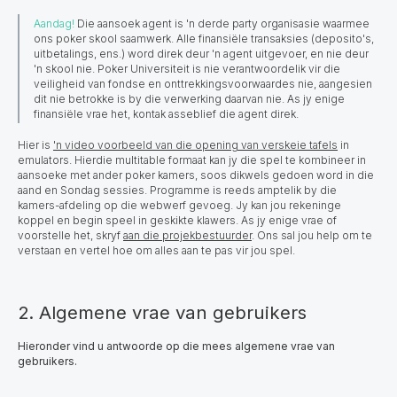
Aandag!
Die aansoek agent is 'n derde party organisasie waarmee
ons poker skool saamwerk. Alle finansiële transaksies (deposito's,
uitbetalings, ens.) word direk deur 'n agent uitgevoer, en nie deur
'n skool nie. Poker Universiteit is nie verantwoordelik vir die
veiligheid van fondse en onttrekkingsvoorwaardes nie, aangesien
dit nie betrokke is by die verwerking daarvan nie. As jy enige
finansiële vrae het, kontak asseblief die agent direk.
Hier is
'n video voorbeeld van die opening van verskeie tafels
in
emulators. Hierdie multitable formaat kan jy die spel te kombineer in
aansoeke met ander poker kamers, soos dikwels gedoen word in die
aand en Sondag sessies. Programme is reeds amptelik by die
kamers-afdeling op die webwerf gevoeg. Jy kan jou rekeninge
koppel en begin speel in geskikte klawers. As jy enige vrae of
voorstelle het, skryf
aan die projekbestuurder
. Ons sal jou help om te
verstaan en vertel hoe om alles aan te pas vir jou spel.
2. Algemene vrae van gebruikers
Hieronder vind u antwoorde op die mees algemene vrae van
gebruikers.