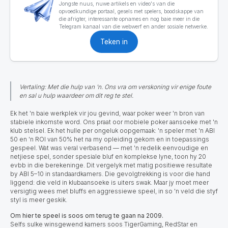
Jongste nuus, nuwe artikels en video's van die
opvoedkundige portaal, gesels met spelers, boodskappe van
die afrigter, interessante opnames en nog baie meer in die
Telegram kanaal van die webwerf en ander sosiale netwerke.
Teken in
Vertaling: Met die hulp van 'n. Ons vra om verskoning vir enige foute
en sal u hulp waardeer om dit reg te stel.
Ek het 'n baie werkplek vir jou gevind, waar poker weer 'n bron van
stabiele inkomste word. Ons praat oor mobiele poker aansoeke met 'n
klub stelsel. Ek het hulle per ongeluk oopgemaak: 'n speler met 'n ABI
50 en 'n ROI van 50% het na my opleiding gekom en in toepassings
gespeel. Wat was veral verbasend — met 'n redelik eenvoudige en
netjiese spel, sonder spesiale bluf en komplekse lyne, toon hy 20
evbb in die berekeninge. Dit vergelyk met matig positiewe resultate
by ABI 5–10 in standaardkamers. Die gevolgtrekking is voor die hand
liggend: die veld in klubaansoeke is uiters swak. Maar jy moet meer
versigtig wees met bluffs en aggressiewe speel, in so 'n veld die styf
styl is meer geskik.
Om hier te speel is soos om terug te gaan na 2009.
Selfs sulke winsgewend kamers soos TigerGaming, RedStar en