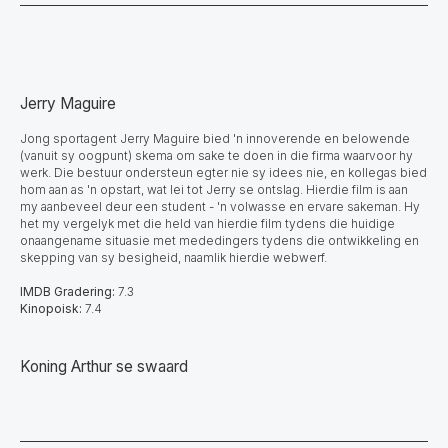
Jerry Maguire
Jong sportagent Jerry Maguire bied 'n innoverende en belowende
(vanuit sy oogpunt) skema om sake te doen in die firma waarvoor hy
werk. Die bestuur ondersteun egter nie sy idees nie, en kollegas bied
hom aan as 'n opstart, wat lei tot Jerry se ontslag. Hierdie film is aan
my aanbeveel deur een student - 'n volwasse en ervare sakeman. Hy
het my vergelyk met die held van hierdie film tydens die huidige
onaangename situasie met mededingers tydens die ontwikkeling en
skepping van sy besigheid, naamlik hierdie webwerf.
IMDB Gradering:
7.3
Kinopoisk:
7.4
Koning Arthur se swaard