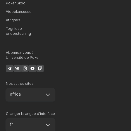
Poker Skool
Videokursusse
Afrigters
Tegniese
ondersteuning
Abonnez-vous à
Université de Poker
Nos autres sites
africa
Changer la langue d'interface
fr