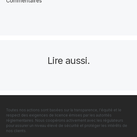
Commentaires
Lire aussi
.
Toutes nos actions sont basées sur la transparence, l'équité et le
respect des exigences de licence émises par les autorités
réglementaires. Nous coopérons activement avec les régulateurs
pour assurer un niveau élevé de sécurité et protéger les intérêts de
nos clients.