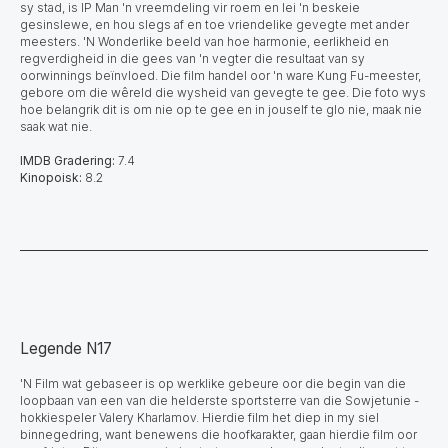
sy stad, is IP Man 'n vreemdeling vir roem en lei 'n beskeie
gesinslewe, en hou slegs af en toe vriendelike gevegte met ander
meesters. 'N Wonderlike beeld van hoe harmonie, eerlikheid en
regverdigheid in die gees van 'n vegter die resultaat van sy
oorwinnings beïnvloed. Die film handel oor 'n ware Kung Fu-meester,
gebore om die wêreld die wysheid van gevegte te gee. Die foto wys
hoe belangrik dit is om nie op te gee en in jouself te glo nie, maak nie
saak wat nie.
IMDB Gradering:
7.4
Kinopoisk:
8.2
Legende N17
'N Film wat gebaseer is op werklike gebeure oor die begin van die
loopbaan van een van die helderste sportsterre van die Sowjetunie -
hokkiespeler Valery Kharlamov. Hierdie film het diep in my siel
binnegedring, want benewens die hoofkarakter, gaan hierdie film oor