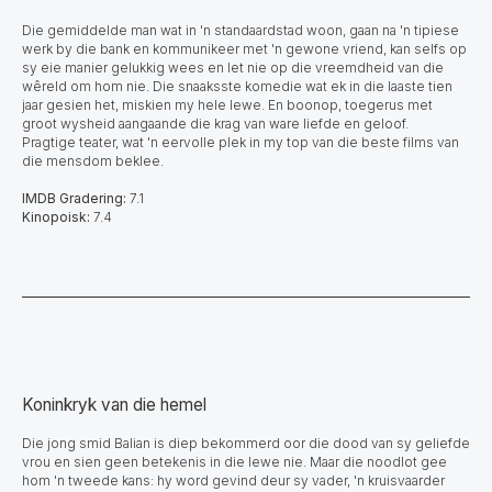
Die gemiddelde man wat in 'n standaardstad woon, gaan na 'n tipiese
werk by die bank en kommunikeer met 'n gewone vriend, kan selfs op
sy eie manier gelukkig wees en let nie op die vreemdheid van die
wêreld om hom nie. Die snaaksste komedie wat ek in die laaste tien
jaar gesien het, miskien my hele lewe. En boonop, toegerus met
groot wysheid aangaande die krag van ware liefde en geloof.
Pragtige teater, wat 'n eervolle plek in my top van die beste films van
die mensdom beklee.
IMDB Gradering:
7.1
Kinopoisk:
7.4
Koninkryk van die hemel
Die jong smid Balian is diep bekommerd oor die dood van sy geliefde
vrou en sien geen betekenis in die lewe nie. Maar die noodlot gee
hom 'n tweede kans: hy word gevind deur sy vader, 'n kruisvaarder