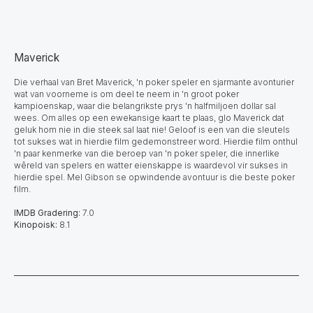
Maverick
Die verhaal van Bret Maverick, 'n poker speler en sjarmante avonturier
wat van voorneme is om deel te neem in 'n groot poker
kampioenskap, waar die belangrikste prys 'n halfmiljoen dollar sal
wees. Om alles op een ewekansige kaart te plaas, glo Maverick dat
geluk hom nie in die steek sal laat nie! Geloof is een van die sleutels
tot sukses wat in hierdie film gedemonstreer word. Hierdie film onthul
'n paar kenmerke van die beroep van 'n poker speler, die innerlike
wêreld van spelers en watter eienskappe is waardevol vir sukses in
hierdie spel. Mel Gibson se opwindende avontuur is die beste poker
film.
IMDB Gradering:
7.0
Kinopoisk:
8.1