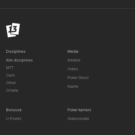
Dissiplines
Media
Alle dissiplines
Artikels
MTT
Video
Cash
Poker Skool
Other
Kaarte
Omaha
Bonusse
Poker kamers
U-Points
Gratisrondte