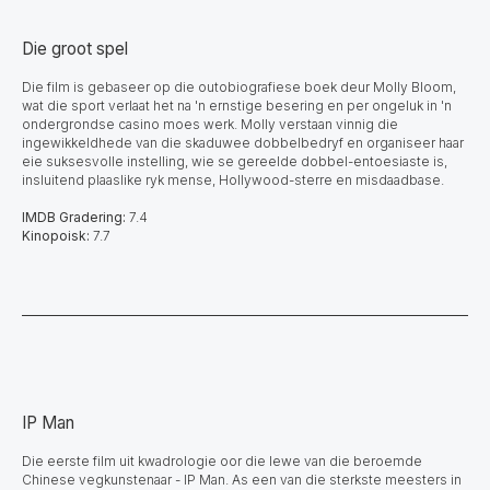
Die groot spel
Die film is gebaseer op die outobiografiese boek deur Molly Bloom,
wat die sport verlaat het na 'n ernstige besering en per ongeluk in 'n
ondergrondse casino moes werk. Molly verstaan vinnig die
ingewikkeldhede van die skaduwee dobbelbedryf en organiseer haar
eie suksesvolle instelling, wie se gereelde dobbel-entoesiaste is,
insluitend plaaslike ryk mense, Hollywood-sterre en misdaadbase.
IMDB Gradering:
7.4
Kinopoisk:
7.7
IP Man
Die eerste film uit kwadrologie oor die lewe van die beroemde
Chinese vegkunstenaar - IP Man. As een van die sterkste meesters in