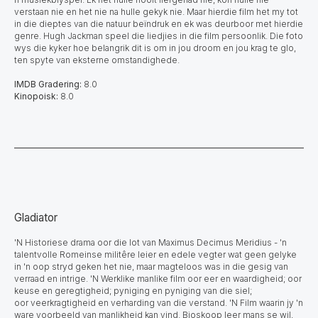
verstaan nie en het nie na hulle gekyk nie. Maar hierdie film het my tot
in die dieptes van die natuur beïndruk en ek was deurboor met hierdie
genre. Hugh Jackman speel die liedjies in die film persoonlik. Die foto
wys die kyker hoe belangrik dit is om in jou droom en jou krag te glo,
ten spyte van eksterne omstandighede.
IMDB Gradering:
8.0
Kinopoisk:
8.0
Gladiator
'N Historiese drama oor die lot van Maximus Decimus Meridius - 'n
talentvolle Romeinse militêre leier en edele vegter wat geen gelyke
in 'n oop stryd geken het nie, maar magteloos was in die gesig van
verraad en intrige. 'N Werklike manlike film oor eer en waardigheid; oor
keuse en geregtigheid; pyniging en pyniging van die siel;
oor veerkragtigheid en verharding van die verstand. 'N Film waarin jy 'n
ware voorbeeld van manlikheid kan vind. Bioskoop leer mans se wil,