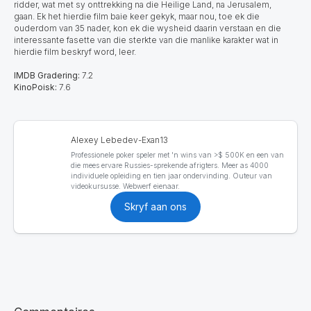
ridder, wat met sy onttrekking na die Heilige Land, na Jerusalem,
gaan. Ek het hierdie film baie keer gekyk, maar nou, toe ek die
ouderdom van 35 nader, kon ek die wysheid daarin verstaan en die
interessante fasette van die sterkte van die manlike karakter wat in
hierdie film beskryf word, leer.
IMDB Gradering:
7.2
KinoPoisk:
7.6
Alexey Lebedev-Exan13
Professionele poker speler met 'n wins van >$ 500K en een van
die mees ervare Russies-sprekende afrigters. Meer as 4000
individuele opleiding en tien jaar ondervinding. Outeur van
videokursusse. Webwerf eienaar.
Skryf aan ons