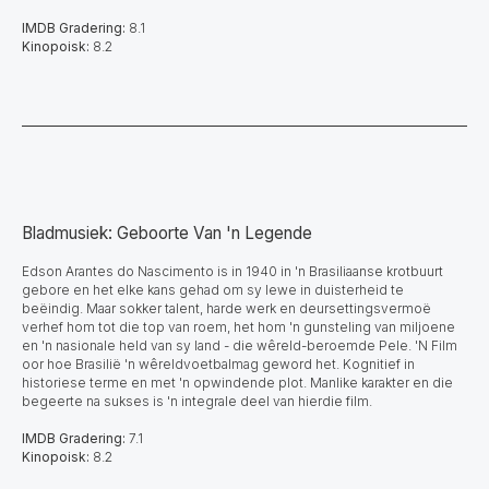
IMDB Gradering:
8.1
Kinopoisk:
8.2
Bladmusiek: Geboorte Van 'n Legende
Edson Arantes do Nascimento is in 1940 in 'n Brasiliaanse krotbuurt
gebore en het elke kans gehad om sy lewe in duisterheid te
beëindig. Maar sokker talent, harde werk en deursettingsvermoë
verhef hom tot die top van roem, het hom 'n gunsteling van miljoene
en 'n nasionale held van sy land - die wêreld-beroemde Pele. 'N Film
oor hoe Brasilië 'n wêreldvoetbalmag geword het. Kognitief in
historiese terme en met 'n opwindende plot. Manlike karakter en die
begeerte na sukses is 'n integrale deel van hierdie film.
IMDB Gradering:
7.1
Kinopoisk:
8.2