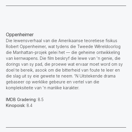
Oppenheimer
Die lewensverhaal van die Amerikaanse teoretiese fisikus
Robert Oppenheimer, wat tydens die Tweede Wêreldoorlog
die Manhattan-projek gelei het — die geheime ontwikkeling
van kernwapens. Die film beskryf die lewe van 'n genie, die
dorings van sy pad, die proewe wat ervaar moet word om sy
doel te bereik, asook om die bitterheid van foute te leer en
die slag uit sy eie gewete te neem. 'N Uitstekende drama
gebaseer op werklike gebeure en vertel van die
kompleksiteite van 'n manlike karakter.
IMDB Gradering:
8.5
Kinopoisk:
8.4