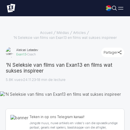
Accueil
Médias
Articles
'N Seleksie van films van Exan13 en films wat sukses inspireer
Aleksei Lebedev
Partager
Exan13
Coach
'N Seleksie van films van Exan13 en films wat
sukses inspireer
5.8K vues
24.11.23
18
min de lecture
Teken in op ons Telegram kanaal!
Jongste nuus, nuwe artikels en video's van die opvoedkundige
portaal, gesels met spelers, boodskappe van die afrigter,