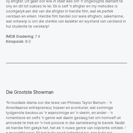
sy afrigter. Dit gaan oor wie in staat was om 'n ongeslypte diamant te
sny en dit tot sukses te lei. Ek is self 'n afrigter en my metodes is
soortgelyk aan dié van die afrigter in hierdie film, wat ek perfek
verstaan en erken. Hierdie film handel oor ware afrigters, sakemanne,
wat ontwerp is om die sterkte van karakter en wysheid van verstand in
hul studente te verskerp!
IMDB Gradering:
7.4
Kinopoisk:
8.0
Die Grootste Showman
'N musikale drama oor die lewe van Phineas Taylor Barnum - 'n
Amerikaanse entrepreneur, hoaxer en avonturier, wat sommige
tydgenote beskou as 'n waansinnige en 'n skelm, en ander - 'n
romantiese en selfs 'n genie wat daarin geslaag het om homself uit
armoede te trek en 'n hoë posisie in die samelewing te bereik. Nadat
ek hierdie film gekyk het, het ek 'n nuwe genre van rolprente ontdek -'
n musiekblyspel. Ek het hulle nooit liefgehad nie, kon hulle nie