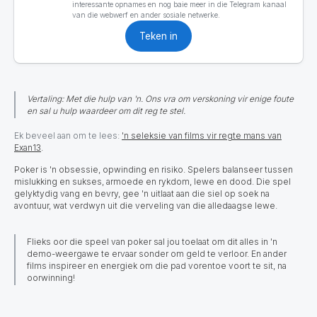
interessante opnames en nog baie meer in die Telegram kanaal
van die webwerf en ander sosiale netwerke.
Teken in
Vertaling: Met die hulp van 'n. Ons vra om verskoning vir enige foute
en sal u hulp waardeer om dit reg te stel.
Ek beveel aan om te lees:
'n seleksie van films vir regte mans van
Exan13
.
Poker
is 'n obsessie, opwinding en risiko. Spelers balanseer tussen
mislukking en sukses, armoede en rykdom, lewe en dood. Die spel
gelyktydig vang en bevry, gee 'n uitlaat aan die siel op soek na
avontuur, wat verdwyn uit die verveling van die alledaagse lewe.
Flieks oor die speel van poker sal jou toelaat om dit alles in 'n
demo-weergawe te ervaar sonder om geld te verloor. En ander
films inspireer en energiek om die pad vorentoe voort te sit, na
oorwinning!