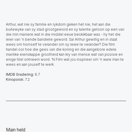
Arthur, wat nie sy familie en rykdom geken het nie, het aan die
buitewyke van sy stad grootgeword en sy talente getoon op een van
die min maniere wat in die middel eeue beskikbaar was - hy het die
leier van 'n bende bandiete geword. Sal Arthur gewillig en in staat
wees om homself te verander om sy lewe te verander? Die film
handel oor hoe die gees van die koning en die aangebore edele
manlike eienskappe grootheid kan kry van mense wat van posisie en
enige titel ontneem word. 'N Film wat jou inspireer om 'n ware man te
wees en aan jouself te werk.
IMDB Gradering:
6.7
Kinopoisk:
7.2
Main held