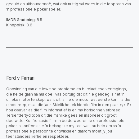
geduld en uithouvermoë, wat ook nuttig sal wees in die loopbaan van
'n professionele poker speler.
IMDB Gradering:
8.5
Kinopoisk:
8.6
Ford v Ferrari
Oorwinning van die lewe se probleme en burokratiese vertragings,
die helde gaan na hul doel, vas oortuig dat dit nie genoeg is net 'n
unieke motor te skep, want dit is nie die motor wat eerste kom na die
eindstreep, maar die jaer. Skielik het ek hierdie film in een gaan kyk. Ek
hou daarvan as die film informatief is en my horisonne verbreed.
Terselfdertyd toon dit die manlike gees en inspireer dit groot
doelwitte. Konfrontasie film: In beide wedrenne en professionele
poker is konfrontasie 'n belangrike mylpaal wat jou help om as 'n
professionele persoon te ontwikkel en daarom moet jy jou
teenstanders liefhê en respekteer.