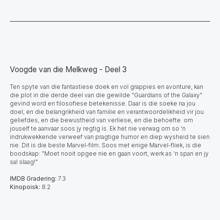
Voogde van die Melkweg - Deel 3
Ten spyte van die fantastiese doek en vol grappies en avonture, kan
die plot in die derde deel van die gewilde "Guardians of the Galaxy"
gevind word en filosofiese betekenisse.
Daar is die soeke na jou
doel, en die belangrikheid van familie en verantwoordelikheid vir jou
geliefdes, en die bewustheid van verliese, en die behoefte om
jouself te aanvaar soos jy regtig is. Ek het nie verwag om so 'n
indrukwekkende verweef van pragtige humor en diep wysheid te sien
nie. Dit is die beste Marvel-film. Soos met enige Marvel-fliek, is die
boodskap: "Moet nooit opgee nie en gaan voort, werk as 'n span en jy
sal slaag!"
IMDB Gradering:
7.3
Kinopoisk:
8.2