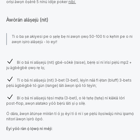
oríṣi àwọn òṣèré 5 nínú ìdíje poker
níbí.
Àwòrán aláṣejù (nit)
Ti o ba ṣe akiyesi pe o ṣẹlẹ bẹ ni awọn ọwọ 50-100 ti o kẹhin pe o ni
awọn iṣiro aláṣejù - lo eyi!
Bí o bá ní aláṣejù (nit) gbé-sókè (raise), bẹ̀rẹ̀ sí ní ìrísí pẹ̀lú mp2 +
ju àgbègbè ọwọ rẹ lọ;
Tí o bá ní aláṣejù (nit) 3-bet (3-bet), lẹ́yìn náà fi ẹ̀tan (bluff) 3-bets
pẹ̀lú àgbègbè tó gùn (range) láti àwọn ipò tó tẹ̀yìn;
Bí o bá ní aláṣejù tẹ̀sí mẹ́ta (3-bet), o lè tẹtẹ (tẹtẹ) ní kíákíá lórí
post-flop, awọn alatako yóò bẹ̀rù láti ṣí ọ sílẹ̀.
Ó dára, àwọn àtúnṣe mìíràn tí ó jọ èyí tí ó ní í ṣe pẹ̀lú ìlọsíwájú nínú ìpamọ́
nítorí àwọn ìṣirò òpó.
Èyí yóò ràn ọ́ lọ́wọ́ ní méjì: