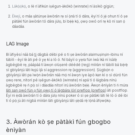
Lákọ̀ọ́kọ́
, o lè rí àfikún iṣégun-àkókò (winrate) ní àsìkò gígùn;
Èkejì
, o máa ṣàtúnṣe àwòrán rẹ sí ọ̀nà tí ó dára, èyí tí ó jẹ́ ohun tí ó ṣe
pàtàkì fún àwòrán tó dára jùlọ, bí bẹ́ẹ̀ kọ́, ọwọ owó orí rẹ kò ní san ọ́
dáadáa.
LAG Image
Bí àfiyèsí náà bá
ti
dàgbà débi pé o ti ṣe àwòrán alaimuṣinṣin-ibinu ní
tábìlì - èyí lè àti pé ó yẹ kí a lò ó. Ní báyìí o yẹra fún ìwà ìkà ní ìsàlẹ̀
àgbègbè rẹ, pàápàá tí àwọn olùṣeré déédé (reg) mìíràn ní tábìlì bá bẹ̀rẹ̀
sí gbìyànjú láti kọjú ìjà sí aggression rẹ (aggression).
Ṣùgbọ́n o
gbìyànjú láti pa ìwọ̀n àwòrán náà
mọ́ ní àwọn iye àpò kan kí o sì dúró fún
ọwọ rere, nítorí pé iṣégun-àkókò (winrate) ní apá tí ó lágbára nínú
àgbègbè rẹ ń pọ̀ sí i dáadáa nítorí irú àwòrán bẹ́ẹ̀
.
Àwọn ènìyàn ti ń múra
láti san owó fún ọ fún ọwọ tí ó lágbára lórí preflop (preflop
) àti postflop.
Èyí ni ẹ̀dà àwòrán tí ó dára jùlọ nínú poker ó sì ṣe pàtàkì láti lè lò ó dé ibi
tí ó pọ̀ jù àti nígbà mìíràn láti gbìyànjú láti ṣẹ̀dá rẹ̀ lọ́nà àfọwọ́kọ.
3. Àwòrán kò ṣe pàtàkì fún gbogbo
ènìyàn