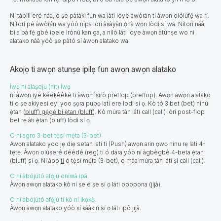
Ní tábìlì eré náà, ó ṣe pàtàkì fún wa láti lóye àwòrán tí àwọn olólùfẹ́ wa rí.
Nítorí pé àwòrán wa yóò nípa lórí àṣàyàn ọ̀nà wọn lòdì sí wa. Nítorí náà,
bí a bá fẹ́ gbé ìpele ìrònú kan ga, a nílò láti lóye àwọn àtúnṣe wo ni
alatako náà yóò ṣe pàtó sí àwọn alatako wa.
Akojọ ti awọn atunṣe ipilẹ fun awọn awọn alatako
Ìwọ ni aláṣejù (nit) Ìwọ
ní àwọn iye kéékèèké ti àwọn ìṣirò preflop (preflop). Awọn awọn alatako
ti o ṣe akiyesi eyi yoo ṣọra pupọ lati ere lodi si ọ. Kò tó 3 bet (bet) nínú
ẹ̀tan (
bluff) gẹ́gẹ́ bí ẹ̀tan (bluff
). Kò múra tán láti call (call) lórí post-flop
bet rẹ àti ẹ̀tan (bluff) lòdì sí ọ.
O ní agro 3-bet tẹ̀sí mẹ́ta (3-bet)
Awọn alatako yoo jẹ diẹ setan lati tì (Push) awọn arin ọwọ ninu rẹ lati 4-
tẹtẹ. Àwọn olùṣeré déédé (reg) tí ó dára yóò ní àgbègbè 4-beta ẹ̀tan
(bluff) sí ọ. Ní àpò
tí
ó tẹ̀sí mẹ́ta (3-bet), o máa múra tán láti ṣí call (call).
O ní àbójútó afọ́jú oníwà ipá.
Àwọn awọn alatako kò ní ṣe é ṣe sí ọ láti opopona (jíjà).
O ní àbójútó afọ́jú tí kò ní ìkọ̀kọ̀.
Àwọn awọn alatako yóò ṣí káàkiri sí ọ láti ipò jijà.