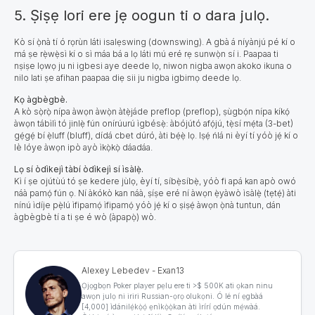
5. Ṣiṣẹ lori ere jẹ oogun ti o dara julọ.
Kò sí ọ̀nà tí ó rọrùn láti isalẹswing (downswing). A gbà á níyànjú pé kí o
má ṣe rẹ̀wẹ̀sì kí o sì máa bá a lọ láti mú eré rẹ sunwọ̀n sí i. Paapaa ti
nṣiṣe lọwọ ju ni igbesi aye deede lọ, niwon nigba awọn akoko ikuna o
nilo lati ṣe afihan paapaa diẹ sii ju nigba igbimọ deede lọ.
Kọ àgbègbè.
A kò sọ̀rọ̀ nípa àwọn àwọ̀n àtẹ̀jáde preflop (preflop), ṣùgbọ́n nípa kíkọ́
àwọn tábìlì tó jinlẹ̀ fún onírúurú ìgbésẹ̀: àbójútó afọ́jú, tẹ̀sí mẹ́ta (3-bet)
gẹ́gẹ́ bí ẹ̀luff (bluff), dídá cbet dúró, àti bẹ́ẹ̀ lọ. Iṣẹ́ ńlá ni èyí tí yóò jẹ́ kí o
lè lóye àwọn ipò ayò ìkọ̀kọ̀ dáadáa.
Lọ sí òdìkejì tàbí òdìkejì sí ìsàlẹ̀.
Kì í ṣe ojútùú tó ṣe kedere jùlọ, èyí tí, síbẹ̀síbẹ̀, yóò fi apá kan apò owó
náà pamọ́ fún ọ. Ní àkókò kan náà, ṣíṣe eré ní àwọn ẹ̀yàwò ìsàlẹ̀ (tẹtẹ́) àti
nínú ìdíje pẹ̀lú ìfipamọ́ ìfipamọ́ yóò jẹ́ kí o ṣiṣẹ́ àwọn ọ̀nà tuntun, dán
àgbègbè tí a ti ṣe é wò (àpapọ̀) wò.
Alexey Lebedev - Exan13
Ọjọgbọn Poker player pẹlu ere ti >$ 500K ati ọkan ninu
awọn julọ ni iriri Russian-ọrọ olukọni. Ó lé ní ẹgbàá
[4,000] ìdánilẹ́kọ̀ọ́ ẹnìkọ̀ọ̀kan àti ìrírí ọdún mẹ́wàá.