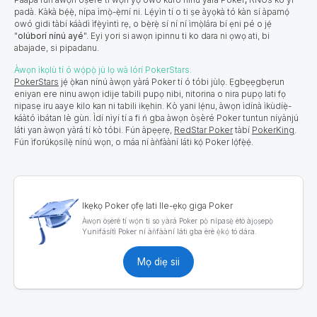
padà. Kàkà bẹ́ẹ̀, nípa ìmọ̀-ẹ̀mí ni. Lẹ́yìn tí o ti ṣe àyọkà tó kàn sí àpamọ́
owó gidi tàbí káàdì ìfẹ̀yìntì rẹ, o bẹ̀rẹ̀ sí ní ní ìmọ̀lára bí ẹni pé o jẹ́
"
olúborí nínú ayé
". Eyi yori si awọn ipinnu ti ko dara ni ọwọ ati, bi
abajade, si pipadanu.
Àwọn ìkọlù tí ó wọ́pọ̀ jù lọ wà lórí PokerStars.
PokerStars
jẹ́ ọ̀kan nínú àwọn yàrá Poker tí ó tóbi jùlọ. Ẹgbẹẹgbẹrun
eniyan ere ninu awọn idije tabili pupọ nibi, nitorina o nira pupọ lati fọ
nipasẹ iru aaye kilo kan ni tabili ikẹhin. Kò yani lẹ́nu, àwọn ìdínà ìkùdíẹ̀-
káàtó ìbátan lè gùn. Ìdí nìyí tí a fi ń gba àwọn òṣèré Poker tuntun níyànjú
láti yan àwọn yàrá tí kò tóbi. Fún àpẹẹrẹ,
RedStar Poker
tàbí
PokerKing
.
Fún ìforúkọsílẹ̀ nínú wọn, o máa ní àǹfààní láti kọ́ Poker lọ́fẹ̀ẹ́.
Ikẹkọ Poker ọfẹ lati Ile-ẹkọ giga Poker
Àwọn òṣèré tí wọ́n ti so yàrá Poker pọ̀ nípasẹ̀ ètò àjọṣepọ̀
Yunifásítì Poker ní àǹfààní láti gba èrè ẹ̀kọ́ tó dára.
Mọ diẹ sii