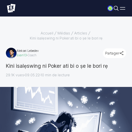
Accueil
Médias
Articles
Kini isalẹswing ni Poker ati bi o ṣe le bori rẹ
Aleksei Lebedev
Partager
Exan13
Coach
Kini isalẹswing ni Poker ati bi o ṣe le bori rẹ
29.1K vues
09.05.22
10
min de lecture