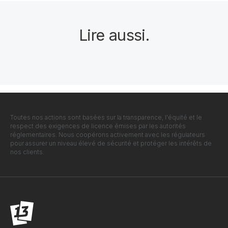
Lire aussi
.
Toutes nos actions sont basées sur la transparence, l'équité et le
respect des exigences de licence émises par les autorités
réglementaires. Nous coopérons activement avec les régulateurs
pour assurer un niveau élevé de sécurité et protéger les intérêts de
nos clients.