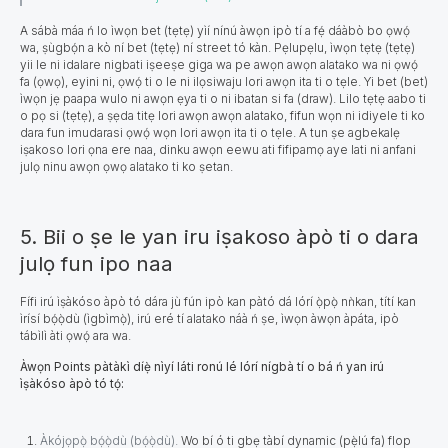
A sábà máa ń lo ìwọn bet (tẹtẹ) yìí nínú àwọn ipò tí a fẹ́ dáàbò bo ọwọ́
wa, ṣùgbọ́n a kò ní bet (tẹtẹ) ní street tó kàn. Pẹlupẹlu, ìwọn tẹtẹ (tẹtẹ)
yii le ni idalare nigbati iṣeeṣe giga wa pe awọn awọn alatako wa ni ọwọ́
fa (ọwọ), eyini ni, ọwọ́ ti o le ni ilọsiwaju lori awọn ita ti o tẹle. Yi bet (bet)
ìwọn jẹ paapa wulo ni awọn ẹya ti o ni ibatan si fa (draw).
Lilo tẹtẹ aabo ti
o pọ si (tẹtẹ), a ṣẹda titẹ lori awọn awọn alatako, fifun wọn ni idiyele ti ko
dara fun imudarasi ọwọ́ wọn lori awọn ita ti o tẹle. A tun ṣe agbekalẹ
iṣakoso lori ọna ere naa, dinku awọn eewu ati fifipamọ aye lati ni anfani
julọ ninu awọn ọwọ alatako ti ko ṣetan.
5. Bii o ṣe le yan iru iṣakoso àpò ti o dara
julọ fun ipo naa
Fífi irú ìṣàkóso àpò tó dára jù fún ipò kan pàtó dá lórí ọ̀pọ̀ nǹkan, títí kan
ìrísí bọ́ọ̀dù (ìgbìmọ̀), irú eré tí alatako náà ń ṣe, ìwọn àwọn àpáta, ipò
tábìlì àti ọwọ́ ara wa.
Àwọn Points pàtàkì díẹ̀ nìyí láti ronú lé lórí nígbà tí o bá ń yan irú
ìṣàkóso àpò tó tọ́:
Àkójọpọ̀ bọ́ọ̀dù (bọ́ọ̀dù).
Wo bí ó ti gbẹ tàbí dynamic (pẹ̀lú fa) flop