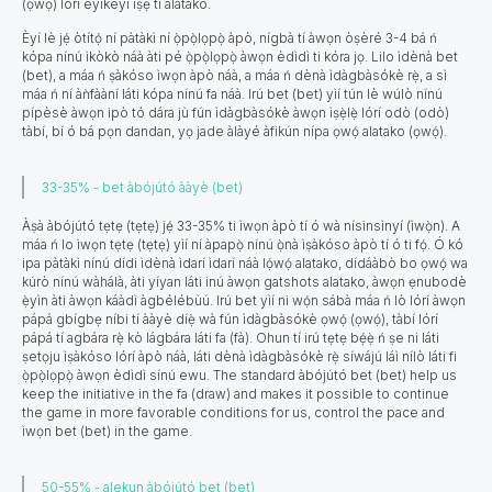
(ọwọ) lori eyikeyi iṣẹ ti alatako.
Èyí lè jẹ́ òtítọ́ ní pàtàkì ní ọ̀pọ̀lọpọ̀ àpò, nígbà tí àwọn òṣèré 3-4 bá ń
kópa nínú ìkòkò náà àti pé ọ̀pọ̀lọpọ̀ àwọn èdìdì ti kóra jọ. Lilo ìdènà bet
(bet), a máa ń ṣàkóso ìwọn àpò náà, a máa ń dènà ìdàgbàsókè rẹ̀, a sì
máa ń ní àǹfààní láti kópa nínú fa náà. Irú bet (bet) yìí tún lè wúlò nínú
pípèsè àwọn ipò tó dára jù fún ìdàgbàsókè àwọn ìṣẹ̀lẹ̀ lórí odò (odò)
tàbí, bí ó bá pọn dandan, yọ jade àlàyé àfikún nípa ọwọ́ alatako (ọwọ́).
33-35% - bet àbójútó ààyè (bet)
Àṣà àbójútó tẹtẹ (tẹtẹ) jẹ́ 33-35% ti ìwọn àpò tí ó wà nísinsìnyí (ìwọ̀n). A
máa ń lo ìwọn tẹtẹ (tẹtẹ) yìí ní àpapọ̀ nínú ọ̀nà ìṣàkóso àpò tí ó ti fọ́. Ó kó
ipa pàtàkì nínú dídi ìdènà ìdarí ìdarí náà lọ́wọ́ alatako, dídáàbò bo ọwọ́ wa
kúrò nínú wàhálà, àti yíyan láti inú àwọn gatshots alatako, àwọn ẹnubodè
ẹ̀yìn àti àwọn káàdì àgbélébùú. Irú bet yìí ni wọ́n sábà máa ń lò lórí àwọn
pápá gbígbẹ níbi tí ààyè díẹ̀ wà fún ìdàgbàsókè ọwọ́ (ọwọ́), tàbí lórí
pápá tí agbára rẹ̀ kò lágbára láti fa (fà). Ohun tí irú tẹtẹ bẹ́ẹ̀ ń ṣe ni láti
ṣetọju ìṣàkóso lórí àpò náà, láti dènà ìdàgbàsókè rẹ̀ síwájú láì nílò láti fi
ọ̀pọ̀lọpọ̀ àwọn èdìdì sínú ewu. The standard àbójútó bet (bet) help us
keep the initiative in the fa (draw) and makes it possible to continue
the game in more favorable conditions for us, control the pace and
ìwọn bet (bet) in the game.
50-55% - alekun àbójútó bet (bet)