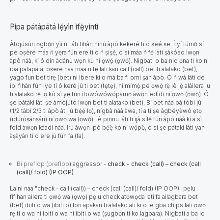
Pípa pátápátá lẹ́yìn ìfẹ̀yìntì
Àfojúsùn ọgbọ́n yìí ni láti fihàn nínú àpò kékeré tí ó ṣeé ṣe. Èyí túmọ̀ sí
pé òṣèré máa ń yẹra fún ere tí ó ń ṣiṣẹ́, ó sì máa ń fẹ́ láti ṣàkóso ìwọn
àpò náà, kí ó dín àdánù wọn kù ní ọwọ́ (ọwọ́). Nigbati o ba nlo ọna ti ko ni
ipa patapata, oṣere naa maa n fẹ lati kan call (call) bet ti alatako (bet),
yago fun bet tirẹ (bet) ni ibere ki o má ba fi omi ṣan àpò. Ó ń wá láti dé
ibi fihàn fún iye tí ó kéré jù ti bet (tẹtẹ), ní mímọ̀ pé ọwọ́ rẹ̀ lè jẹ́ aláìlera ju
ti alatako rẹ̀ lọ kò sì yẹ fún ìfowówówópamọ́ àwọn èdìdì ní ọwọ́ (ọwọ́). Ó
ṣe pàtàkì láti ṣe àmójútó ìwọn bet ti alatako (bet). Bí bet náà bá tóbi jù
(1/2 tàbí 2/3 ti àpò àti jù bẹ́ẹ̀ lọ), nígbà náà àwa, tí a ti ṣe àgbéyẹ̀wò ẹtọ
(ìdúróṣánṣán) ní ọwọ́ wa (ọwọ́), lè pinnu láti fi ìjà sílẹ̀ fún àpò náà kí a sì
fold àwọn káàdì náà. Irú àwọn ipò bẹ́ẹ̀ kò ní wọ́pọ̀, ó sì ṣe pàtàkì láti yan
àṣàyàn tí ó ere jù fún fa (fa).
Bi preflop (preflop
)
aggressor
-
check - check (call) – check (call
(call)/ fold) (IP OOP)
Laini naa "check - call (call)) – check (call (call)/ fold) (IP OOP)" pẹlu
fifihan ailera ti ọwọ́ wa (ọwọ) pẹlu check atọwọda lati fa ailagbara bet
(bet) ibiti o wa (ibiti o) lori apakan ti alatako ati ki o le gba chips lati ọwọ
rẹ ti o wa ni ibiti o wa ni ibiti o wa (ṣugbọn ti ko lagbara). Nigbati a ba lo