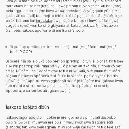
ilana yii, a fihan pe a ko lagbara ati ṣetan fun call (call), eyiti o le fi agbara
mu alatako lati ṣe bet (tẹtẹ) pẹlu ọwọ pe oun kii yoo ṣetan lati bet (tẹtẹ)
pẹlu aggression ti nṣiṣe lọwọ wa (aggression). Ààyè ọgbọ́n yìí ni pé a ti
ṣetán láti call (call) bet méjì tó tẹ̀lé e, tí ó bá pọn dandan. Síbẹ̀síbẹ̀, ó ṣe
pàtàkì láti ronú lórí
irú alatako
: àwọn òṣèré kan kò ní hùwà ipá láìní ọwọ́
alágbára (ọwọ́) wọn kò sì lè gbìyànjú láti kọlu check wa. Nínú irú àwọn
ọ̀ràn bẹ́ẹ̀, ìṣàkóso àpò wa lè di ẹrù tí ó sì fa ìṣòro.
Bi preflop (preflop
) caller -
call (call) – call (call)/ fold – call (call)/
fold (IP OOP)
Bí òṣèré náà bá jẹ́ olùkójọpọ̀ preflop (preflop), ó tún lè lo ọ̀nà tí kò fi bẹ́ẹ̀
ṣiṣẹ́ lórí postflop náà. Nínú ọ̀ràn yìí, ó pe bet alatako náà, ṣùgbọ́n kò bet
ara rẹ̀. Ní ìbámu pẹ̀lú agbára ọwọ́ rẹ̀ tí ó ní ìwúkàrà, ó lè pinnu láti fi káàdì
sí ọ̀kan lára àwọn òpópónà tàbí láti rìn lọ sí fihàn, pẹ̀lú gbìyànjú láti dín
ìnáwó rẹ̀ nínú àpò kù. Àwọn ọgbọ́n yìí máa ń jẹ́ kí òṣèré máa ṣàkóso ìwọn
àpò náà kí ó sì máa ṣe àwọn ìpinnu tí ó ní ìmọ̀ púpọ̀ sí i ní oríṣiríṣi
òpópónà, ó dá lórí ipò àti agbára ọwọ́ rẹ̀.
Ìṣakoso àbójútó dídùn
Iṣakoso lagun àbójútó ni poker jẹ ere igbimọ ti a pinnu lati daabobo
ọwọ́ rẹ (ọwọ) ati mu awọn ere pọ si niwaju awọn ọwọ ti agbara etiti
(alabọde) tabi ọwọ pẹlu agbara lati ni ilọsiwaju lori awọn ita ti o tẹle. Èrò