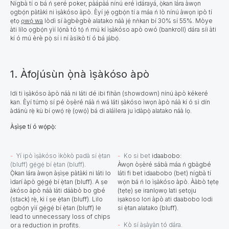
Nígbà tí o bá ń ṣeré poker, pàápàá nínú eré ìdárayá, ọ̀kan lára àwọn
ọgbọ́n pàtàkì ni ìṣàkóso àpò. Èyí jẹ́ ọgbọ́n tí a máa ń lò nínú àwọn ipò tí
ẹtọ
ọwọ́ wa
lòdì sí àgbègbè alatako náà jẹ́ nǹkan bí 30% sí 55%. Mòye
àti lílo ọgbọ́n yìí lọ́nà tó tọ́ ń mú kí ìṣàkóso apò owó (bankroll) dára síi àti
kí ó mú èrè pọ̀ sí i ní àsìkò tí ó bá jábọ́.
1. Àfojúsùn ọ̀nà ìṣàkóso àpò
Idi ti ìṣàkóso àpò náà ni láti dé ibi fihàn (showdown) nínú àpò kékeré
kan. Èyí túmọ̀ sí pé òṣèré náà ń wá láti ṣàkóso ìwọn àpò náà kí ó sì dín
àdánù rẹ̀ kù bí ọwọ́ rẹ̀ (ọwọ́) bá di aláìlera ju ìdàpọ̀ alatako náà lọ.
Àṣìṣe tí ó wọ́pọ̀:
Yí ipò ìṣàkóso ìkòkò padà sí ẹ̀tan
Ko si bet
idaabobo:
(bluff) gẹ́gẹ́ bí ẹ̀tan (bluff).
Àwọn òṣèré sábà máa ń gbàgbé
Ọ̀kan lára àwọn àṣìṣe pàtàkì ni láti lo
láti fi bet idaabobo (bet) nígbà tí
ìdarí àpò gẹ́gẹ́ bí ẹ̀tan (bluff). A ṣe
wọ́n bá ń lo ìṣàkóso àpò. Ààbò tẹtẹ
àkóso àpò náà láti dáàbò bo gbé
(tẹtẹ) ṣe iranlọwọ lati ṣetọju
(stack) rẹ̀, kì í ṣe ẹ̀tan (bluff). Lilo
iṣakoso lori àpò ati daabobo lodi
ọgbọ́n yìí gẹ́gẹ́ bí ẹ̀tan (bluff) le
si ẹ̀tan alatako (bluff).
lead to unnecessary loss of chips
Kò sí àṣàyàn tó dára.
or a reduction in profits.