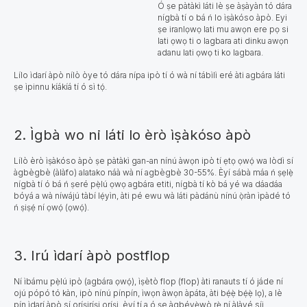
Ó ṣe pàtàkì láti lè ṣe àṣàyàn tó dára
nígbà tí o bá ń lo ìṣàkóso àpò. Eyi
ṣe iranlọwọ lati mu awọn ere pọ si
lati ọwọ ti o lagbara ati dinku awọn
adanu lati ọwọ ti ko lagbara.
Lílo ìdarí àpò nílò òye tó dára nípa ipò tí ó wà ní tábìlì eré àti agbára láti
ṣe ìpinnu kíákíá tí ó sì tọ́.
2. Ìgbà wo ni láti lo èrò ìṣàkóso àpò
Lílò èrò ìṣàkóso àpò ṣe pàtàkì gan-an nínú àwọn ipò tí ẹtọ ọwọ́ wa lòdì sí
àgbègbè (àlàfo) alatako náà wà ní agbègbè 30-55%. Èyí sábà máa ń ṣẹlẹ̀
nígbà tí ó bá ń ṣeré pẹ̀lú ọwọ agbára etiti, nígbà tí kò bá yé wa dáadáa
bóyá a wà níwájú tàbí lẹ́yìn, àti pé ewu wà láti pàdánù nínú ọ̀ràn ìpàdé tó
ń ṣiṣẹ́ ní ọwọ́ (ọwọ́).
3. Irú ìdarí àpò postflop
Ní ìbámu pẹ̀lú ipò (agbára ọwọ́), ìṣètò flop (flop) àti ranauts tí ó jáde ní
ojú pópó tó kàn, ipò nínú pínpín, ìwọn àwọn àpáta, àti bẹ́ẹ̀ bẹ́ẹ̀ lọ), a lè
pín ìdarí àpò sí oríṣiríṣi oríṣi, èyí tí a ó ṣe àgbéyẹ̀wò rẹ̀ ní àlàyé síi.