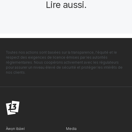
Lire aussi
.
Toutes nos actions sont basées sur la transparence, l'équité et le
respect des exigences de licence émises par les autorités
réglementaires. Nous coopérons activement avec les régulateurs
pour assurer un niveau élevé de sécurité et protéger les intérêts de
nos clients.
Àwọn ìbáwí
Media