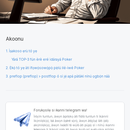
Akoonu
1. Ìṣakoso ẹrù tó yẹ
Yàrá TOP-3 fún èrè eré ìdárayá Poker
2. Ẹ̀kọ́ tó yẹ àti ìfọwọ́sowọ́pọ̀ pẹ̀lú ilé-ìwé Poker
3. preflop (preflop) > postflop ó sì jẹ́ apá pàtàkì nínú ọgbọ́n náà
Forukọsilẹ si ikanni telegram wa!
Ìròyìn tuntun, àwọn àpilẹ̀kọ àti fídíò tuntun ti ìkànnì
ìkọ́nilẹ́kọ̀ọ́, bá àwọn òṣèré sọ̀rọ̀, àwọn àtẹ̀jíṣẹ́ láti ọ̀dọ̀
akọ́nilẹ́kọ̀ọ́, àwọn ìwádìí tó wúlò àti púpọ̀ sí i nínú ikanni
telegram ti ìkànnì náà àti àwọn àjọlò orí ayélujára mìíràn.