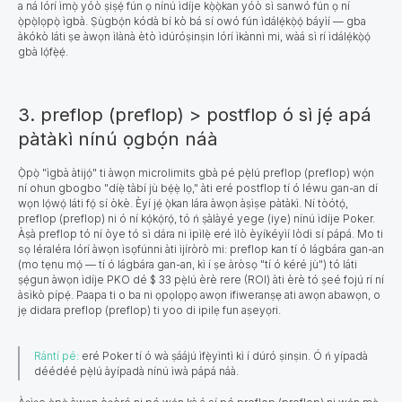
a ná lórí ìmọ̀ yóò ṣiṣẹ́ fún ọ nínú ìdíje kọ̀ọ̀kan yóò sì sanwó fún ọ ní
ọ̀pọ̀lọpọ̀ ìgbà. Ṣùgbọ́n kódà bí kò bá sí owó fún ìdálẹ́kọ̀ọ́ báyìí — gba
àkókò láti ṣe àwọn ìlànà ètò ìdúróṣinṣin lórí ìkànnì mi, wàá sì rí ìdálẹ́kọ̀ọ́
gbà lọ́fẹ̀ẹ́.
3. preflop (preflop) > postflop ó sì jẹ́ apá
pàtàkì nínú ọgbọ́n náà
Ọ̀pọ̀ "ìgbà àtijọ́" ti àwọn microlimits gbà pé pẹ̀lú preflop (preflop) wọ́n
ní ohun gbogbo "díẹ̀ tàbí jù bẹ́ẹ̀ lọ," àti eré postflop tí ó léwu gan-an dí
wọn lọ́wọ́ láti fọ́ sí òkè. Èyí jẹ́ ọ̀kan lára àwọn àṣìṣe pàtàkì. Ní tòótọ́,
preflop (preflop) ni ó ní kọ́kọ́rọ́, tó ń ṣàlàyé yege (iye) nínú ìdíje Poker.
Àṣà preflop tó ní òye tó sì dára ni ìpìlẹ̀ eré ìlò èyíkéyìí lòdì sí pápá. Mo ti
sọ léraléra lórí àwọn ìsọfúnni àti ìjíròrò mi: preflop kan tí ó lágbára gan-an
(mo tẹnu mọ́ — tí ó lágbára gan-an, kì í ṣe àròsọ "tí ó kéré jù") tó láti
ṣẹ́gun àwọn ìdíje PKO dé $ 33 pẹ̀lú èrè rere (ROI) àti èrè tó ṣeé fojú rí ní
àsìkò pípẹ́. Paapa ti o ba ni ọpọlọpọ awọn ifiweranṣẹ ati awọn abawọn, o
jẹ didara preflop (preflop) ti yoo di ipilẹ fun aṣeyọri.
Rántí pé:
eré Poker tí ó wà ṣáájú ìfẹ̀yìntì kì í dúró ṣinṣin. Ó ń yípadà
déédéé pẹ̀lú àyípadà nínú ìwà pápá náà.