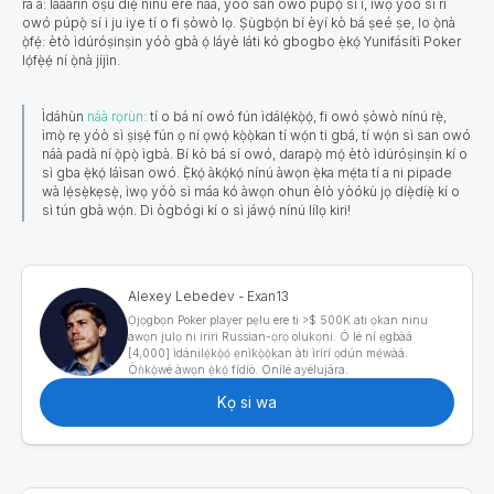
ra á: láàárín oṣù díẹ̀ nínú eré náà, yóò san owó púpọ̀ sí i, ìwọ yóò sì rí
owó púpọ̀ sí i ju iye tí o fi ṣòwò lọ. Ṣùgbọ́n bí èyí kò bá ṣeé ṣe, lo ọ̀nà
ọ̀fẹ́: ètò ìdúróṣinṣin yóò gbà ọ́ láyè láti kó gbogbo ẹ̀kọ́ Yunifásítì Poker
lọ́fẹ̀ẹ́ ní ọ̀nà jíjìn.
Ìdáhùn
náà rọrùn:
tí o bá ní owó fún ìdálẹ́kọ̀ọ́, fi owó ṣòwò nínú rẹ̀,
ìmọ̀ rẹ yóò sì ṣiṣẹ́ fún ọ ní ọwọ́ kọ̀ọ̀kan tí wọ́n ti gbá, tí wọ́n sì san owó
náà padà ní ọ̀pọ̀ ìgbà. Bí kò bá sí owó, darapọ̀ mọ́ ètò ìdúróṣinṣin kí o
sì gba ẹ̀kọ́ láìsan owó. Ẹ̀kọ́ àkọ́kọ́ nínú àwọn ẹ̀ka mẹ́ta tí a ni pipade
wà lẹ́sẹ̀kẹsẹ̀, ìwọ yóò sì máa kó àwọn ohun èlò yòókù jọ díẹ̀díẹ̀ kí o
sì tún gbà wọ́n. Di ògbógi kí o sì jáwọ́ nínú lílọ kiri!
Alexey Lebedev - Exan13
Ọjọgbọn Poker player pẹlu ere ti >$ 500K ati ọkan ninu
awọn julọ ni iriri Russian-ọrọ olukọni. Ó lé ní ẹgbàá
[4,000] ìdánilẹ́kọ̀ọ́ ẹnìkọ̀ọ̀kan àti ìrírí ọdún mẹ́wàá.
Òǹkọ̀wé àwọn ẹ̀kọ́ fídíò. Onílé ayélujára.
Kọ si wa