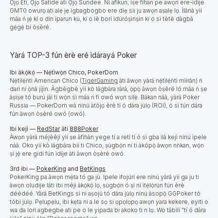
Ọjọ Ẹtì, Ọjọ Satide ati Ọjọ Sundee. Ni afikun, iṣe fihan pe awọn ere-idije
GMT0 owurọ ati alẹ jẹ igbagbogbo ere diẹ sii ju awọn aṣalẹ lọ. Ìlànà yìí
máa ń jẹ́ kí o dín ìparun kù, kí o lè borí ìdúróṣinṣin kí o sì tètè dàgbà
gẹ́gẹ́ bí òṣèré.
Yàrá TOP-3 fún èrè eré ìdárayá Poker
Ibi àkọ́kọ́ — Nẹ́tìwọ̀n Chico, PokerDom
Nẹ́tìlẹ́ǹtì American Chico
(
TigerGaming
àti àwọn yàrá nẹ́tìlẹ́ǹtì mìíràn) ń
darí ní ọ̀nà jíjìn. Àgbègbè yìí kò lágbára rárá, ọ̀pọ̀ àwọn òṣèré ló máa ń ṣe
àṣìṣe tó burú jáì tí wọ́n sì máa ń fi owó wọn sílẹ̀. Bákan náà,
yàrá Poker
Russia — PokerDom wà nínú àtòjọ èrè tí ó dára jùlọ (ROI), ó sì tún dára
fún àwọn òṣèré owó (owó).
Ibi kejì —
RedStar
àti
888Poker
Àwọn yàrá méjèèjì yìí ṣe àfihàn yege tí a retí tí ó sì gba ìlà kejì nínú ìpele
náà. Oko yìí kò lágbára bíi ti Chico, ṣùgbọ́n ní ti àkópọ̀ àwọn nǹkan, wọ́n
ṣì jẹ́ ere gidi fún ìdíje àti àwọn òṣèré owó.
3rd ibi —
PokerKing
and
BetKings
PokerKing pa àwọn mẹ́ta tó ga jù. Ipele ìfojúrí ere nínú yàrá yìí ga ju ti
àwọn oludije láti ibi méjì àkọ́kọ́ lọ, ṣùgbọ́n ó ṣì ní ìtẹ́lọ́rùn fún èrè
déédéé. Yàrá BetKings sì ni aṣojú tó dára jùlọ nínú àsopọ̀ GGPoker tó
tóbi jùlọ. Pẹlupẹlu, ibi kẹta ni a le sọ si ọpọlọpọ awọn yara kekere, eyiti o
wa da lori agbegbe ati pe o le yipada bi akoko ti n lọ. Wo tábìlì "tí ó dára