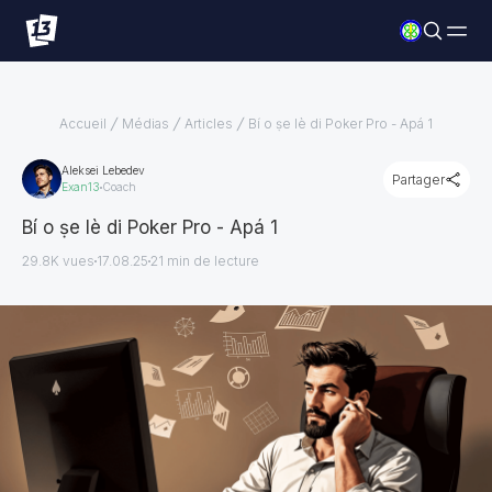
Accueil
Médias
Articles
Bí o ṣe lè di Poker Pro - Apá 1
Aleksei Lebedev
Partager
Exan13
Coach
Bí o ṣe lè di Poker Pro - Apá 1
29.8K vues
17.08.25
21
min de lecture