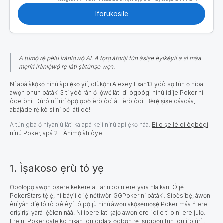
Iforukosile
A túmọ̀ rẹ̀ pẹ̀lú ìrànlọ́wọ́ AI. A tọrọ àforíjì fún àṣìṣe èyíkéyìí a sì máa
mọrírì ìrànlọ́wọ́ rẹ láti ṣàtúnṣe wọn.
Ní apá àkọ́kọ́ nínú àpilẹ̀kọ yìí, olùkọ́ni Alexey Exan13 yóò sọ fún ọ nípa
àwọn ohun pàtàkì 3 tí yóò ràn ọ́ lọ́wọ́ láti di ògbógi nínú ìdíje Poker ní
òde òní. Dúró ní ìrírí ọ̀pọ̀lọpọ̀ èrò òdì àti èrò òdì! Bẹ̀rẹ̀ ṣíṣe dáadáa,
àbájáde rẹ̀ kò sì ní pẹ́ láti dé!
A tún gbà ọ́ níyànjú láti ka apá kejì nínú àpilẹ̀kọ náà:
Bí o ṣe lè di ògbógi
nínú Poker, apá 2 - Ànímọ́ àti òye.
1. Ìṣakoso ẹrù tó yẹ
Ọpọlọpọ awọn oṣere kekere ati arin opin ere yara nla kan. Ó jẹ́
PokerStars tẹ́lẹ̀, ní báyìí ó jẹ́ nẹ́tìwọ̀n GGPoker ní pàtàkì. Síbẹ̀síbẹ̀, àwọn
ènìyàn díẹ̀ ló rò pé èyí tó pọ̀ jù nínú àwọn akọ́ṣẹ́mọṣẹ́ Poker máa ń ere
oríṣiríṣi yàrá lẹ́ẹ̀kan náà. Ni ibere lati ṣajọ awọn ere-idije ti o ni ere julọ.
Ere ni Poker dale ko nikan lori didara ọgbọn rẹ, ṣugbọn tun lori ìfojúrí ti