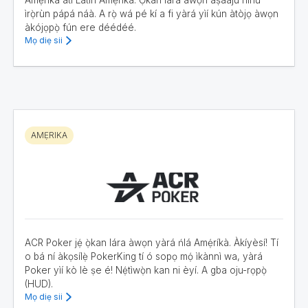
ìrọ̀rùn pápá náà. A rọ̀ wá pé kí a fi yàrá yìí kún àtòjọ àwọn
àkójọpọ̀ fún ere déédéé.
Mọ diẹ sii
AMẸRIKA
ACR Poker jẹ́ ọ̀kan lára àwọn yàrá ńlá Amẹ́ríkà. Àkíyèsí! Tí
o bá ní àkọsílẹ̀ PokerKing tí ó sopọ mọ́ ìkànnì wa, yàrá
Poker yìí kò lè ṣe é! Nẹ́tìwọ̀n kan ni èyí. A gba oju-rọpọ̀
(HUD).
Mọ diẹ sii