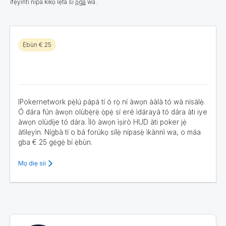
ìfẹ̀yìntì nípa kíkọ lẹ́tà sí
ọ̀gá
wa.
Ẹ̀bùn € 25
IPokernetwork pẹ̀lú pápá tí ó rọ̀ ní àwọn ààlà tó wà nísàlẹ̀.
Ó dára fún àwọn olùbẹ̀rẹ̀ ọ̀pẹ́ sí eré ìdárayá tó dára àti iye
àwọn olùdíje tó dára. Ìlò àwọn ìṣirò HUD àti poker jẹ́
àtìlẹyìn. Nígbà tí o bá forúkọ sílẹ̀ nípasẹ̀ ìkànnì wa, o máa
gba € 25 gẹ́gẹ́ bí ẹ̀bùn.
Mọ diẹ sii