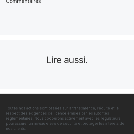
Commentaires
Lire aussi
.
Toutes nos actions sont basées sur la transparence, l'équité et le
respect des exigences de licence émises par les autorités
réglementaires. Nous coopérons activement avec les régulateurs
pour assurer un niveau élevé de sécurité et protéger les intérêts de
nos clients.