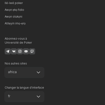
Ilé-ìwé poker
Awọn ẹkọ fidio
Awọn olukọni
Atilẹyin imọ-ẹrọ
Abonnez-vous à
Université de Poker
Nos autres sites
africa
Changer la langue d'interface
fr