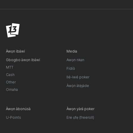
Àwọn ìbáwí
Media
Gbogbo àwọn ìbáwí
Awọn nkan
MTT
Fídíò
Cash
Ilé-ìwé poker
Other
Àwọ̀n àtẹ̀jáde
Omaha
Àwọn àbonúsà
Àwọn yàrá poker
U-Points
Ere ọfẹ (freeroll)