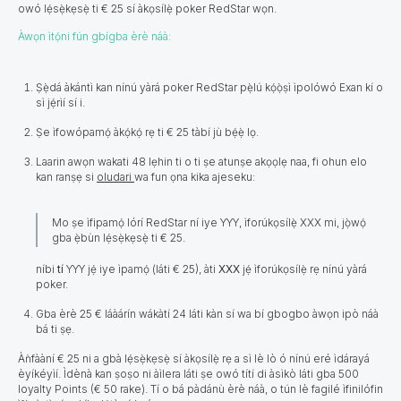
owó lẹ́sẹ̀kẹsẹ̀ ti € 25 sí àkọsílẹ̀ poker RedStar wọn.
Àwọn ìtọ́ni fún gbígba èrè náà:
Ṣẹ̀dá àkántì kan nínú yàrá poker RedStar pẹ̀lú kọ́ọ̀ṣì ìpolówó Exan kí
o
sì jẹ́rìí sí i.
Ṣe ìfowópamọ́ àkọ́kọ́ rẹ ti € 25 tàbí jù bẹ́ẹ̀ lọ.
Laarin awọn wakati 48 lẹhin ti o ti ṣe atunṣe akọọlẹ naa, fi ohun elo
kan ranṣẹ si
oludari
wa fun ọna kika ajeseku:
Mo ṣe ìfipamọ́ lórí RedStar ní iye YYY, ìforúkọsílẹ̀ XXX mi, jọ̀wọ́
gba ẹ̀bùn lẹ́sẹ̀kẹsẹ̀ ti € 25.
níbi
tí
YYY jẹ́ iye ìpamọ́ (láti € 25), àti
XXX
jẹ́ ìforúkọsílẹ̀ rẹ nínú yàrá
poker.
Gba èrè 25 € láàárín wákàtí 24 láti kàn sí wa bí gbogbo àwọn ipò náà
bá ti ṣẹ.
Àǹfààní € 25 ni a gbà lẹ́sẹ̀kẹsẹ̀ sí àkọsílẹ̀ rẹ a sì lè lò ó nínú eré ìdárayá
èyíkéyìí. Ìdènà kan ṣoṣo ni àìlera láti ṣe owó títí di àsìkò láti gba 500
loyalty Points (€ 50 rake). Tí o bá pàdánù èrè náà, o tún lè fagilé ìfinilófin