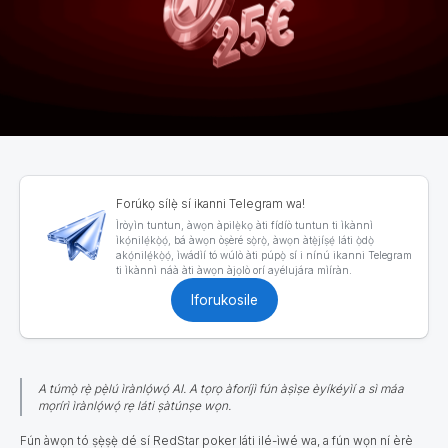
Forúkọ sílẹ̀ sí ikanni Telegram wa!
Ìròyìn tuntun, àwọn àpilẹ̀kọ àti fídíò tuntun ti ìkànnì
ìkọ́nilẹ́kọ̀ọ́, bá àwọn òṣèré sọ̀rọ̀, àwọn àtẹ̀jíṣẹ́ láti ọ̀dọ̀
akọ́nilẹ́kọ̀ọ́, ìwádìí tó wúlò àti púpọ̀ sí i nínú ikanni Telegram
ti ìkànnì náà àti àwọn àjọlò orí ayélujára mìíràn.
Iforukosile
A túmọ̀ rẹ̀ pẹ̀lú ìrànlọ́wọ́ AI. A tọrọ àforíjì fún àṣìṣe èyíkéyìí a sì máa
mọrírì ìrànlọ́wọ́ rẹ láti ṣàtúnṣe wọn.
Fún àwọn tó ṣẹ̀ṣẹ̀ dé sí RedStar poker láti ilé-ìwé wa, a fún wọn ní èrè