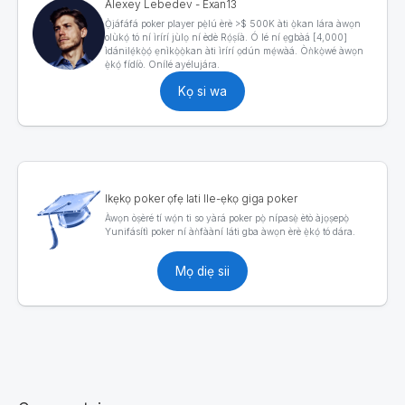
Alexey Lebedev - Exan13
Ọ̀jáfáfá poker player pẹ̀lú èrè >$ 500K àti ọ̀kan lára àwọn
olùkọ́ tó ní ìrírí jùlọ ní èdè Rọ́ṣíà. Ó lé ní ẹgbàá [4,000]
ìdánilẹ́kọ̀ọ́ ẹnìkọ̀ọ̀kan àti ìrírí ọdún mẹ́wàá. Òǹkọ̀wé àwọn
ẹ̀kọ́ fídíò. Onílé ayélujára.
Kọ si wa
Ikẹkọ poker ọfẹ lati Ile-ẹkọ giga poker
Àwọn òṣèré tí wọ́n ti so yàrá poker pọ̀ nípasẹ̀ ètò àjọṣepọ̀
Yunifásítì poker ní àǹfààní láti gba àwọn èrè ẹ̀kọ́ tó dára.
Mọ diẹ sii