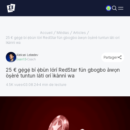
Accueil
Médias
Articles
25 € gẹ́gẹ́ bí ẹ̀bùn lórí RedStar fún gbogbo àwọn òṣèré tuntun láti orí
ìkànnì wa
Aleksei Lebedev
Partager
Exan13
Coach
25 € gẹ́gẹ́ bí ẹ̀bùn lórí RedStar fún gbogbo àwọn
òṣèré tuntun láti orí ìkànnì wa
4.5K vues
03.08.24
4
min de lecture