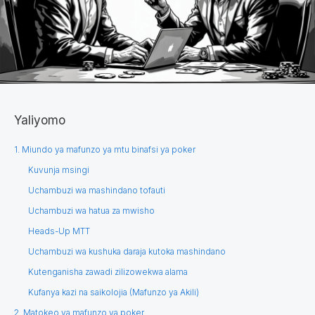
Yaliyomo
1. Miundo ya mafunzo ya mtu binafsi ya poker
Kuvunja msingi
Uchambuzi wa mashindano tofauti
Uchambuzi wa hatua za mwisho
Heads-Up MTT
Uchambuzi wa kushuka daraja kutoka mashindano
Kutenganisha zawadi zilizowekwa alama
Kufanya kazi na saikolojia (Mafunzo ya Akili)
2. Matokeo ya mafunzo ya poker