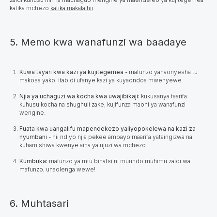
katika mchezo
katika makala hii
.
5. Memo kwa wanafunzi wa baadaye
Kuwa tayari kwa kazi ya kujitegemea
-
mafunzo yanaonyesha tu
makosa yako, itabidi ufanye kazi ya kuyaondoa mwenyewe.
Njia ya uchaguzi wa kocha kwa uwajibikaji:
kukusanya taarifa
kuhusu kocha na shughuli zake, kujifunza maoni ya wanafunzi
wengine.
Fuata kwa uangalifu mapendekezo yaliyopokelewa na kazi za
nyumbani
- hii ndiyo njia pekee ambayo maarifa yataingizwa na
kuhamishiwa kwenye aina ya ujuzi wa mchezo.
Kumbuka:
mafunzo ya mtu binafsi ni muundo muhimu zaidi wa
mafunzo, unaolenga wewe!
6. Muhtasari