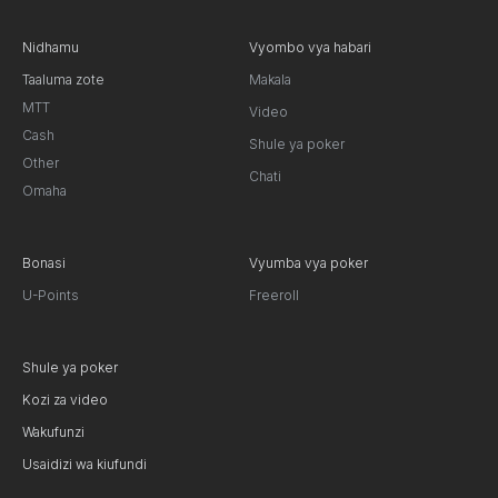
Nidhamu
Vyombo vya habari
Taaluma zote
Makala
MTT
Video
Cash
Shule ya poker
Other
Chati
Omaha
Bonasi
Vyumba vya poker
U-Points
Freeroll
Shule ya poker
Kozi za video
Wakufunzi
Usaidizi wa kiufundi