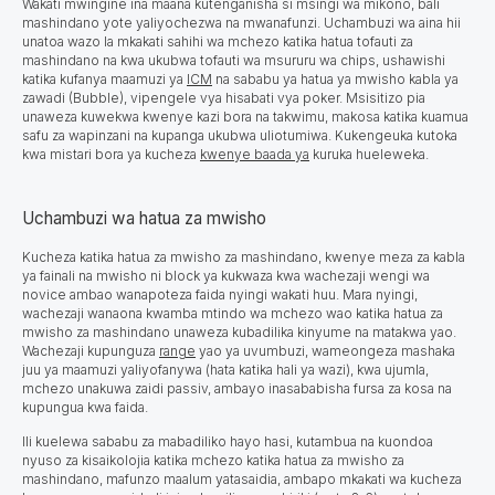
Wakati mwingine ina maana kutenganisha si msingi wa mikono, bali
mashindano yote yaliyochezwa na mwanafunzi. Uchambuzi wa aina hii
unatoa wazo la mkakati sahihi wa mchezo katika hatua tofauti za
mashindano na kwa ukubwa tofauti wa msururu wa chips, ushawishi
katika kufanya maamuzi ya
ICM
na sababu ya hatua ya mwisho kabla ya
zawadi (Bubble), vipengele vya hisabati vya poker. Msisitizo pia
unaweza kuwekwa kwenye kazi bora na takwimu, makosa katika kuamua
safu za wapinzani na kupanga ukubwa uliotumiwa. Kukengeuka kutoka
kwa mistari bora ya kucheza
kwenye baada ya
kuruka hueleweka.
Uchambuzi wa hatua za mwisho
Kucheza katika hatua za mwisho za mashindano, kwenye meza za kabla
ya fainali na mwisho ni block ya kukwaza kwa wachezaji wengi wa
novice ambao wanapoteza faida nyingi wakati huu. Mara nyingi,
wachezaji wanaona kwamba mtindo wa mchezo wao katika hatua za
mwisho za mashindano unaweza kubadilika kinyume na matakwa yao.
Wachezaji kupunguza
range
yao ya uvumbuzi, wameongeza mashaka
juu ya maamuzi yaliyofanywa (hata katika hali ya wazi), kwa ujumla,
mchezo unakuwa zaidi passiv, ambayo inasababisha fursa za kosa na
kupungua kwa faida.
Ili kuelewa sababu za mabadiliko hayo hasi,
kutambua na kuondoa
nyuso za kisaikolojia katika mchezo katika hatua za mwisho za
mashindano, mafunzo maalum yatasaidia, ambapo mkakati wa kucheza