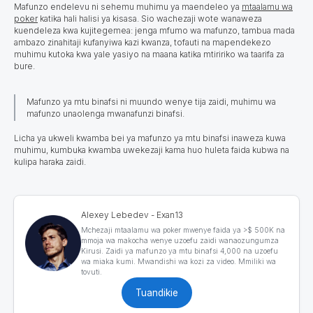
Mafunzo endelevu ni sehemu muhimu ya maendeleo ya
mtaalamu wa
poker
katika hali halisi ya kisasa. Sio wachezaji wote wanaweza
kuendeleza kwa kujitegemea: jenga mfumo wa mafunzo, tambua mada
ambazo zinahitaji kufanyiwa kazi kwanza, tofauti na mapendekezo
muhimu kutoka kwa yale yasiyo na maana katika mtiririko wa taarifa za
bure.
Mafunzo ya mtu binafsi ni muundo wenye tija zaidi, muhimu wa
mafunzo unaolenga mwanafunzi binafsi.
Licha ya ukweli kwamba bei ya mafunzo ya mtu binafsi inaweza kuwa
muhimu, kumbuka kwamba uwekezaji kama huo huleta faida kubwa na
kulipa haraka zaidi.
Alexey Lebedev - Exan13
Mchezaji mtaalamu wa poker mwenye faida ya >$ 500K na
mmoja wa makocha wenye uzoefu zaidi wanaozungumza
Kirusi. Zaidi ya mafunzo ya mtu binafsi 4,000 na uzoefu
wa miaka kumi. Mwandishi wa kozi za video. Mmiliki wa
tovuti.
Tuandikie