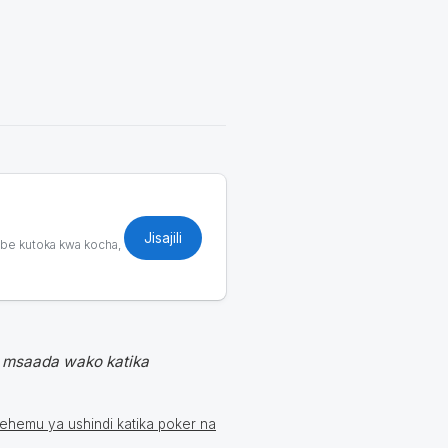
Jisajili
umbe kutoka kwa kocha,
 msaada wako katika
sehemu ya ushindi katika poker na