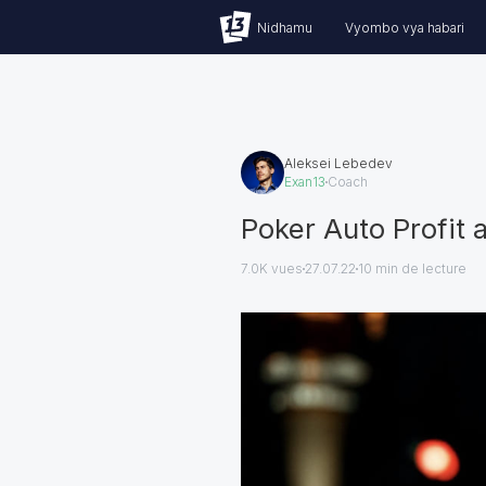
Nidhamu
Vyombo vya habari
Aleksei Lebedev
Exan13
Coach
Poker Auto Profit 
7.0K vues
27.07.22
10
min de lecture