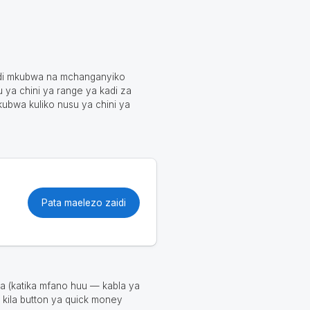
hindi mkubwa na mchanganyiko
u ya chini ya range ya kadi za
kubwa kuliko nusu ya chini ya
Pata maelezo zaidi
aa (katika mfano huu — kabla ya
 kila button ya quick money