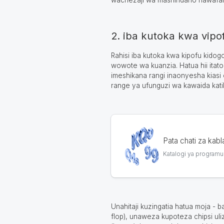
wachezaji wa mashindano hawafany
2. iba kutoka kwa vip
Rahisi iba kutoka kwa kipofu kido
wowote wa kuanzia. Hatua hii itatoa
imeshikana rangi inaonyesha kiasi
range ya ufunguzi wa kawaida kati
Pata chati za kab
Katalogi ya programu
Unahitaji kuzingatia hatua moja
- b
flop), unaweza kupoteza chipsi ul