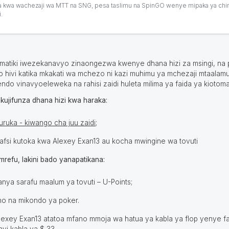
ana kwa wachezaji wa MTT na SNG, pesa taslimu na SpinGO wenye mipaka ya chin
.
otomatiki iwezekanavyo zinaongezwa kwenye dhana hizi za msingi, na 
o hivi katika mkakati wa mchezo ni kazi muhimu ya mchezaji mtaalamu
do vinavyoeleweka na rahisi zaidi huleta milima ya faida ya kiotomat
ujifunza dhana hizi kwa haraka:
uruka - kiwango cha juu zaidi
;
afsi kutoka kwa Alexey Exan13 au kocha mwingine wa tovuti
efu, lakini bado yanapatikana:
anya sarafu maalum ya tovuti – U-Points;
ano na mikondo ya poker.
lexey Exan13 atatoa mfano mmoja wa hatua ya kabla ya flop yenye f