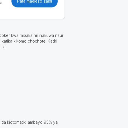
Pata maelezo zaidi
i.
poker kwa mipaka hii inakuwa nzuri
 katika kikomo chochote. Kadri
iki.
aida kiotomatiki ambayo 95% ya