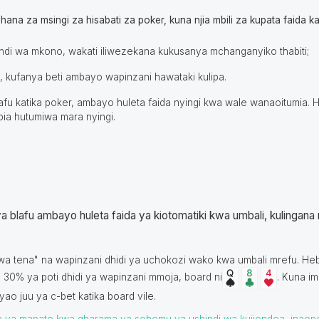
ana za msingi za hisabati za poker, kuna njia mbili za kupata faida k
di wa mkono, wakati iliwezekana kukusanya mchanganyiko thabiti;
, kufanya beti ambayo wapinzani hawataki kulipa.
lafu katika poker, ambayo huleta faida nyingi kwa wale wanaoitumia. Hat
pia hutumiwa
mara nyingi.
 ya blafu ambayo huleta faida ya kiotomatiki kwa umbali, kulingana
wa tena" na wapinzani dhidi ya uchokozi wako kwa umbali mrefu. Heb
a
30%
ya poti dhidi ya wapinzani mmoja, board ni
. Kuna i
ao juu ya c-bet katika board vile.