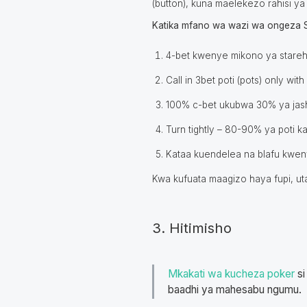
(button), kuna maelekezo rahisi ya 
Katika mfano wa wazi wa ongeza SB 
4-bet kwenye mikono ya stareh
Call in 3bet poti (pots) only wit
100% c-bet ukubwa 30% ya jas
Turn tightly – 80-90% ya poti k
Kataa kuendelea na blafu kwenye
​​​​​​Kwa kufuata maagizo haya fup
3. Hitimisho
Mkakati wa kucheza poker
si
baadhi ya mahesabu ngumu.