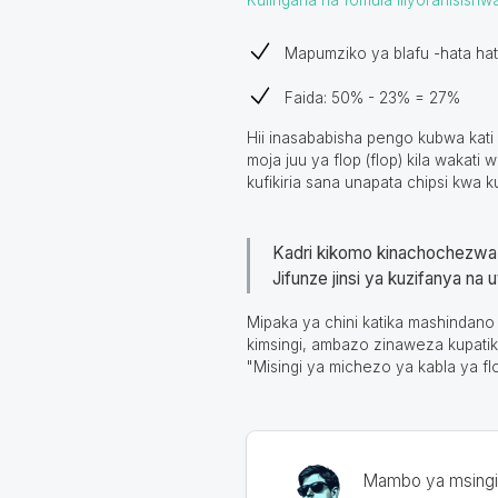
Kulingana na fomula iliyorahisis
Mapumziko ya
blafu -hata ha
Faida: 50% - 23% = 27%
Hii inasababisha pengo kubwa kati
moja juu ya flop (flop) kila wakati
kufikiria sana unapata chipsi kwa k
Kadri kikomo kinachochezwa k
Jifunze jinsi ya kuzifanya na
Mipaka ya chini katika mashindano 
kimsingi, ambazo zinaweza kupatika
"Misingi ya michezo ya kabla ya fl
Mambo ya msingi 