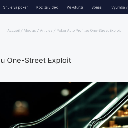
Shule ya poker
Kozi za video
Wakufunzi
Bonasi
Vyumba v
Accueil
Médias
Articles
Poker Auto Profit au One-Street Exploit
au One-Street Exploit