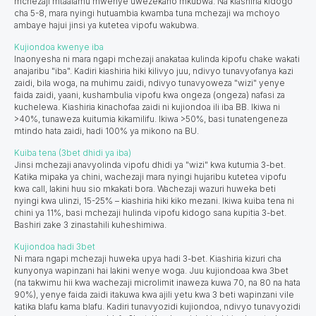
mchezaji mtaalamu mwenye uwezekano mkubwa. Na kiashiria kidogo
cha 5-8, mara nyingi hutuambia kwamba tuna mchezaji wa mchoyo
ambaye hajui jinsi ya kutetea vipofu wakubwa.
Kujiondoa kwenye iba
Inaonyesha ni mara ngapi mchezaji anakataa kulinda kipofu chake wakati
anajaribu "iba". Kadiri kiashiria hiki kilivyo juu, ndivyo tunavyofanya kazi
zaidi, bila woga, na muhimu zaidi, ndivyo tunavyoweza "wizi" yenye
faida zaidi, yaani, kushambulia vipofu kwa ongeza (ongeza) nafasi za
kuchelewa. Kiashiria kinachofaa zaidi ni kujiondoa ili iba BB. Ikiwa ni
>40%, tunaweza kuitumia kikamilifu. Ikiwa >50%, basi tunatengeneza
mtindo hata zaidi, hadi 100% ya mikono na BU.
Kuiba tena (3bet dhidi ya iba)
Jinsi mchezaji anavyolinda vipofu dhidi ya "wizi" kwa kutumia 3-bet.
Katika mipaka ya chini, wachezaji mara nyingi hujaribu kutetea vipofu
kwa call, lakini huu sio mkakati bora. Wachezaji wazuri huweka beti
nyingi kwa ulinzi, 15-25% – kiashiria hiki kiko mezani. Ikiwa kuiba tena ni
chini ya 11%, basi mchezaji hulinda vipofu kidogo sana kupitia 3-bet.
Bashiri zake 3 zinastahili kuheshimiwa.
Kujiondoa hadi 3bet
Ni mara ngapi mchezaji huweka upya hadi 3-bet. Kiashiria kizuri cha
kunyonya wapinzani hai lakini wenye woga. Juu kujiondoaa kwa 3bet
(na takwimu hii kwa wachezaji microlimit inaweza kuwa 70, na 80 na hata
90%), yenye faida zaidi itakuwa kwa ajili yetu kwa 3 beti wapinzani vile
katika blafu kama blafu.
Kadiri tunavyozidi kujiondoa, ndivyo tunavyozidi