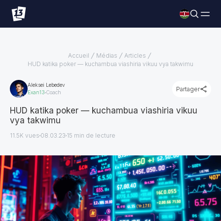
Accueil
Médias
Articles
HUD katika poker — kuchambua viashiria vikuu vya takwimu
Aleksei Lebedev
Partager
Exan13
Coach
HUD katika poker — kuchambua viashiria vikuu
vya takwimu
11.5K vues
08.03.23
15
min de lecture