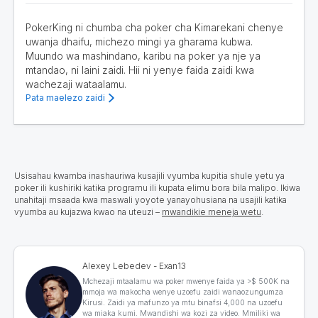
PokerKing ni chumba cha poker cha Kimarekani chenye
uwanja dhaifu, michezo mingi ya gharama kubwa.
Muundo wa mashindano, karibu na poker ya nje ya
mtandao, ni laini zaidi. Hii ni yenye faida zaidi kwa
wachezaji wataalamu.
Pata maelezo zaidi
Usisahau kwamba inashauriwa kusajili vyumba kupitia shule yetu ya
poker ili kushiriki katika programu ili kupata elimu bora bila malipo. Ikiwa
unahitaji msaada kwa maswali yoyote yanayohusiana na usajili katika
vyumba au kujazwa kwao na uteuzi –
mwandikie meneja wetu
.
Alexey Lebedev - Exan13
Mchezaji mtaalamu wa poker mwenye faida ya >$ 500K na
mmoja wa makocha wenye uzoefu zaidi wanaozungumza
Kirusi. Zaidi ya mafunzo ya mtu binafsi 4,000 na uzoefu
wa miaka kumi. Mwandishi wa kozi za video. Mmiliki wa