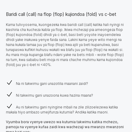
Baridi call (call) na flop (flop) kujiondoa (fold) vs c-bet
Kama tulivyosema, kuongezeka kwa baridi call (call) katika hali nyingi ni
kiashiria cha kucheza kabla ya flop. Ikiwa mchezaji pia ameongeza flop
(flop) kujiondoa (fold) dhidi ya c-bet, basi beti yoyote inayoendelea
dhidi yake inakuwa yenye faida sana. Lakini kama yeye wito mengi na
haina kukata tamaa juu ya flop (flop) kwa ajili ya beti kupanuliwa, basi
tunapaswa kufikiri kuhusu wakati wa blafu juu ya flop (flop) na wakati si.
Au mara moja kupanga blafu ndani yake na bets mbili
- wote flop (flop)
na turn, kwa sababu beti moja ni mara chache muhimu kama kujiondoa
(fold) juu ya c-bet ni <40%.
Na ni takwimu gani unazotilia maanani zaidi?
Ni takwimu gani unazoona kuwa hazina maana?
Au ni takwimu gani nyingine mbali na zile zilizoelezewa katika
makala hiyo ambazo umejifunza kutumia? Andika katika maoni.
Vyumba bora vyenye uwezo wa kutumia takwimu katika mchezo,
pamoja na vyenye kufaa zaidi kwa wachezaji wa mwanzo mwanzoni
mwa kazi yao: