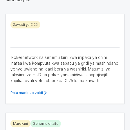
Zawadi ya € 25
IPokernetwork na sehemu laini kwa mipaka ya chini.
Inafaa kwa Kompyuta kwa sababu ya gridi ya mashindano
yenye uwiano na idadi bora ya washiriki. Matumizi ya
takwimu za HUD na poker yanasaidiwa. Unapojisajili
kupitia tovuti yetu, utapokea € 25 kama zawadi.
Pata maelezo zaidi
Marekani
Sehemu dhaifu