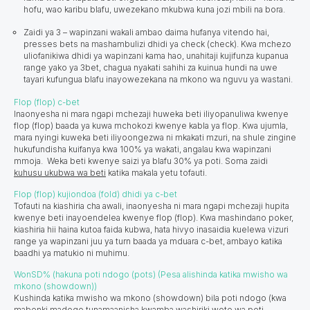
hofu, wao karibu blafu, uwezekano mkubwa kuna jozi mbili na bora.
Zaidi ya 3 – wapinzani wakali ambao daima hufanya vitendo hai,
presses bets na mashambulizi dhidi ya check (check). Kwa mchezo
uliofanikiwa dhidi ya wapinzani kama hao, unahitaji kujifunza kupanua
range yako ya 3bet, chagua nyakati sahihi za kuinua hundi na uwe
tayari kufungua blafu inayowezekana na mkono wa nguvu ya wastani.
Flop (
flop) c-bet
Inaonyesha ni mara ngapi mchezaji huweka beti iliyopanuliwa kwenye
flop (flop) baada ya kuwa mchokozi kwenye kabla ya flop. Kwa ujumla,
mara nyingi kuweka beti iliyoongezwa ni mkakati mzuri, na shule zingine
hukufundisha kuifanya kwa 100% ya wakati, angalau kwa wapinzani
mmoja.
Weka beti kwenye saizi ya blafu 30% ya poti.
Soma zaidi
kuhusu ukubwa wa beti
katika makala yetu tofauti.
Flop (flop) kujiondoa (fold) dhidi ya c-bet
Tofauti na kiashiria cha awali, inaonyesha ni mara ngapi mchezaji hupita
kwenye beti inayoendelea kwenye flop (flop). Kwa mashindano poker,
kiashiria hii haina kutoa faida kubwa, hata hivyo inasaidia kuelewa vizuri
range ya wapinzani juu ya turn baada ya mduara c-bet, ambayo katika
baadhi ya matukio ni muhimu.
WonSD% (hakuna poti ndogo (pots) (Pesa alishinda katika mwisho wa
mkono (showdown))
Kushinda katika mwisho wa mkono (showdown) bila poti ndogo (kwa
mabenki madogo tunamaanisha kwamba washiriki wote wa poti