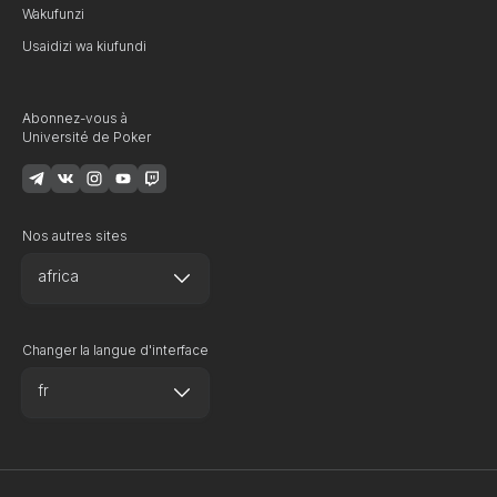
Wakufunzi
Usaidizi wa kiufundi
Abonnez-vous à
Université de Poker
Nos autres sites
africa
Changer la langue d'interface
fr