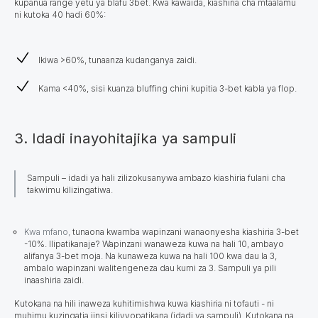
kupanua range yetu ya blafu 3bet. Kwa kawaida, kiashiria cha mtaalamu
ni kutoka 40 hadi 60%:
Ikiwa >60%, tunaanza kudanganya zaidi.
Kama <40%, sisi kuanza bluffing chini kupitia 3-bet kabla ya flop.
3. Idadi inayohitajika ya sampuli
Sampuli
– idadi ya hali zilizokusanywa ambazo kiashiria fulani cha
takwimu kilizingatiwa.
Kwa mfano,
tunaona kwamba wapinzani wanaonyesha kiashiria 3-bet
-10%. Ilipatikanaje? Wapinzani wanaweza kuwa na hali 10, ambayo
alifanya 3-bet moja. Na kunaweza kuwa na hali 100 kwa dau la 3,
ambalo wapinzani walitengeneza dau kumi za 3. Sampuli ya pili
inaashiria zaidi.
Kutokana na hili inaweza kuhitimishwa kuwa kiashiria ni tofauti - ni
muhimu kuzingatia jinsi kilivyopatikana (idadi ya sampuli). Kutokana na