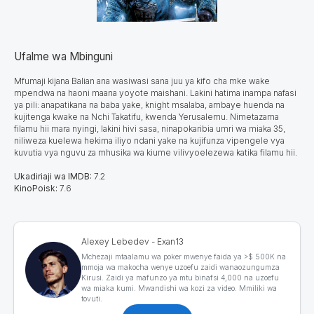
Ufalme wa Mbinguni
Mfumaji kijana Balian ana wasiwasi sana juu ya kifo cha mke wake
mpendwa na haoni maana yoyote maishani. Lakini hatima inampa nafasi
ya pili: anapatikana na baba yake, knight msalaba, ambaye huenda na
kujitenga kwake na Nchi Takatifu, kwenda Yerusalemu. Nimetazama
filamu hii mara nyingi, lakini hivi sasa, ninapokaribia umri wa miaka 35,
niliweza kuelewa hekima iliyo ndani yake na kujifunza vipengele vya
kuvutia vya nguvu za mhusika wa kiume vilivyoelezewa katika filamu hii.
Ukadiriaji wa IMDB:
7.2
KinoPoisk:
7.6
Alexey Lebedev - Exan13
Mchezaji mtaalamu wa poker mwenye faida ya >$ 500K na
mmoja wa makocha wenye uzoefu zaidi wanaozungumza
Kirusi. Zaidi ya mafunzo ya mtu binafsi 4,000 na uzoefu
wa miaka kumi. Mwandishi wa kozi za video. Mmiliki wa
tovuti.