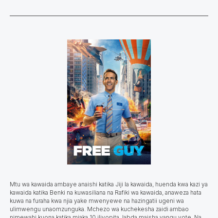
Mtu wa kawaida ambaye anaishi katika Jiji la kawaida, huenda kwa kazi ya
kawaida katika Benki na kuwasiliana na Rafiki wa kawaida, anaweza hata
kuwa na furaha kwa njia yake mwenyewe na hazingatii ugeni wa
ulimwengu unaomzunguka. Mchezo wa kuchekesha zaidi ambao
nimewahi kuona katika miaka 10 iliyopita, labda maisha yangu yote. Na