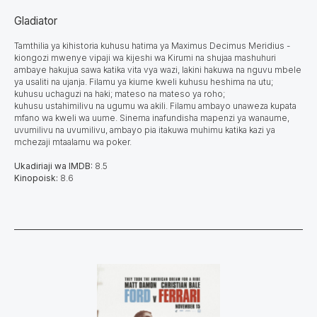
Gladiator
Tamthilia ya kihistoria kuhusu hatima ya Maximus Decimus Meridius -
kiongozi mwenye vipaji wa kijeshi wa Kirumi na shujaa mashuhuri
ambaye hakujua sawa katika vita vya wazi, lakini hakuwa na nguvu mbele
ya usaliti na ujanja. Filamu ya kiume kweli kuhusu heshima na utu;
kuhusu uchaguzi na haki; mateso na mateso ya roho;
kuhusu ustahimilivu na ugumu wa akili. Filamu ambayo unaweza kupata
mfano wa kweli wa uume. Sinema inafundisha mapenzi ya wanaume,
uvumilivu na uvumilivu, ambayo pia itakuwa muhimu katika kazi ya
mchezaji mtaalamu wa poker.
Ukadiriaji wa IMDB:
8.5
Kinopoisk:
8.6