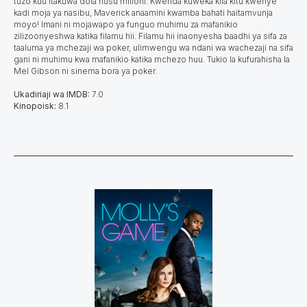
tuzo kuu itakuwa dola nusu milioni. Kwenda kuweka kila kitu kwenye
kadi moja ya nasibu, Maverick anaamini kwamba bahati haitamvunja
moyo! Imani ni mojawapo ya funguo muhimu za mafanikio
zilizoonyeshwa katika filamu hii. Filamu hii inaonyesha baadhi ya sifa za
taaluma ya mchezaji wa poker, ulimwengu wa ndani wa wachezaji na sifa
gani ni muhimu kwa mafanikio katika mchezo huu. Tukio la kufurahisha la
Mel Gibson ni sinema bora ya poker.
Ukadiriaji wa IMDB:
7.0
Kinopoisk:
8.1