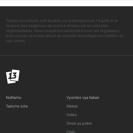
Toutes nos actions sont basées sur la transparence, l'équité et le
respect des exigences de licence émises par les autorités
réglementaires. Nous coopérons activement avec les régulateurs
pour assurer un niveau élevé de sécurité et protéger les intérêts de
nos clients.
Nidhamu
Vyombo vya habari
Taaluma zote
Makala
Video
Shule ya poker
Chati