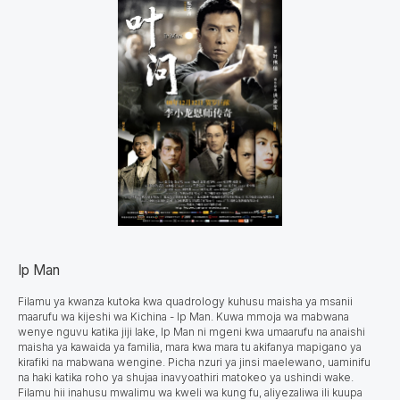
Ip Man
Filamu ya kwanza kutoka kwa quadrology kuhusu maisha ya msanii
maarufu wa kijeshi wa Kichina - Ip Man. Kuwa mmoja wa mabwana
wenye nguvu katika jiji lake, Ip Man ni mgeni kwa umaarufu na anaishi
maisha ya kawaida ya familia, mara kwa mara tu akifanya mapigano ya
kirafiki na mabwana wengine. Picha nzuri ya jinsi maelewano, uaminifu
na haki katika roho ya shujaa inavyoathiri matokeo ya ushindi wake.
Filamu hii inahusu mwalimu wa kweli wa kung fu, aliyezaliwa ili kuupa