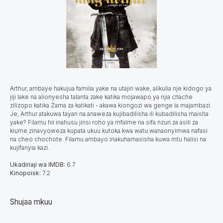
Arthur, ambaye hakujua familia yake na utajiri wake, alikulia nje kidogo ya
jiji lake na alionyesha talanta zake katika mojawapo ya njia chache
zilizopo katika Zama za katikati - akawa kiongozi wa genge la majambazi.
Je, Arthur atakuwa tayari na anaweza kujibadilisha ili kubadilisha maisha
yake? Filamu hii inahusu jinsi roho ya mfalme na sifa nzuri za asili za
kiume zinavyoweza kupata ukuu kutoka kwa watu wanaonyimwa nafasi
na cheo chochote. Filamu ambayo inakuhamasisha kuwa mtu halisi na
kujifanyia kazi.
Ukadiriaji wa IMDB:
6.7
Kinopoisk:
7.2
Shujaa mkuu