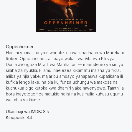
Oppenheimer
Hadithi ya maisha ya mwanafizikia wa kinadharia wa Marekani
Robert Oppenheimer, ambaye wakati wa Vita vya Pili vya
Dunia aliongoza Mradi wa Manhattan — maendeleo ya siri ya
silaha za nyuklia. Filamu inaelezea kikamilifu maisha ya fikra,
miiba ya njia yake, majaribu ambayo yanapaswa kupatikana ili
kufikia lengo lake, na pia kujifunza uchungu wa makosa na
kuchukua pigo kutoka kwa dhamiri yake mwenyewe. Tamthilia
bora inayotegemea matukio halisi na kusimulia kuhusu ugumu
wa tabia ya kiume.
Ukadiriaji wa IMDB:
8.5
Kinopoisk:
8.4