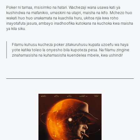
Poker
ni tamaa, msisimko na hatari. Wachezaji wana usawa kati ya
kushindwa na mafanikio, umaskini na utajiri, maisha na kifo. Mchezo huo
wakati huo huo unakamata na kuachilia huru, ukitoa njia kwa roho
inayotafuta jasura, ambayo inadhoofika kutokana na kuchoka kwa maisha
ya kila siku.
Filamu kuhusu kucheza poker zitakuruhusu kupata uzoefu wa haya
yote katika toleo la onyesho bila kupoteza pesa. Na filamu zingine
zinahamasisha na kuhamasisha kuendelea mbele, kwa ushindi!