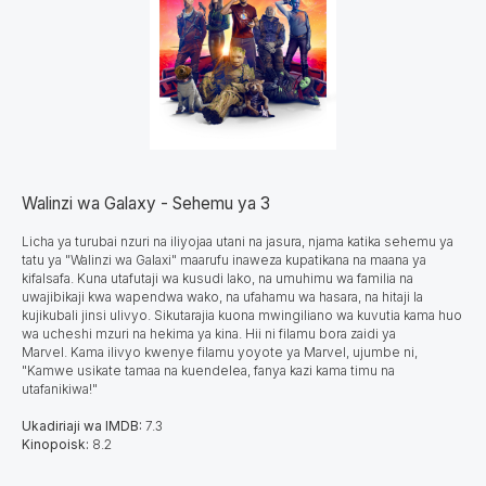
Walinzi wa Galaxy - Sehemu ya 3
Licha ya turubai nzuri na iliyojaa utani na jasura, njama katika sehemu ya
tatu ya "Walinzi wa Galaxi" maarufu inaweza kupatikana na maana ya
kifalsafa.
Kuna utafutaji wa kusudi lako, na umuhimu wa familia na
uwajibikaji kwa wapendwa wako, na ufahamu wa hasara, na hitaji la
kujikubali jinsi ulivyo. Sikutarajia kuona mwingiliano wa kuvutia kama huo
wa ucheshi mzuri na hekima ya kina. Hii ni filamu bora zaidi ya
Marvel. Kama ilivyo kwenye filamu yoyote ya Marvel, ujumbe ni,
"Kamwe usikate tamaa na kuendelea, fanya kazi kama timu na
utafanikiwa!"
Ukadiriaji wa IMDB:
7.3
Kinopoisk:
8.2