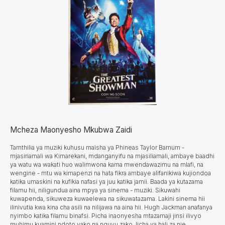
Mcheza Maonyesho Mkubwa Zaidi
Tamthilia ya muziki kuhusu maisha ya Phineas Taylor Barnum -
mjasiriamali wa Kimarekani, mdanganyifu na mjasiliamali, ambaye baadhi
ya watu wa wakati huo walimwona kama mwendawazimu na mlafi, na
wengine - mtu wa kimapenzi na hata fikra ambaye alifanikiwa kujiondoa
katika umaskini na kufikia nafasi ya juu katika jamii. Baada ya kutazama
filamu hii, niligundua aina mpya ya sinema - muziki. Sikuwahi
kuwapenda, sikuweza kuwaelewa na sikuwatazama. Lakini sinema hii
ilinivutia kwa kina cha asili na nilijawa na aina hii. Hugh Jackman anafanya
nyimbo katika filamu binafsi. Picha inaonyesha mtazamaji jinsi ilivyo
muhimu kuamini ndoto yako na nguvu zako, licha ya hali za nje.