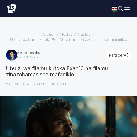
Accueil
Médias
Articles
Uteuzi wa filamu kutoka Exan13 na filamu zinazohamasisha mafanikio
Aleksei Lebedev
Partager
Exan13
Coach
Uteuzi wa filamu kutoka Exan13 na filamu
zinazohamasisha mafanikio
5.8K vues
24.11.23
17
min de lecture