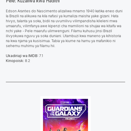
Pele: Kuzaliwa kwa Hadithi
Edson Arantes do Nascimento alizaliwa mnamo 1940 katika eneo duni
la Brazili na alikuwa na kila nafasi ya kumaliza maisha yake gizani. Hata
hivyo, talanta ya soka, bidii na uvumilivu vilimpandisha kileleni mwa
umaarufu, vilimfanya awe kipenzi cha mamilioni na shujaa wa kitaifa wa
nchi yake - Pele maarufu ulimwenguni. Filamu kuhusu jinsi Brazil
ilivyokuwa nguvu ya soka duniani. Utambuzi kwa maneno ya kihistoria
na kwa njama ya kusisimua. Tabia ya kiume na hamu ya mafanikio ni
sehemu muhimu ya filamu hii.
Ukadiriaji wa IMDB:
7.1
Kinopoisk:
8.2