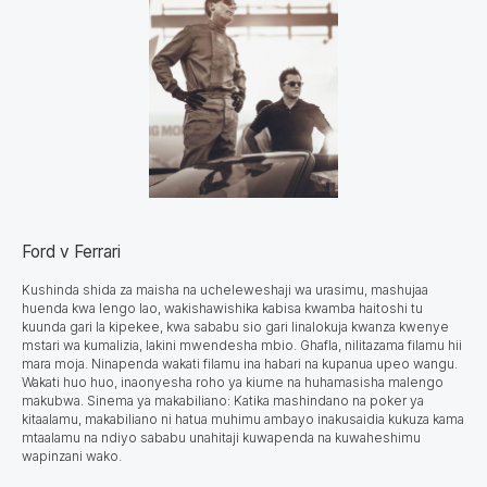
Ford v Ferrari
Kushinda shida za maisha na ucheleweshaji wa urasimu, mashujaa
huenda kwa lengo lao, wakishawishika kabisa kwamba haitoshi tu
kuunda gari la kipekee, kwa sababu sio gari linalokuja kwanza kwenye
mstari wa kumalizia, lakini mwendesha mbio. Ghafla, nilitazama filamu hii
mara moja. Ninapenda wakati filamu ina habari na kupanua upeo wangu.
Wakati huo huo, inaonyesha roho ya kiume na huhamasisha malengo
makubwa. Sinema ya makabiliano: Katika mashindano na poker ya
kitaalamu, makabiliano ni hatua muhimu ambayo inakusaidia kukuza kama
mtaalamu na ndiyo sababu unahitaji kuwapenda na kuwaheshimu
wapinzani wako.