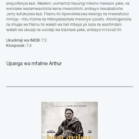
anayoifanyia kazi. Walakini, usimamizi hauungi mkono mawazo yake, na
wenzake wanamwasilisha kama mwanzilishi, ambayo inasababisha
Jerry kufukuzwa kazi. Filamu hii ilipendekezwa kwangu na mwanafunzi
mmoja - mtu mzima na mfanyabiashara mwenye uzoefu. Alinilinganisha
na shujaa wa filamu hii wakati wa hali mbaya ya sasa na washindani
wakati wa ukuzaji na uundaji wa biashara yake, ambayo ni tovuti hii.
Ukadiriaji wa IMDB:
7.3
Kinopoisk:
7.4
Upanga wa mfalme Arthur