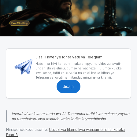
Jisajili kwenye idhaa yetu ya Telegram!
Habari za hivi karibuni, makala mpya na video za tovuti-
unganishi ya elimu, gumzo na wachezaji, ujumbe kutoka
kwa kocha, tafiti za kuvutia na zaidi katika idhaa ya
Telegram ya tovuti na mitandao mingine ya kijamii.
Jisajili
Imetafsiriwa kwa msaada wa AI. Tunaomba radhi kwa makosa yoyote
na tutashukuru kwa msaada wako katika kuyasahihisha.
Ninapendekeza usome:
Uteuzi wa filamu kwa wanaume halisi kutoka
Exan13
.