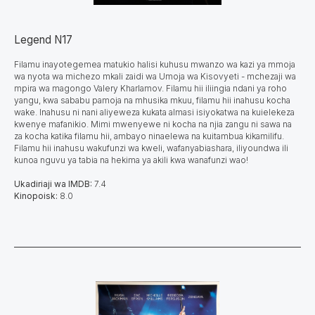
Legend N17
Filamu inayotegemea matukio halisi kuhusu mwanzo wa kazi ya mmoja
wa nyota wa michezo mkali zaidi wa Umoja wa Kisovyeti - mchezaji wa
mpira wa magongo Valery Kharlamov. Filamu hii iliingia ndani ya roho
yangu, kwa sababu pamoja na mhusika mkuu, filamu hii inahusu kocha
wake. Inahusu ni nani aliyeweza kukata almasi isiyokatwa na kuielekeza
kwenye mafanikio. Mimi mwenyewe ni kocha na njia zangu ni sawa na
za kocha katika filamu hii, ambayo ninaelewa na kuitambua kikamilifu.
Filamu hii inahusu wakufunzi wa kweli, wafanyabiashara, iliyoundwa ili
kunoa nguvu ya tabia na hekima ya akili kwa wanafunzi wao!
Ukadiriaji wa IMDB:
7.4
Kinopoisk:
8.0