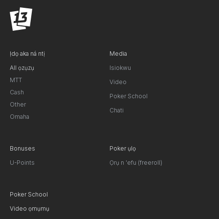
Ịdọ aka ná ntị
Media
All ọzụzụ
Isiokwu
MTT
Video
Cash
Poker School
Other
Chati
Omaha
Bonuses
Poker ụlọ
U-Points
Ọrụ n 'efu (freeroll)
Poker School
Video ọmụmụ