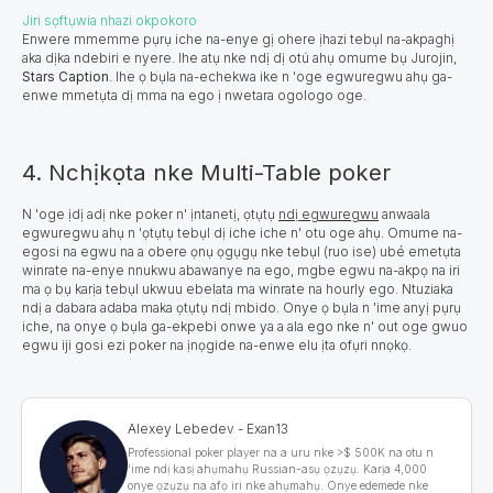
Jiri sọftụwia nhazi okpokoro
Enwere mmemme pụrụ iche na-enye gị ohere ịhazi tebụl na-akpaghị
aka dịka ndebiri e nyere. Ihe atụ nke ndị dị otú ahụ omume bụ Jurojin,
Stars Caption
. Ihe ọ bụla na-echekwa ike n 'oge egwuregwu ahụ ga-
enwe mmetụta dị mma na ego ị nwetara ogologo oge.
4. Nchịkọta nke Multi-Table poker
N 'oge ịdị adị nke poker n' ịntanetị, ọtụtụ
ndị egwuregwu
anwaala
egwuregwu ahụ n 'ọtụtụ tebụl dị iche iche n' otu oge ahụ. Omume na-
egosi na egwu na a obere ọnụ ọgụgụ nke tebụl (ruo ise) ubé emetụta
winrate na-enye nnukwu abawanye na ego, mgbe egwu na-akpọ na iri
ma ọ bụ karịa tebụl ukwuu ebelata ma winrate na hourly ego. Ntuziaka
ndị a dabara adaba maka ọtụtụ ndị mbido. Onye ọ bụla n 'ime anyị pụrụ
iche, na onye ọ bụla ga-ekpebi onwe ya a ala ego nke n' out oge gwuo
egwu iji gosi ezi poker na ịnọgide na-enwe elu ịta ofụri nnọkọ.
Alexey Lebedev - Exan13
Professional poker player na a uru nke >$ 500K na otu n
'ime ndị kasị ahụmahụ Russian-asụ ọzụzụ. Karịa 4,000
onye ọzụzụ na afọ iri nke ahụmahụ. Onye edemede nke