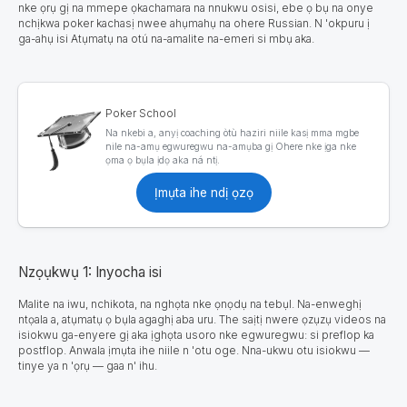
nke ọrụ gị na mmepe ọkachamara na nnukwu osisi, ebe ọ bụ na onye
nchịkwa poker kachasị nwee ahụmahụ na ohere Russian. N 'okpuru ị
ga-ahụ isi Atụmatụ na otú na-amalite na-emeri si mbụ aka.
Poker School
Na nkebi a, anyị coaching òtù haziri niile kasị mma mgbe
nile na-amụ egwuregwu na-amụba gị Ohere nke ịga nke
ọma ọ bụla ịdọ aka ná ntị.
Ịmụta ihe ndị ọzọ
Nzọụkwụ 1: Inyocha isi
Malite na iwu, nchikota, na nghọta nke ọnọdụ na tebụl. Na-enweghị
ntọala a, atụmatụ ọ bụla agaghị aba uru. The saịtị nwere ọzụzụ videos na
isiokwu ga-enyere gị aka ịghọta usoro nke egwuregwu: si preflop ka
postflop. Anwala ịmụta ihe niile n 'otu oge. Nna-ukwu otu isiokwu —
tinye ya n 'ọrụ — gaa n' ihu.