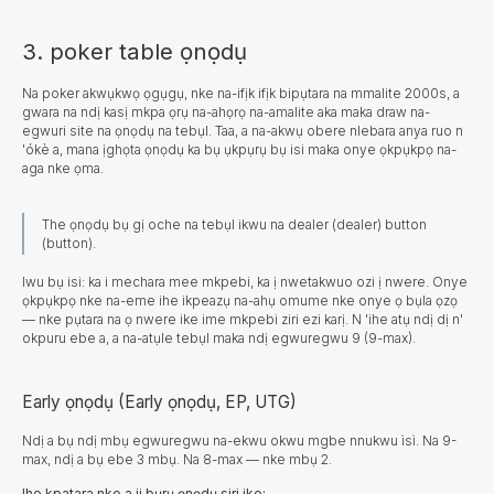
3. poker table ọnọdụ
Na poker akwụkwọ ọgụgụ, nke na-ifịk ifịk bipụtara na mmalite 2000s, a
gwara na ndị kasị mkpa ọrụ na-ahọrọ na-amalite aka maka draw na-
egwuri site na ọnọdụ na tebụl. Taa, a na-akwụ obere nlebara anya ruo n
'ókè a, mana ịghọta ọnọdụ ka bụ ụkpụrụ bụ isi maka onye ọkpụkpọ na-
aga nke ọma.
The ọnọdụ bụ gị oche na tebụl ikwu na dealer (dealer) button
(button).
Iwu bụ isi: ka i mechara mee mkpebi, ka ị nwetakwuo ozi ị nwere. Onye
ọkpụkpọ nke na-eme ihe ikpeazụ na-ahụ omume nke onye ọ bụla ọzọ
— nke pụtara na ọ nwere ike ime mkpebi ziri ezi karị. N 'ihe atụ ndị dị n'
okpuru ebe a, a na-atụle tebụl maka ndị egwuregwu 9 (9-max).
Early ọnọdụ (Early ọnọdụ, EP, UTG)
Ndị a bụ ndị mbụ egwuregwu na-ekwu okwu mgbe nnukwu ìsì. Na 9-
max, ndị a bụ ebe 3 mbụ. Na 8-max — nke mbụ 2.
Ihe kpatara nke a ji bụrụ ọnọdụ siri ike: