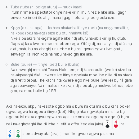
Tụba (tụba (n 'ogige atụrụ) — muck kaadị
Ị turn n 'ime a spectator onye na-ekiri n' ihu N 'ezie nke aka. Ị gaghị
enwe ike imeri ite ahụ, mana ị gaghị efunahụ ibe ọ bụla ọzọ.
Kpọọ (oku na-aga) — ka hara nhatanha itinye (bet) (na nnọọ mmalite,
na kpọọ (oku na-aga) size bụ otu nnukwu ìsì)
Nke a bụ akara na-agafe agafe nke ndị ọhụrụ na-abịakarị iji hụ ọtụtụ
flops dị ka o kwere mee na obere ego. Otú ọ dị, na a anya, dị otú ahụ
a atụmatụ bụ na-abaghị uru, ebe ọ bụ na ị gwuo egwu kwa ọtụtụ
enweghị isi Nchikota na mbụ na-adịghị ike aka.
Bulie
(bulie) — itinye (bet) bulie (bulie)
Na enweghị mmachi Texas Hold 'em, ndị kacha bulie (welie) size bụ
na-akparaghị ókè. Ị nwere ike itinye opekata mpe ibe niile dị na stack
dị n 'etiti tebụl. The kacha nta kwere ego nke bulie (welie) bụ hà gara
aga abawanye. Ná mmalite nke aka, ndị a bụ abụọ nnukwu blinds, ebe
ọ bụ na mbụ bulie bụ 1 BB.
Aka na-akpụ akpụ na-esote ogbo ma ọ bụrụ na otu ma ọ bụ karịa poker
egwuregwu hà ugbu a itinye (bet).
Nhọrọ nke ngwakọta mmalite
bụ
oge bụ isi maka egwuregwu na-aga nke ọma na ogologo oge. Ọ bụrụ
na ị na-aghọtaghị ihe dị iche n 'etiti a offsuited aka (aka)
na
a broadway aka (aka), ị meri ike gwuo egwu plus ma.