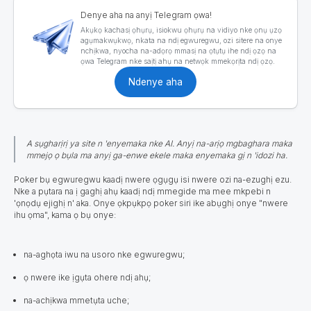
Denye aha na anyị Telegram ọwa!
Akụkọ kachasị ọhụrụ, isiokwu ọhụrụ na vidiyo nke ọnụ ụzọ
agụmakwụkwọ, nkata na ndị egwuregwu, ozi sitere na onye
nchịkwa, nyocha na-adọrọ mmasị na ọtụtụ ihe ndị ọzọ na
ọwa Telegram nke saịtị ahụ na netwọk mmekọrịta ndị ọzọ.
Ndenye aha
A sụgharịrị ya site n 'enyemaka nke AI. Anyị na-arịọ mgbaghara maka
mmejọ ọ bụla ma anyị ga-enwe ekele maka enyemaka gị n 'idozi ha.
Poker bụ egwuregwu kaadị nwere ọgụgụ isi nwere ozi na-ezughị ezu.
Nke a pụtara na ị gaghị ahụ kaadị ndị mmegide ma mee mkpebi n
'ọnọdụ ejighị n' aka. Onye ọkpụkpọ poker siri ike abụghị onye "nwere
ihu ọma", kama ọ bụ onye:
na-aghọta iwu na usoro nke egwuregwu;
ọ nwere ike ịgụta ohere ndị ahụ;
na-achịkwa mmetụta uche;