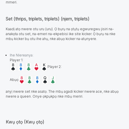
mmeri.
Set (thrips, triplets, triplets) (njem, triplets)
Kaadị atọ nwere otu uru (uru). Ọ bụrụ na ọtụtụ egwuregwu jisiri na-
anakọta otu set, na-emeri na-ekpebisi ike site kicker.
Ọ bụrụ na nke
mbụ kicker bụ otu ihe ahụ,
nke abụọ kicker na-atụnyere.
Ihe Nlereanya:
Player 1:
Player 2:
Abụọ
anyị nwere set nke asatọ. The mbụ agadi kicker nwere ace, nke abụọ
nwere a queen. Onye ọkpụkpọ nke mbụ meriri.
Kwụ ọtọ (Kwụ ọtọ)