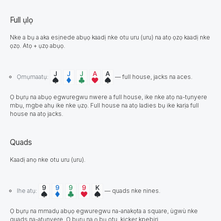
Full ụlọ
Nke a bụ a aka esịnede abụọ kaadị nke otu uru (uru) na atọ ọzọ kaadị nke
ọzọ. Atọ + ụzọ abụọ.
Ọmụmaatụ:
— full house, jacks na aces.
Ọ bụrụ na abụọ egwuregwu nwere a full house, ike nke atọ na-tụnyere
mbụ, mgbe ahụ ike nke ụzọ.
Full house na atọ ladies bụ ike karịa full
house na atọ jacks.
Quads
Kaadị anọ nke otu uru (uru).
Ihe atụ:
— quads nke nines.
Ọ bụrụ na mmadụ abụọ egwuregwu na-anakọta a square, ùgwù nke
quads na-atụnyere. Ọ bụrụ na ọ bụ otu, kicker kpebiri.