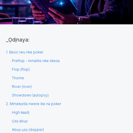
_Ọdịnaya:
1. Basic iwu nke poker
Preflop - mmalite nke nkesa
Flop (flop)
Thorne
River (river)
Showdown (autopsy)
2. Mmekọrịta nwere ike na poker
High kaadị
Ụzọ abụọ
Abụọ ụzọ (dopper)