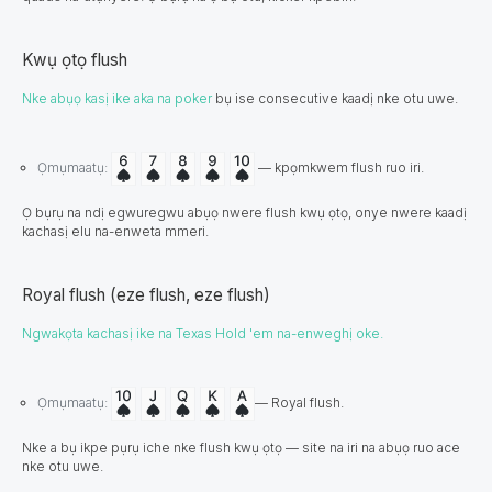
Kwụ ọtọ flush
Nke abụọ kasị ike aka na poker
bụ ise consecutive kaadị nke otu uwe.
Ọmụmaatụ:
— kpọmkwem flush ruo iri.
Ọ bụrụ na ndị egwuregwu abụọ nwere flush kwụ ọtọ, onye nwere kaadị
kachasị elu na-enweta mmeri.
Royal flush (eze flush, eze flush)
Ngwakọta kachasị ike na Texas Hold 'em na-enweghị oke.
Ọmụmaatụ:
— Royal flush.
Nke a bụ ikpe pụrụ iche nke flush kwụ ọtọ — site na iri na abụọ ruo ace
nke otu uwe.