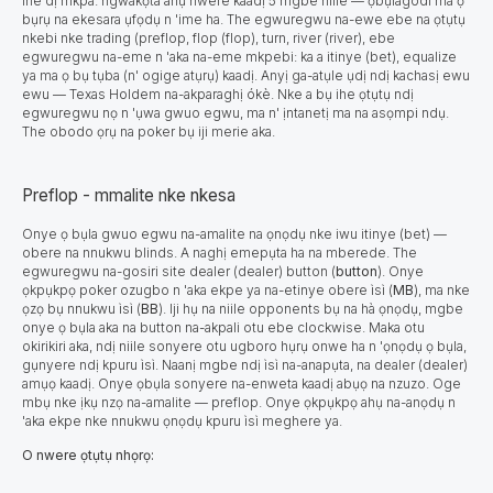
Ihe dị mkpa: ngwakọta ahụ nwere kaadị 5 mgbe niile — ọbụlagodi ma ọ
bụrụ na ekesara ụfọdụ n 'ime ha. The egwuregwu na-ewe ebe na ọtụtụ
nkebi nke trading (preflop, flop (flop), turn, river (river), ebe
egwuregwu na-eme n 'aka na-eme mkpebi: ka a itinye (bet), equalize
ya ma ọ bụ tụba (n' ogige atụrụ) kaadị. Anyị ga-atụle ụdị ndị kachasị ewu
ewu — Texas Holdem na-akparaghị ókè. Nke a bụ ihe ọtụtụ ndị
egwuregwu nọ n 'ụwa gwuo egwu, ma n' ịntanetị ma na asọmpi ndụ.
The obodo ọrụ na poker
bụ iji merie aka.
Preflop - mmalite nke nkesa
Onye ọ bụla gwuo egwu na-amalite na ọnọdụ nke iwu itinye (bet) —
obere na nnukwu blinds. A naghị emepụta ha na mberede. The
egwuregwu na-gosiri site dealer (dealer) button (
button
). Onye
ọkpụkpọ poker ozugbo n 'aka ekpe ya na-etinye obere ìsì (
MB
), ma nke
ọzọ bụ nnukwu ìsì (
BB
). Iji hụ na niile оpponents bụ na hà ọnọdụ, mgbe
onye ọ bụla aka na button na-akpali otu ebe clockwise. Maka otu
okirikiri aka, ndị niile sonyere otu ugboro hụrụ onwe ha n 'ọnọdụ ọ bụla,
gụnyere ndị kpuru ìsì. Naanị mgbe ndị ìsì na-anapụta, na dealer (dealer)
amụọ kaadị. Onye ọbụla sonyere na-enweta kaadị abụọ na nzuzo. Oge
mbụ nke ịkụ nzọ na-amalite — preflop. Onye ọkpụkpọ ahụ na-anọdụ n
'aka ekpe nke nnukwu ọnọdụ kpuru ìsì meghere ya.
O nwere ọtụtụ nhọrọ: