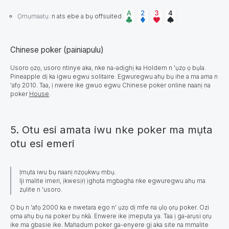
Ọmụmaatụ:
n ats
ebe a bụ offsuited
Chinese poker (painiapulu)
Usoro ọzọ, usoro ntinye aka, nke na-adịghị ka Holdem n 'ụzọ ọ bụla.
Pineapple dị ka igwu egwu solitaire. Egwuregwu ahụ bụ ihe a ma ama n
'afọ 2010. Taa, ị nwere ike gwuo egwu Chinese poker online naanị na
poker
House
.
5. Otu esi amata iwu nke poker ma mụta
otu esi emeri
Ịmụta iwu bụ naanị nzọụkwụ mbụ.
Iji malite imeri, ịkwesịrị ịghọta mgbagha nke egwuregwu ahụ ma
zụlite n 'usoro.
Ọ bụ n 'afọ 2000 ka e nwetara ego n' ụzọ dị mfe na ụlọ ọrụ poker.
Ozi
ọma ahụ bụ na poker bụ nkà. Enwere ike ịmepụta ya.
Taa ị ga-arụsi ọrụ
ike ma gbasie ike. Mahadum poker ga-enyere gị aka site na mmalite