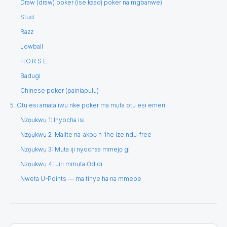
Draw (draw) poker (ise kaadị poker na mgbanwe)
Stud
Razz
Lowball
H.O.R.S.E.
Badugi
Chinese poker (painiapulu)
5. Otu esi amata iwu nke poker ma mụta otu esi emeri
Nzọụkwụ 1: Inyocha isi
Nzọụkwụ 2: Malite na-akpọ n 'ihe ize ndụ-free
Nzọụkwụ 3: Mụta iji nyochaa mmejọ gị
Nzọụkwụ 4: Jiri mmụta Ọdịdị
Nweta U-Points — ma tinye ha na mmepe