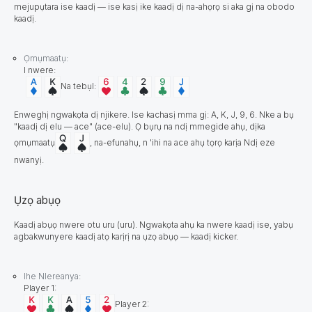
mejupụtara ise kaadị — ise kasị ike kaadị dị na-ahọrọ si aka gị na obodo
kaadị.
Ọmụmaatụ:
I nwere:
Na tebụl:
Enweghị ngwakọta dị njikere. Ise kachasị mma gị: A, K, J, 9, 6. Nke a bụ
"kaadị dị elu — ace" (ace-elu). Ọ bụrụ na ndị mmegide ahụ, dịka
ọmụmaatụ
, na-efunahụ, n 'ihi na ace ahụ tọrọ karịa Ndị eze
nwanyị.
Ụzọ abụọ
Kaadị abụọ nwere otu uru (uru). Ngwakọta ahụ ka nwere kaadị ise, yabụ
agbakwunyere kaadị atọ karịrị na ụzọ abụọ — kaadị kicker.
Ihe Nlereanya:
Player 1:
Player 2: