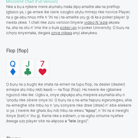
Microlimit Chart (Full Version)
Nke a bụ a njikere mere atụmatụ maka ịkpọ amalite aka na preflop.
Ịgbaso ya, ị ga-enwe ike izere ozugbo ọtụtụ mmejọ nke novice Player,
na ọ ga-abụ nnọọ mfe n 'ihi na ị na-amalite ọrụ gị dị ka a poker player. Iji
nweta ọkwa 1 chati nke zuru version tinyere
video N 'ezie
akọwa
ha, aha na otu n' ime ihe ọ bụla
poker ụlọ
si poker University. Ọ bụrụ na
ịchọrọ enyemaka, degara
onye njikwa
anyị akwụkwọ.
Flop (flop)
Ọ bụrụ na ọ bụghị ike ịmata na-emeri na tupu flop, na dealer (dealer)
emepe atọ mbụ nkịtị kaadị — na flop (flop). Ha nwere ike ịgbanwe
nguzozi nke ike. Ugbu a, onye ọkpụkpọ ahụ mepere azụmahịa ahụ n
'ọnọdụ nke obere onye ìsì. Ọ bụrụ na ọ na-ama hapụrụ egwuregwu, ahia
na-emeghe site mbụ nọ n 'ọrụ sonyere nke draw (draw) n' ebe elekere
si ya. Ị nwere ike ghara ịbụ ndị mbụ na-ekwu "
kpọọ
", n 'ihi na e nweghị
itinye (bet) n' ihu gị. Kama nke a edinam, ọ na-aghọ omume nyefee
ịkwaga ọzọ player site na-akpọsa
a “lele
(ego)”.