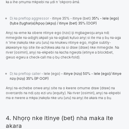
ka a ihe ọmụma mkpebi na ụdi n 'okporo ámá.
Dị ka preflop aggressor -
itinye 35% - itinye (bet)
35% - lele (ego)
(tụba (tụgharịa)/kpọọ (akpọ) / itinye (bet) 35% (OOP)
Anyị na-eme ka obere ntinye ego (nzo) iji mgbagwoju anya ndị
mmegide na-adịghị akpali ya na-agbalị kụtuo anyị si ite ma ọ bụ na-aga
n 'ime ịnakọta nke uru (uru) na nnukwu ntinye ego, mgbe subtly-
akawanye njọ site ite-achịkwa aka na si draw (draw) nke mmegide. Na
river (osimiri), anyị na-ekpebi na kacha ngwọta (etinye a blockbet,
gwuo egwu a check-call ma ọ bụ check-fold).
Dị ka preflop caller
- lele (ego)
- itinye (nzọ) 50% - lele (ego)/ itinye
nzọ (nzọ) 35% (IP OOP)
Anyị na-echebe onwe anyị site na o kwere omume draw (draw) na
overcards na ndị ọzọ ezi uru (equity). Na river (osimiri), anyị na-ekpebi
ma e nwere a mkpa ịnakọta nke uru (uru) na anyị ite akara ma ọ bụ.
4. Nhọrọ nke itinye (bet) nha maka ite
akara