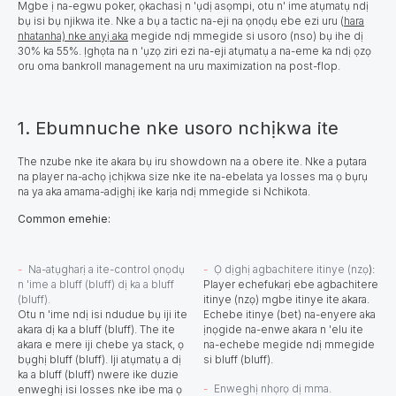
Mgbe ị na-egwu poker, ọkachasị n 'ụdị asọmpi, otu n' ime atụmatụ ndị
bụ isi bụ njikwa ite. Nke a bụ a tactic na-eji na ọnọdụ ebe ezi uru (
hara
nhatanha) nke anyị aka
megide ndị mmegide si usoro (nso) bụ ihe dị
30% ka 55%. Ịghọta na n 'ụzọ ziri ezi na-eji atụmatụ a na-eme ka ndị ọzọ
oru oma bankroll management na uru maximization na post-flop.
1. Ebumnuche nke usoro nchịkwa ite
The nzube nke ite akara bụ iru showdown na a obere ite. Nke a pụtara
na player na-achọ ịchịkwa size nke ite na-ebelata ya losses ma ọ bụrụ
na ya aka amama-adịghị ike karịa ndị mmegide si Nchikota.
Common emehie:
Na-atụgharị a ite-control ọnọdụ
Ọ dịghị agbachitere itinye (nzọ
):
n 'ime a bluff (bluff) dị ka a bluff
Player echefukarị ebe agbachitere
(bluff).
itinye (nzọ) mgbe itinye ite akara.
Otu n 'ime ndị isi ndudue bụ iji ite
Echebe itinye (bet) na-enyere aka
akara dị ka a bluff (bluff). The ite
ịnọgide na-enwe akara n 'elu ite
akara e mere iji chebe ya stack, ọ
na-echebe megide ndị mmegide
bụghị bluff (bluff). Iji atụmatụ a dị
si bluff (bluff).
ka a bluff (bluff) nwere ike duzie
Enweghị nhọrọ dị mma.
enweghị isi losses nke ibe ma ọ