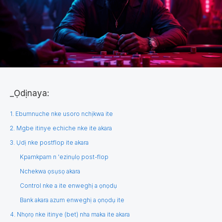
_Ọdịnaya:
1. Ebumnuche nke usoro nchịkwa ite
2. Mgbe itinye echiche nke ite akara
3. Ụdị nke postflop ite akara
Kpamkpam n 'ezinụlọ post-flop
Nchekwa ọsụsọ akara
Control nke a ite enweghị a ọnọdụ
Bank akara azum enweghị a ọnọdụ ite
4. Nhọrọ nke itinye (bet) nha maka ite akara