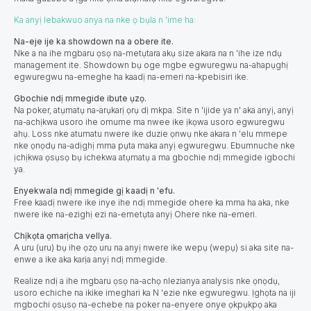
Ka anyị lebakwuo anya na nke ọ bụla n 'ime ha:
Na-eje ije ka showdown na a obere ite.
Nke a na ihe mgbaru ọsọ na-metụtara akụ size akara na n 'ihe ize ndụ
management ite. Showdown bụ oge mgbe egwuregwu na-ahapụghị
egwuregwu na-emeghe ha kaadị na-emeri na-kpebisiri ike.
Gbochie ndị mmegide ibute ụzọ.
Na poker, atụmatụ na-arụkarị ọrụ dị mkpa. Site n 'ijide ya n' aka anyị, anyị
na-achịkwa usoro ihe omume ma nwee ike ịkọwa usoro egwuregwu
ahụ. Loss nke atumatu nwere ike duzie ọnwụ nke akara n 'elu mmepe
nke ọnọdụ na-adịghị mma pụta maka anyị egwuregwu. Ebumnuche nke
ịchịkwa ọsụsọ bụ ichekwa atụmatụ a ma gbochie ndị mmegide igbochi
ya.
Enyekwala ndị mmegide gị kaadị n 'efu.
Free kaadị nwere ike inye ihe ndị mmegide ohere ka mma ha aka, nke
nwere ike na-ezighị ezi na-emetụta anyị Ohere nke na-emeri.
Chịkọta ọmarịcha vellya.
A uru (uru) bụ
ihe ọzọ uru na anyị nwere ike wepụ (wepụ) si aka site na-
enwe a ike aka karịa anyị ndị mmegide.
Realize ndị a ihe mgbaru ọsọ na-achọ nlezianya analysis nke ọnọdụ,
usoro echiche na ikike imeghari ka N 'ezie nke egwuregwu. Ịghọta na iji
mgbochi ọsụsọ na-echebe na poker na-enyere onye ọkpụkpọ aka