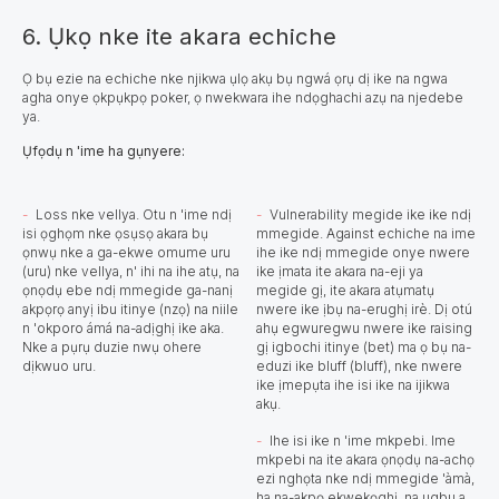
6. Ụkọ nke ite akara echiche
Ọ bụ ezie na echiche nke njikwa ụlọ akụ bụ ngwá ọrụ dị ike na ngwa
agha onye ọkpụkpọ poker, ọ nwekwara ihe ndọghachi azụ na njedebe
ya.
Ụfọdụ n 'ime ha gụnyere:
Loss nke vellya. Otu n 'ime ndị
Vulnerability megide ike ike ndị
isi ọghọm nke ọsụsọ akara bụ
mmegide. Against echiche na ime
ọnwụ nke a ga-ekwe omume uru
ihe ike ndị mmegide onye nwere
(uru) nke vellya, n' ihi na ihe atụ, na
ike ịmata ite akara na-eji ya
ọnọdụ ebe ndị mmegide ga-nanị
megide gị, ite akara atụmatụ
akpọrọ anyị ibu itinye (nzọ) na niile
nwere ike ịbụ na-erughị irè. Dị otú
n 'okporo ámá na-adịghị ike aka.
ahụ egwuregwu nwere ike raising
Nke a pụrụ duzie nwụ ohere
gị igbochi itinye (bet) ma ọ bụ na-
dịkwuo uru.
eduzi ike bluff (bluff), nke nwere
ike ịmepụta ihe isi ike na ijikwa
akụ.
Ihe isi ike n 'ime mkpebi. Ime
mkpebi na ite akara ọnọdụ na-achọ
ezi nghọta nke ndị mmegide 'àmà,
ha na-akpọ ekwekọghị, na ugbu a