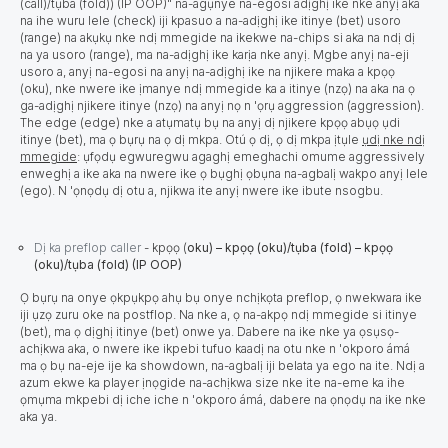
(call)/tụba (fold)) (IP OOP)" na-agụnye na-egosi adịghị ike nke anyị aka
na ihe wuru lele (check) iji kpasuo a na-adịghị ike itinye (bet) usoro
(range) na akụkụ nke ndị mmegide na ikekwe na-chips si aka na ndị dị
na ya usoro (range), ma na-adịghị ike karịa nke anyị. Mgbe anyị na-eji
usoro a, anyị na-egosi na anyị na-adịghị ike na njikere maka a kpọọ
(oku), nke nwere ike ịmanye ndị mmegide ka a itinye (nzọ) na aka na ọ
ga-adịghị njikere itinye (nzọ) na anyị nọ n 'ọrụ aggression (aggression).
The edge (edge) nke a atụmatụ bụ na anyị dị njikere kpọọ abụọ ụdi
itinye (bet), ma ọ bụrụ na ọ dị mkpa. Otú ọ dị, ọ dị mkpa ịtụle
ụdị nke ndị
mmegide
: ụfọdụ egwuregwu agaghị emeghachi omume aggressively
enweghị a ike aka na nwere ike ọ bụghị ọbụna na-agbalị wakpo anyị lele
(ego). N 'ọnọdụ dị otu a, njikwa ite anyị nwere ike ibute nsogbu.
Dị ka preflop caller
- kpọọ (
oku) – kpọọ (oku)/tụba (fold) – kpọọ
(oku)/tụba (fold) (IP OOP)
Ọ bụrụ na onye ọkpụkpọ ahụ bụ onye nchịkọta preflop, ọ nwekwara ike
iji ụzọ zuru oke na postflop. Na nke a, ọ na-akpọ ndị mmegide si itinye
(bet), ma ọ dịghị itinye (bet) onwe ya. Dabere na ike nke ya ọsụsọ-
achịkwa aka, o nwere ike ikpebi tufuo kaadị na otu nke n 'okporo ámá
ma ọ bụ na-eje ije ka showdown, na-agbalị iji belata ya ego na ite. Ndị a
azum ekwe ka player ịnọgide na-achịkwa size nke ite na-eme ka ihe
ọmụma mkpebi dị iche iche n 'okporo ámá, dabere na ọnọdụ na ike nke
aka ya.