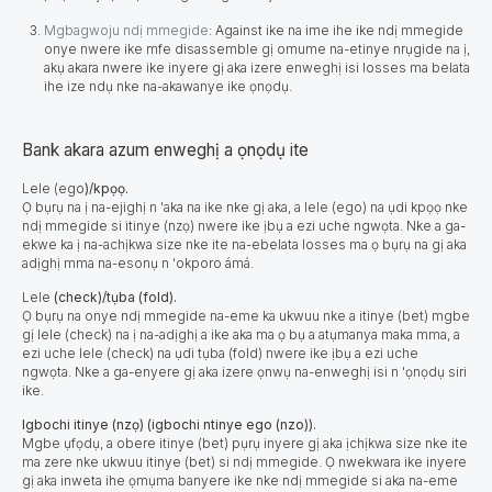
Mgbagwoju ndị mmegide
: Against ike na ime ihe ike ndị mmegide
onye nwere ike mfe disassemble gị omume na-etinye nrụgide na ị,
akụ akara nwere ike inyere gị aka izere enweghị isi losses ma belata
ihe ize ndụ nke na-akawanye ike ọnọdụ.
Bank akara azum enweghị a ọnọdụ ite
Lele (ego
)/kpọọ.
Ọ bụrụ na ị na-ejighị n 'aka na ike nke gị aka, a lele (ego) na ụdi kpọọ nke
ndị mmegide si itinye (nzọ) nwere ike ịbụ a ezi uche ngwọta. Nke a ga-
ekwe ka ị na-achịkwa size nke ite na-ebelata losses ma ọ bụrụ na gị aka
adịghị mma na-esonụ n 'okporo ámá.
Lele
(check)/tụba (fold).
Ọ bụrụ na onye ndị mmegide na-eme ka ukwuu nke a itinye (bet) mgbe
gị lele (check) na ị na-adịghị a ike aka ma ọ bụ a atụmanya maka mma, a
ezi uche lele (check) na ụdi tụba (fold) nwere ike ịbụ a ezi uche
ngwọta. Nke a ga-enyere gị aka izere ọnwụ na-enweghị isi n 'ọnọdụ siri
ike.
Igbochi itinye (nzọ) (igbochi ntinye ego (nzo)).
Mgbe ụfọdụ, a obere itinye (bet) pụrụ inyere gị aka ịchịkwa size nke ite
ma zere nke ukwuu itinye (bet) si ndị mmegide. Ọ nwekwara ike inyere
gị aka inweta ihe ọmụma banyere ike nke ndị mmegide si aka na-eme