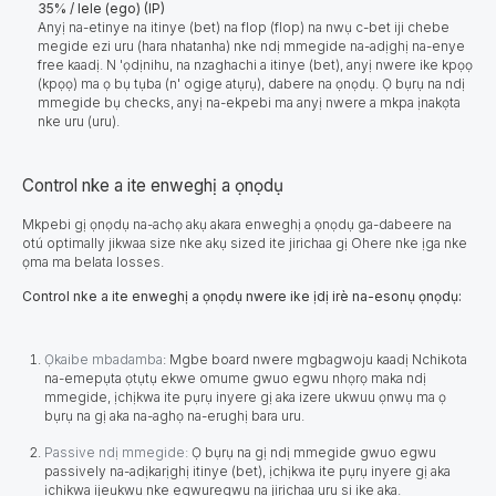
35% / lele (ego) (IP)
Anyị na-etinye na itinye (bet) na flop (flop) na nwụ c-bet iji chebe
megide ezi uru (hara nhatanha) nke ndị mmegide na-adịghị na-enye
free kaadị. N 'ọdịnihu, na nzaghachi a itinye (bet), anyị nwere ike kpọọ
(kpọọ) ma ọ bụ tụba (n' ogige atụrụ), dabere na ọnọdụ. Ọ bụrụ na ndị
mmegide bụ checks, anyị na-ekpebi ma anyị nwere a mkpa ịnakọta
nke uru (uru).
Control nke a ite enweghị a ọnọdụ
Mkpebi gị ọnọdụ na-achọ akụ akara enweghị a ọnọdụ ga-dabeere na
otú optimally jikwaa size nke akụ sized ite jirichaa gị Ohere nke ịga nke
ọma ma belata losses.
Control nke a ite enweghị a ọnọdụ nwere ike ịdị irè na-esonụ ọnọdụ:
Ọkaibe mbadamba
:
Mgbe board nwere mgbagwoju kaadị Nchikota
na-emepụta ọtụtụ ekwe omume gwuo egwu nhọrọ maka ndị
mmegide, ịchịkwa ite pụrụ inyere gị aka izere ukwuu ọnwụ ma ọ
bụrụ na gị aka na-aghọ na-erughị bara uru.
Passive ndị mmegide:
Ọ bụrụ na gị ndị mmegide gwuo egwu
passively na-adịkarịghị itinye (bet), ịchịkwa ite pụrụ inyere gị aka
ịchịkwa ijeụkwụ nke egwuregwu na jirichaa uru si ike aka.