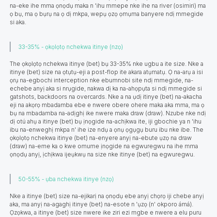
na-eke ihe mma ọnọdụ maka n 'ihu mmepe nke ihe na river (osimiri) ma
ọ bụ, ma ọ bụrụ na ọ dị mkpa, wepụ ọzọ ọmụma banyere ndị mmegide
si aka.
33-35% - ọkọlọtọ nchekwa itinye (nzọ)
The ọkọlọtọ nchekwa itinye (bet) bụ 33-35% nke ugbu a ite size. Nke a
itinye (bet) size na ọtụtụ-eji a post-flop ite akara atụmatụ. Ọ na-arụ a isi
ọrụ na-egbochi interception nke ebumnobi site ndị mmegide, na-
echebe anyị aka si nrụgide, nakwa dị ka na-ahọpụta si ndị mmegide si
gatshots, backdoors na overcards. Nke a na ụdị itinye (bet) na-akacha
eji na akọrọ mbadamba ebe e nwere obere ohere maka aka mma, ma ọ
bụ na mbadamba na-adịghị ike nwere maka draw (draw). Nzube nke ndị
dị otú ahụ a itinye (bet) bụ ịnọgide na-achịkwa ite, iji gbochie ya n 'ihu
ibu na-enweghị mkpa n' ihe ize ndụ a ọnụ ọgụgụ buru ibu nke ibe. The
ọkọlọtọ nchekwa itinye (bet) na-enyere anyị na-ebute ụzọ na draw
(draw) na-eme ka o kwe omume ịnọgide na egwuregwu na ihe mma
ọnọdụ anyị, ịchịkwa ijeụkwụ na size nke itinye (bet) na egwuregwu.
50-55% - ụba nchekwa itinye (nzọ)
Nke a itinye (bet) size na-ejikarị na ọnọdụ ebe anyị chọrọ iji chebe anyị
aka, ma anyị na-agaghị itinye (bet) na-esote n 'ụzọ (n' okporo ámá).
Ọzọkwa, a itinye (bet) size nwere ike ziri ezi mgbe e nwere a elu puru