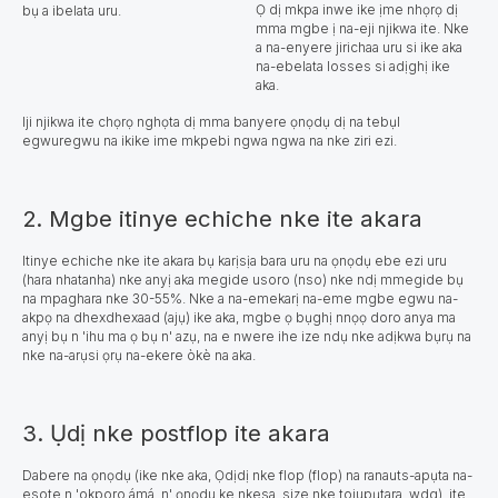
Ọ dị mkpa inwe ike ịme nhọrọ dị
bụ a ibelata uru.
mma mgbe ị na-eji njikwa ite. Nke
a na-enyere jirichaa uru si ike aka
na-ebelata losses si adịghị ike
aka.
Iji njikwa ite chọrọ nghọta dị mma banyere ọnọdụ dị na tebụl
egwuregwu na ikike ime mkpebi ngwa ngwa na nke ziri ezi.
2. Mgbe itinye echiche nke ite akara
Itinye echiche nke ite akara bụ karịsịa bara uru na ọnọdụ ebe ezi uru
(hara nhatanha) nke anyị aka megide usoro (nso) nke ndị mmegide bụ
na mpaghara nke 30-55%. Nke a na-emekarị na-eme mgbe egwu na-
akpọ na dhexdhexaad (ajụ) ike aka, mgbe ọ bụghị nnọọ doro anya ma
anyị bụ n 'ihu ma ọ bụ n' azụ, na e nwere ihe ize ndụ nke adịkwa bụrụ na
nke na-arụsi ọrụ na-ekere òkè na aka.
3. Ụdị nke postflop ite akara
Dabere na ọnọdụ (ike nke aka, Ọdịdị nke flop (flop) na ranauts-apụta na-
esote n 'okporo ámá, n' ọnọdu ke nkesa, size nke tojupụtara, wdg), ite