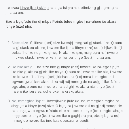
Ite akara
itinye (bet) sizing
na-arụ a isi ọrụ na optimizing gị atụmatụ na
jirichaa uru.
Ebe a bụ ụfọdụ ihe dị mkpa Points tụlee mgbe ị na-ahọrọ ite akara
itinye (nzọ) nha:
Stack size.
Gị itinye (bet) size kwesịrị imeghari gị stack size. Ọ bụrụ
na gị stack bụ obere, i nwere ike iji nta itinye (nzọ) udu ịchịkwa ite iji
belata ihe ize ndụ nke ọnwụ. N 'aka nke ọzọ, ma ọ bụrụ na ị nwere
nnukwu stack, ị nwere ike imeli ka ibu itinye (bet) jirichaa uru.
Ike nke aka gị.
The size nke gị itinye (bet) nwere ike na-egosipụta
ike nke gị aka na gị obi ike na ya. Ọ bụrụ na ị nwere a ike aka, i nwere
ike idowe a ibu itinye (bet) jirichaa uru. Ọ dị mma iji megide ndị
egwuregwu ị kara akara dị ka ndị ndị mmegide na-adịghị ike. N 'otu
oge ahụ, ọ bụrụ na ị nwere a na-adịghị ike aka, a nta itinye (bet)
nwere ike ịbụ a ezi uche oke maka akụ akara.
Ndị mmegide Type:
I kwesịkwara ịtụle ụdị ndị mmegide mgbe na-
ahọpụta a itinye (nzọ) size. Ọ bụrụ na ị nwere ozi na gị ndị mmegide
na-achọ gwuo egwu n 'ọtụtụ ebe na obere itinye (bet), mgbe ahụ, a
nnọọ obere itinye (bet) nwere ike ọ gaghị arụ ọrụ, ebe ọ bụ na ndị
mmegide nwere ike ime ka a obosara re-ebuli.