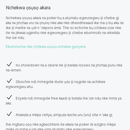
Nchekwa ọsụsọ akara
Nchekwa ọsụsọ akara na poker bụ a atụmatụ egwuregwu iji chebe gị
aka na jirichaa uru na ọnụnọ nke aka nke dhexdhexaad ike ma ọ bụ aka na
ike iji melite na ụdi n 'okporo ámá. The isi echiche bụ ịchịkwa size nke
ite na jikwaa ọganihu nke egwuregwu iji chebe ebumnobi na-ebelata
ihe ize ndụ.
Ebumnuche nke ịchịkwa ọsụsọ nchebe gụnyere:
Iru showdown na a obere ite iji belata losses na jirichaa puru nke
na-emeri.
Gbochie ndị mmegide ibute ụzọ iji nọgide na-achịkwa
egwuregwu ahụ.
Enyela ndị mmegide free kaadị iji belata ihe ize ndụ nke mma ya
aka.
Anakọta a mkpa vellya, amịpụta kacha uru (uru) site n 'aka gị.
Ihe mgbaru ọsọ nke agbachitere ite akara na poker dị ezigbo mkpa
maka guzobe a ịga nke ọma atụmatụ nke egwuregwu.