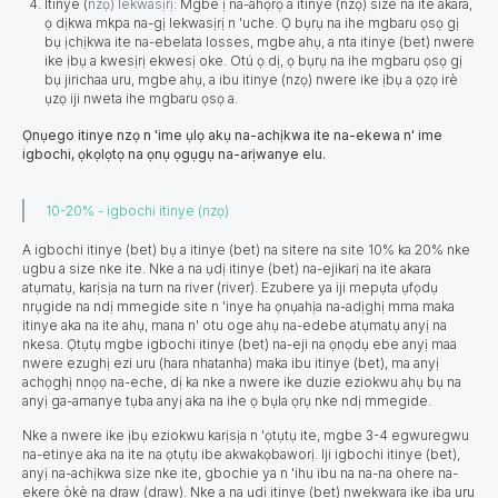
Itinye (
nzọ) lekwasịrị:
Mgbe ị na-ahọrọ a itinye (nzọ) size na ite akara,
ọ dịkwa mkpa na-gị lekwasịrị n 'uche. Ọ bụrụ na ihe mgbaru ọsọ gị
bụ ịchịkwa ite na-ebelata losses, mgbe ahụ, a nta itinye (bet) nwere
ike ịbụ a kwesịrị ekwesị oke. Otú ọ dị, ọ bụrụ na ihe mgbaru ọsọ gị
bụ jirichaa uru, mgbe ahụ, a ibu itinye (nzọ) nwere ike ịbụ a ọzọ irè
ụzọ iji nweta ihe mgbaru ọsọ a.
Ọnụego itinye nzọ n 'ime ụlọ akụ na-achịkwa ite na-ekewa n' ime
igbochi, ọkọlọtọ na ọnụ ọgụgụ na-arịwanye elu.
10-20% - igbochi itinye (nzọ)
A igbochi itinye (bet) bụ a itinye (bet) na sitere na site 10% ka 20% nke
ugbu a size nke ite. Nke a na ụdị itinye (bet) na-ejikarị na ite akara
atụmatụ, karịsịa na turn na river (river). Ezubere ya iji mepụta ụfọdụ
nrụgide na ndị mmegide site n 'inye ha ọnụahịa na-adịghị mma maka
itinye aka na ite ahụ, mana n' otu oge ahụ na-edebe atụmatụ anyị na
nkesa. Ọtụtụ mgbe igbochi itinye (bet) na-eji na ọnọdụ ebe anyị maa
nwere ezughị ezi uru (hara nhatanha) maka ibu itinye (bet), ma anyị
achọghị nnọọ na-eche, dị ka nke a nwere ike duzie eziokwu ahụ bụ na
anyị ga-amanye tụba anyị aka na ihe ọ bụla ọrụ nke ndị mmegide.
Nke a nwere ike ịbụ eziokwu karịsịa n 'ọtụtụ ite, mgbe 3-4 egwuregwu
na-etinye aka na ite na ọtụtụ ibe akwakọbaworị. Iji igbochi itinye (bet),
anyị na-achịkwa size nke ite, gbochie ya n 'ihu ibu na na-na ohere na-
ekere òkè na draw (draw). Nke a na ụdị itinye (bet) nwekwara ike ịba uru