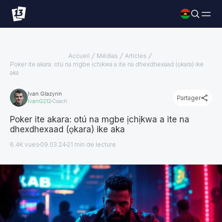
Accueil
Médias
Articles
Poker ite akara: otú na mgbe ịchịkwa a ite na dhexdhexaad (ọkara) ike
aka
Ivan Glazyrin
Partager
IvanG212
Coach
Poker ite akara: otú na mgbe ịchịkwa a ite na
dhexdhexaad (ọkara) ike aka
6.4K vues
09.03.24
21
min de lecture