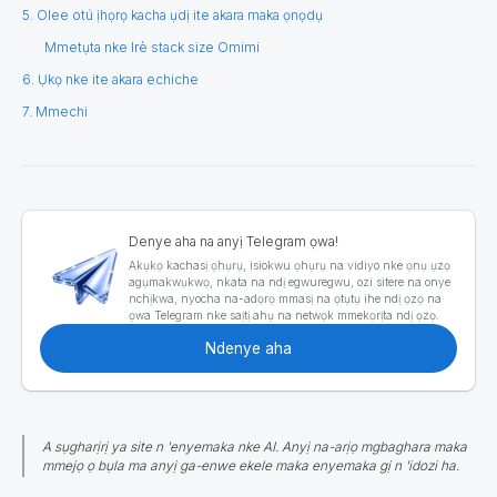
5. Olee otú ịhọrọ kacha ụdị ite akara maka ọnọdụ
Mmetụta nke Irè stack size Omimi
6. Ụkọ nke ite akara echiche
7. Mmechi
Denye aha na anyị Telegram ọwa!
Akụkọ kachasị ọhụrụ, isiokwu ọhụrụ na vidiyo nke ọnụ ụzọ
agụmakwụkwọ, nkata na ndị egwuregwu, ozi sitere na onye
nchịkwa, nyocha na-adọrọ mmasị na ọtụtụ ihe ndị ọzọ na
ọwa Telegram nke saịtị ahụ na netwọk mmekọrịta ndị ọzọ.
Ndenye aha
A sụgharịrị ya site n 'enyemaka nke AI. Anyị na-arịọ mgbaghara maka
mmejọ ọ bụla ma anyị ga-enwe ekele maka enyemaka gị n 'idozi ha.