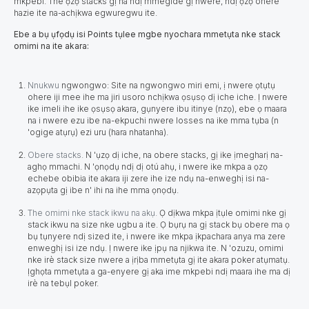
mkpebi. The ọzọ stacks gị na ndị mmegide gị nwere, ndị ọzọ ohere
hazie ite na-achịkwa egwuregwu ite.
Ebe a bụ ụfọdụ isi Points tụlee mgbe nyochara mmetụta nke stack
omimi na ite akara:
Nnukwu
ngwongwo: Site na ngwongwo miri emi, ị nwere ọtụtụ
ohere iji mee ihe ma jiri usoro nchịkwa ọsụsọ dị iche iche. Ị nwere
ike imeli ihe ike ọsụsọ akara, gụnyere ibu itinye (nzọ), ebe ọ maara
na i nwere ezu ibe na-ekpuchi nwere losses na ike mma tụba (n
'ogige atụrụ) ezi uru (hara nhatanha).
Obere stacks.
N 'ụzọ dị iche, na obere stacks, gị ike ịmegharị na-
aghọ mmachi. N 'ọnọdụ ndị dị otú ahụ, i nwere ike mkpa a ọzọ
echebe obibia ite akara iji zere ihe ize ndụ na-enweghị isi na-
azọpụta gị ibe n' ihi na ihe mma ọnọdụ.
The omimi nke stack ikwu na akụ.
Ọ dịkwa mkpa ịtụle omimi nke gị
stack ikwu na size nke ugbu a ite. Ọ bụrụ na gị stack bụ obere ma ọ
bụ tụnyere ndị sized ite, i nwere ike mkpa ịkpachara anya ma zere
enweghị isi ize ndụ. Ị nwere ike ịpụ na njikwa ite. N 'ozuzu, omimi
nke irè stack size nwere a ịrịba mmetụta gị ite akara poker atụmatụ.
Ịghọta mmetụta a ga-enyere gị aka ime mkpebi ndị maara ihe ma dị
irè na tebụl poker.