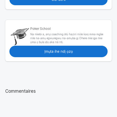
Poker School
Na nkebi a, anyị coaching òtù haziri niile kasị mma mgbe
nile na-amụ egwuregwu na-amụba gị Ohere nke ịga nke
ọma ọ bụla ịdọ aka ná ntị.
Ịmụta ihe ndị ọzọ
Commentaires