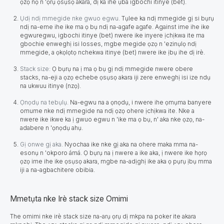
ọzọ nọ n 'ọrụ ọsụsọ akara, dị ka ihe ụba igbochi itinye (bet).
Ụdị ndị mmegide nke gwuo egwu.
Tụlee ka ndị mmegide gị si bụrụ
ndị na-eme ihe ike ma ọ bụ ndị na-agafe agafe. Against ime ihe ike
egwuregwu, igbochi itinye (bet) nwere ike inyere ịchịkwa ite ma
gbochie enweghị isi losses, mgbe megide ọzọ n 'ezinụlọ ndị
mmegide, a ọkọlọtọ nchekwa itinye (bet) nwere ike ịbụ ihe dị irè.
Stack size:
Ọ bụrụ na ị ma ọ bụ gị ndị mmegide nwere obere
stacks, na-eji a ọzọ echebe ọsụsọ akara iji zere enweghị isi ize ndụ
na ukwuu itinye (nzọ).
Ọnọdụ na tebụlụ.
Na-egwu na a ọnọdụ, i nwere ihe ọmụma banyere
omume nke ndị mmegide na ndị ọzọ ohere ịchịkwa ite. Nke a
nwere ike ikwe ka ị gwuo egwu n 'ike ma ọ bụ, n' aka nke ọzọ, na-
adabere n 'ọnọdụ ahụ.
Gị onwe gị aka.
Nyochaa ike nke gị aka na ohere maka mma na-
esonụ n 'okporo ámá. Ọ bụrụ na ị nwere a ike aka, ị nwere ike họrọ
ọzọ ime ihe ike ọsụsọ akara, mgbe na-adịghị ike aka ọ pụrụ ịbụ mma
iji a na-agbachitere obibia.
Mmetụta nke Irè stack size Omimi
The omimi nke irè stack size na-arụ ọrụ dị mkpa na poker ite akara