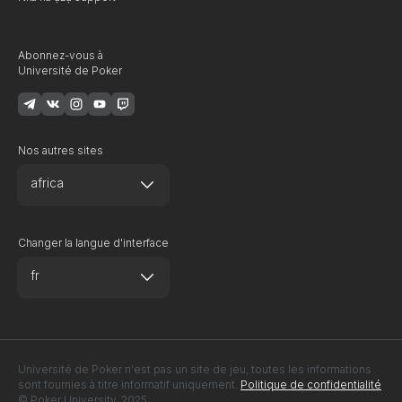
Abonnez-vous à
Université de Poker
Nos autres sites
africa
Changer la langue d'interface
fr
Université de Poker n'est pas un site de jeu, toutes les informations
sont fournies à titre informatif uniquement.
Politique de confidentialité
© Poker University. 2025