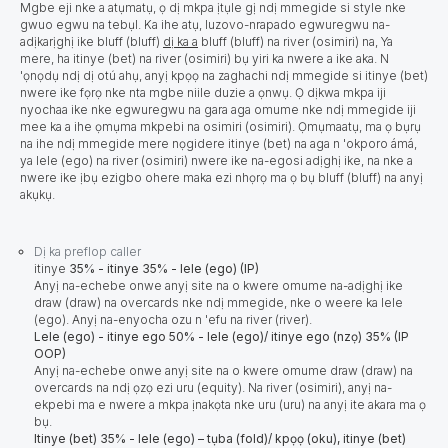
Mgbe eji nke a atụmatụ, ọ dị mkpa ịtụle gị ndị mmegide si style nke
gwuo egwu na tebụl. Ka ihe atụ, luzovo-nrapado egwuregwu na-
adịkarịghị ike bluff (bluff)
dị ka a
bluff (bluff) na river (osimiri) na, Ya
mere, ha itinye (bet) na river (osimiri) bụ yiri ka nwere a ike aka. N
'ọnọdụ ndị dị otú ahụ, anyị kpọọ na zaghachi ndị mmegide si itinye (bet)
nwere ike fọrọ nke nta mgbe niile duzie a ọnwụ. Ọ dịkwa mkpa iji
nyochaa ike nke egwuregwu na gara aga omume nke ndị mmegide iji
mee ka a ihe ọmụma mkpebi na osimiri (osimiri). Ọmụmaatụ, ma ọ bụrụ
na ihe ndị mmegide mere nọgidere itinye (bet) na aga n 'okporo ámá,
ya lele (ego) na river (osimiri) nwere ike na-egosi adịghị ike, na nke a
nwere ike ịbụ ezigbo ohere maka ezi nhọrọ ma ọ bụ bluff (bluff) na anyị
akụkụ.
Dị ka preflop caller
itinye
35% - itinye 35% - lele (ego) (IP)
Anyị na-echebe onwe anyị site na o kwere omume na-adịghị ike
draw (draw) na overcards nke ndị mmegide, nke o weere ka lele
(ego). Anyị na-enyocha ozu n 'efu na river (river).
Lele (ego) - itinye ego 50% - lele (ego)/ itinye ego (nzọ) 35% (IP
OOP)
Anyị na-echebe onwe anyị site na o kwere omume draw (draw) na
overcards na ndị ọzọ ezi uru (equity). Na river (osimiri), anyị na-
ekpebi ma e nwere a mkpa ịnakọta nke uru (uru) na anyị ite akara ma ọ
bụ.
Itinye (bet) 35% - lele (ego) – tụba (fold)/ kpọọ (oku), itinye (bet)