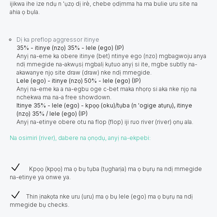
ijikwa ihe ize ndụ n 'ụzọ dị irè, chebe ọdịmma ha ma bulie uru site na
ahia ọ bụla.
Dị ka preflop aggressor itinye
35% - itinye (nzọ) 35% - lele (ego) (IP)
Anyị na-eme ka obere itinye (bet) ntinye ego (nzo) mgbagwoju anya
ndị mmegide na-akwụsị mgbalị kụtuo anyị si ite, mgbe subtly na-
akawanye njọ site draw (draw) nke ndị mmegide.
Lele (ego) - itinye (nzọ) 50% - lele (ego) (IP)
Anyị na-eme ka a na-egbu oge c-bet maka nhọrọ si aka nke njọ na
nchekwa ma na-a free showdown.
Itinye 35% - lele (ego) - kpọọ (oku)/tụba (n 'ogige atụrụ), itinye
(nzọ) 35% / lele (ego) (IP)
Anyị na-etinye obere otu na flop (flop) iji ruo river (river) ọnụ ala.
Na osimiri (river), dabere na ọnọdụ, anyị na-ekpebi:
Kpọọ (kpọọ) ma ọ bụ tụba (tụgharịa) ma ọ bụrụ na ndị mmegide
na-etinye ya onwe ya.
Thin ịnakọta nke uru (uru) ma ọ bụ lele (ego) ma ọ bụrụ na ndị
mmegide bụ checks.