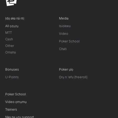
Ịdọ aka ná ntị
Media
All ọzụzụ
Isiokwu
MTT
Video
Cash
Poker School
Other
Chati
Omaha
Bonuses
Poker ụlọ
U-Points
Ọrụ n 'efu (freeroll)
Poker School
Video ọmụmụ
Trainers
Nka na ụzụ support