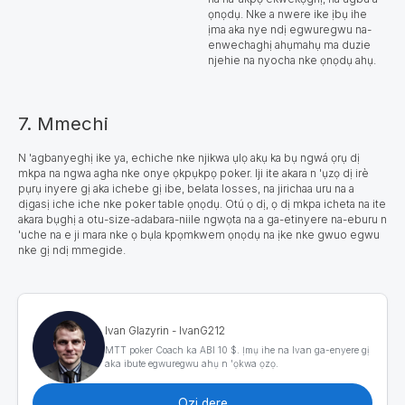
ọnọdụ. Nke a nwere ike ịbụ ihe
ịma aka nye ndị egwuregwu na-
enwechaghị ahụmahụ ma duzie
njehie na nyocha nke ọnọdụ ahụ.
7. Mmechi
N 'agbanyeghị ike ya, echiche nke njikwa ụlọ akụ ka bụ ngwá ọrụ dị
mkpa na ngwa agha nke onye ọkpụkpọ poker. Iji ite akara n 'ụzọ dị irè
pụrụ inyere gị aka ichebe gị ibe, belata losses, na jirichaa uru na a
dịgasị iche iche nke poker table ọnọdụ. Otú ọ dị, ọ dị mkpa icheta na ite
akara bụghị a otu-size-adabara-niile ngwọta na a ga-etinyere na-eburu n
'uche na e ji mara nke ọ bụla kpọmkwem ọnọdụ na ịke nke gwuo egwu
nke gị ndị mmegide.
Ivan Glazyrin - IvanG212
MTT poker Coach ka ABI 10 $. Ịmụ ihe na Ivan ga-enyere gị
aka ibute egwuregwu ahụ n 'ọkwa ọzọ.
Ozi dere