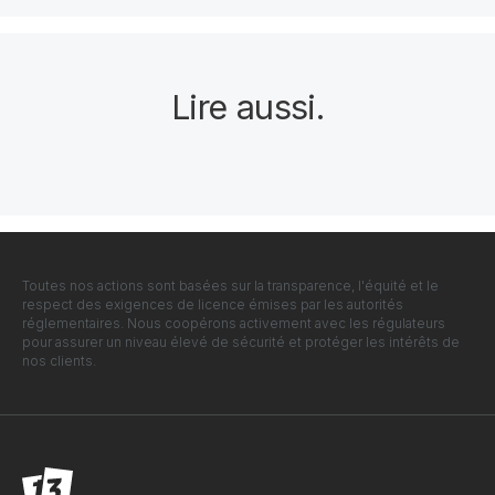
Lire aussi
.
Toutes nos actions sont basées sur la transparence, l'équité et le
respect des exigences de licence émises par les autorités
réglementaires. Nous coopérons activement avec les régulateurs
pour assurer un niveau élevé de sécurité et protéger les intérêts de
nos clients.