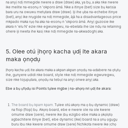
na anyị ndị mmegide nwere a draw (draw) aka, ya bụ, a aka nke nwere
ike melite na-esonụ n 'okporo ámá. Nke a itinye (bet) size bụ karịsịa
bara uru na owuwu metụtara draw (draw).
Iji ihe ụba na-echebe itinye
(bet), anyị ike nrụgide na ndị mmegide, àjà ha a disadvantageous price
mkpado maka rụọ ha aka na-esonụ n 'okporo ámá. Anyị guzosie ike
akara n 'elu N' ezie nke egwuregwu, na-ebelata ihe ize ndụ na retaining
ohere iji nweta ihe kasị nke ndị mmegide na-akwadoghị aka.
5. Olee otú ịhọrọ kacha ụdị ite akara
maka ọnọdụ
Ịhọrọ kacha ụdị ite akara maka a akpan akpan ọnọdụ na-adabere na ọtụtụ
ihe, gụnyere udidi nke board, style nke ndị mmegide egwuregwu,
size nke tojupụtara, ọnọdụ na tebụl na anyị onwe anyị aka.
Ebe a bụ ụfọdụ isi Points tụlee mgbe ị na-ahọrọ nri ụdị ite akara:
The board bụ kpam kpam.
Tụlee otú akọrọ ma ọ bụ dynamic (draw)
na flop (flop) bụ. Akọrọ board, ebe e nwere ole na ole kwere
omume draw (sere), nwere ike ịbụ ezigbo ebe maka a ọkọlọtọ
agbachitere itinye (bet), ebe dynamic (ike) board na a ọnụ ọgụgụ
buru ibu nke kwere omume draw (sere) Nchikota nwere ike ịchọ