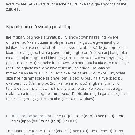
akara nwere ike kewara dị iche iche na ụdị, nke anyị ga-enyocha na ihe
zuru ezu.
Kpamkpam n 'ezinụlọ post-flop
Ihe mgbaru ọsọ nke a atụmatụ bụ iru showdown na kasị nta kwere
omume ite. Nke a pụtara na player ezere ifịk gwuo egwu na-ahọrọ
ịchịkwa size nke ite, na-ebelata ha losses na aka (aka). Mgbe eji a kpam
kpam n 'ezinụlọ obibia, na player ọtụtụ mgbe prefers ka nanị kpọọ (oku
na-aga) ndị mmegide si itinye (nzọ), na-ezere ya onwe ya itinye (nzọ) iji
ghara inflate ite. Ọ na-achọ iru showdown maka kacha nta ego nke itinye
(bet), na-aghọta na aka ya nwere ike ịbụ na-adịghị ike karịa ndị
mmegide ya na bụ uru n 'ihu ego nke ibe na aka. Ọ dị mkpa iji nyochaa
size nke ndị mmegide si itinye (bet) sized. Ọ bụrụ na itinye (bet) bụ
oke buru ibu (1/2 ma ọ bụ 2/3 nke ite na ndị ọzọ), mgbe ahụ, anyị, ọ
tụlere ezi uru (hara nhatanha) na anyị aka, nwere ike ikpebi ịhapụ ọgụ
maka ite na tụba (n 'ogige atụrụ) kaadị. Dị otú ahụ ọnọdụ ga-adị ụkọ, na ọ
dị mkpa ịhọrọ a ọzọ bara uru nhọrọ maka draw (draw).
Dị ka preflop aggressor
-
lele (
ego)
- lele (ego) (kpọọ (oku) – lele
(ego) (kpọọ (oku)/tụba (fold)) (IP OOP)
The akara "lele (check) - lele (check) (kpọọ (call) – lele (check) (kpọọ