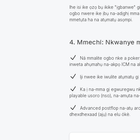
Ihe isi ike ọzọ bụ
ikike "ịgbanwe" g
ogbo nwere ike ịbụ na-adịghị mma 
mmetụta ha na atụmatụ asọmpi.
4. Mmechi: Nkwanye m
Ná mmalite ogbo nke a poker 
inweta ahụmahụ na-akpọ ICM na al
Iji nwee ike iwulite atụmatụ g
Ka ị na-mma gị egwuregwu nk
playable usoro (nso), na-amụta na-
Advanced postflop na-atụ ar
dhexdhexaad (ajụ) na elu ókè.