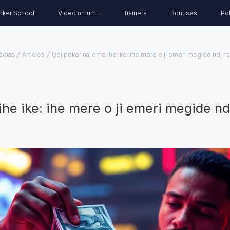
oker School
Video ọmụmụ
Trainers
Bonuses
Pok
dias
Articles
Ụdị poker na-eme ihe ike: ihe mere o ji emeri megide ndị n
he ike: ihe mere o ji emeri megide nd