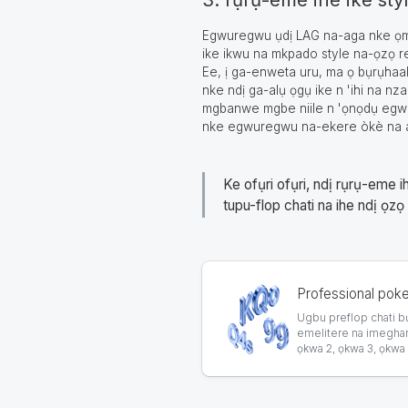
Egwuregwu ụdị LAG na-aga nke ọma 
ike ikwu na mkpado style na-ọzọ 
Ee, ị ga-enweta uru, ma ọ bụrụhaal
nke ndị ga-alụ ọgụ ike n 'ihi na n
mgbanwe mgbe niile n 'ọnọdụ egwur
nke egwuregwu na-ekere òkè na
Ke ofụri ofụri, ndị rụrụ-eme 
tupu-flop chati na ihe ndị ọz
Professional poke
Ugbu preflop chati b
emelitere na imeghar
ọkwa 2, ọkwa 3, ọkwa