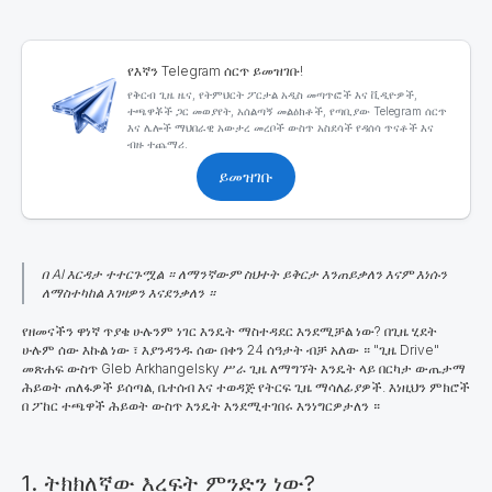
የእኛን Telegram ሰርጥ ይመዝገቡ!
የቅርብ ጊዜ ዜና, የትምህርት ፖርታል አዲስ መጣጥፎች እና ቪዲዮዎች,
ተጫዋቾች ጋር መወያየት, አሰልጣኝ መልዕክቶች, የጣቢያው Telegram ሰርጥ
እና ሌሎች ማህበራዊ አውታረ መረቦች ውስጥ አስደሳች የዳሰሳ ጥናቶች እና
ብዙ ተጨማሪ.
ይመዝገቡ
በ AI እርዳታ ተተርጉሟል ። ለማንኛውም ስህተት ይቅርታ እንጠይቃለን እናም እነሱን
ለማስተካከል እገዛዎን እናደንቃለን ።
የዘመናችን ዋነኛ ጥያቄ ሁሉንም ነገር እንዴት ማስተዳደር እንደሚቻል ነው?
በጊዜ ሂደት
ሁሉም ሰው እኩል ነው ፣ እያንዳንዱ ሰው በቀን 24 ሰዓታት ብቻ አለው ። "ጊዜ Drive"
መጽሐፍ ውስጥ Gleb Arkhangelsky ሥራ ጊዜ ለማግኘት እንዴት ላይ በርካታ ውጤታማ
ሕይወት ጠለፋዎች ይሰጣል, ቤተሰብ እና ተወዳጅ የትርፍ ጊዜ ማሳለፊያዎች. እነዚህን ምክሮች
በ ፖከር ተጫዋች ሕይወት ውስጥ እንዴት እንደሚተገበሩ እንነግርዎታለን ።
1. ትክክለኛው እረፍት ምንድን ነው?