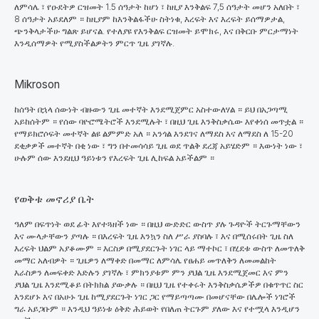
ለምሳሌ ፣ የዑደትዎ ርዝመት 1.5 ሰዓታት ከሆነ ፣ ከዚያ እንቅልፍ 7,5 ሰዓታት መሆን አለበት ፣
8 ሰዓታት አይደለም ። ከዚያም ከእንቅልፋችሁ ስትነቁ, እረፍት እና እረፍት ይሰማዎታል,
ጭንቅላታችሁ ግልጽ ይሆናል. የተለያዩ የእንቅልፍ ርዝመት ይሞክሩ, እና በቅርቡ ምርታማነት
እንዲሰማዎት የሚያስችልዎትን ምርጥ ጊዜ ያገኛሉ.
Mikroson
ከሰዓት በኋላ ሰውነት ብዙውን ጊዜ መተኛት እንደሚጀምር አስተውለሃል ። ይህ በአጋጣሚ
አይከሰትም ። የሰው ባዮሮሜትሮች እንደሚሉት ፣ በዚህ ጊዜ እንቅስቃሴው እየቀነሰ መጥቷል ።
የማይክሮሶፍት መተኛት ልዩ ልምምድ አለ ። አንጎል እንደገና ለማደስ እና ለማደስ ለ 15-20
ደቂቃዎች መተኛት በቂ ነው ፣ ግን በተመሳሳይ ጊዜ ወደ ጥልቅ ደረጃ አይሄድም ። እውነት ነው ፣
ሁሉም ሰው እንደዚህ ዓይነቱን የእረፍት ጊዜ ሊከፍል አይችልም ።
የወቅቱ መኖሪያ ቤት
ዓለም በፍጥነት ወደ ፊት እየተጓዘች ነው ።
በዚህ ውድድር ውስጥ ያሉ ጉዳዮች ትርጉማቸውን
እና ሙላታቸውን ያጣሉ ። በእረፍት ጊዜ እንኳን ስለ ሥራ ያስባሉ ፣ እና በሚሰሩበት ጊዜ ስለ
እረፍት ህልም አያቆሙም ። እርስዎ በሚያደርጉት ነገር ላይ ማተኮር ፣ በሂደቱ ውስጥ ለመጥለቅ
መማር አለብዎት ። ጊዜዎን ለማቀድ በመማር ለምሳሌ የፀሐይ መጥለቅን ለመመልከት
እራስዎን ለመፍቀድ እድሉን ያገኛሉ ፣ ምክንያቱም ምን ያህል ጊዜ እንደሚጀመር እና ምን
ያህል ጊዜ እንደሚቆይ በትክክል ያውቃሉ ። በዚህ ጊዜ የተቀሩት እንቅስቃሴዎችዎ በቁጥጥር ስር
እንደሆኑ እና በአሁኑ ጊዜ ከሚያደርጉት ነገር ጋር የማይጣጣሙ በመሆናቸው በሌሎች ነገሮች
ግራ አይጋቡም ። እንዲህ ዓይነቱ ዕቅድ ሕይወት የበለጠ ትርጉም ያለው እና የተሟላ እንዲሆን