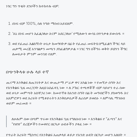
ነገር ግን ጥቂት ደንቦችን ከተከተሉ ብቻ:
ሰነፍ ብቻ 100%, ስለ ንግድ ማሰብ አይደለም.
'እኔ ሰነፍ መሆን እፈልጋለሁ እናም አደርጋለሁ' የሚለውን ውሳኔ በጥንቃቄ ይውሰዱ ።
ወደ የፈጠራ እልከኝነት ሁኔታ ከመግባትዎ በፊት የፈጠራ መፍትሄ በሚፈልግ ችግር ላይ
ጠቃሚ መረጃ አንጎልዎን መጫን ያስፈልግዎታል ። ነገር ግን በችግሩ ወቅት ይህንን ችግር
ለመፍታት ምንም መንገድ የለም.
በጭንቅላቱ ሁሉ ላይ ተኛ
ጤናማ እንቅልፍ ለጤንነትዎ እና ውጤታማ ሥራዎ ዋና አካል ነው ።
የመኝታ ሰዓት እና
የእንቅልፍ ጊዜ መረጋጋት እዚህ አስፈላጊ ነው ። ለ ፖከር ተጫዋቾች ብቻ ሳይሆን ተራ ሰው
ወደ ሁነታ መምጣት አስቸጋሪ ነው. ከመተኛቱ ከአንድ ሰዓት በፊት መግብሮችን ያስወግዱ እና
አእምሮዎን ወደ እረፍት የሚቀይሩትን እንቅስቃሴዎች ለራስዎ ይወስኑ ። ለምሳሌ ማንበብ
ወይም መራመድ ።
ለሁሉም ሰው በጣም ጥሩው የእንቅልፍ ጊዜ የግለሰብ ነው ። እንቅልፍ የ "ፈጣን" እና
"የዘገየ" ደረጃዎችን የመቀየር በርካታ ዑደቶችን ያቀፈ ነው ።
የጥራት እረፍት ሚስጥር የእንቅልፍ አጠቃላይ ቆይታ የአንድ ዑደት በርካታ መሆን አለበት ።