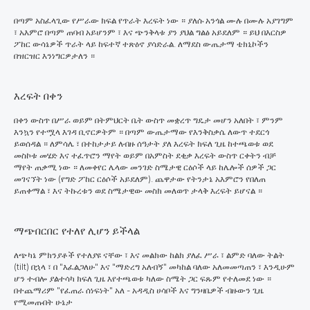
በጣም አስፈላጊው የሥራው ክፍል የጥራት እረፍት ነው ። ያለሱ አንጎል ሙሉ በሙሉ አያገግም
፣ አእምሮ በጣም ጠባብ አይሆንም ፣ እና ጭንቅላቱ ያን ያህል ግልፅ አይደለም ። ይህ በእርስዎ
ፖከር ውሳኔዎች ጥራት ላይ ከፍተኛ ተጽዕኖ ያሳድራል. ለማደስ ውጤታማ ቴክኒኮችን
በዝርዝር እንነግርዎታለን ።
እረፍት በቀን
በቀን ውስጥ በሥራ ወይም በትምህርት ቤት ውስጥ መቋረጥ ግዴታ መሆን አለበት ፣ ምንም
እንኳን የተሟላ እገዳ ቢኖርዎትም ። በጣም ውጤታማው የእንቅስቃሴ ለውጥ ተደርጎ
ይወሰዳል ። ለምሳሌ ፣ በተከታታይ ለብዙ ሰዓታት ያለ እረፍት ክፍለ ጊዜ ከተጫወቱ ወደ
መስኮቱ መሄድ እና ተፈጥሮን ማየት ወይም በአምስት ደቂቃ እረፍት ውስጥ ርቀትን ብቻ
ማየት ጠቃሚ ነው ። ለመቀየር ሌላው መንገድ ስሜታዊ ርዕሶች ላይ ከሌሎች ሰዎች ጋር
መገናኘት ነው (የግድ ፖከር ርዕሶች አይደለም). ጨዋታው የትንታኔ አእምሮን የበለጠ
ይጠቀማል ፣ እና ትኩረቱን ወደ ስሜታዊው መስክ መለወጥ ታላቅ እረፍት ይሆናል ።
ማጭበርበር የተለየ ሊሆን ይችላል
ለጭካኔ ምክንያቶች የተለያዩ ናቸው ፣ እና መልክው ከልክ ያለፈ ሥራ ፣ ልምድ ባለው ትልት
(tilt) በኋላ ፣ በ "እፈልጋለሁ" እና "ማድረግ አለብኝ" መካከል ባለው አለመመጣጠን ፣ እንዲሁም
ሆን ተብሎ ያልተሳካ ክፍለ ጊዜ እየተጫወቱ ካለው ስሜት ጋር ፍጹም የተለመደ ነው ።
በተጨማሪም "የፈጠራ ሰነፍነት" አለ - አዳዲስ ሀሳቦች እና ግንዛቤዎች ብዙውን ጊዜ
የሚመጡበት ሁኔታ