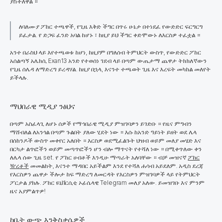
ያስችለዋል ።
ለባለሙያ ፖከር ተጫዋች, የጊዜ እቅድ ችግር በጥሩ ሁኔታ በተነደፈ የውድድር ፍርግርግ
ይፈታል. የ ድጋፍ ፈንድ አባል ከሆኑ ፣ ከዚያ ይህ ችግር ቀድሞውኑ ለእርስዎ ተፈቷል ።
አንተ በራስህ ላይ እየተጫወቱ ከሆነ, ከዚያም በግለሰብ ትምህርት ውስጥ, የውድድር ፖከር
አሰልጣኝ አሌክሲ Exan13 አንድ የተወሰነ ገደብ ላይ በጣም ውጤታማ ጨዋታ ትክክለኛውን
የጊዜ ሰሌዳ ለማድረግ ይረዳሃል. ከዚያ በኋላ, እናንተ ተጫወት ጊዜ እና እረፍት መካከል መለየት
ይችላሉ.
ማህበራዊ ሚዲያ ንፅህና
በጣም አስፈላጊ ለሆኑ ሰዎች የማኅበራዊ ሚዲያ ምዝገባዎን ይገድቡ ።
የዜና ምግብን
ማሸብለል ለአንጎል በጣም ጉልበት ያለው ሂደት ነው ። እሱ ከአንድ ዓይነት ይዘት ወደ ሌላ
በሰከንዶች ውስጥ መቀየር አለበት ። እርስዎ ወደሚፈልጉት ህዝብ ወይም መለያ መሄድ እና
በርካታ ልጥፎችን ወይም መጣጥፎችን ሆን ብሎ ማጥናት የተሻለ ነው ። በሚቀጥለው ቀን
ለሌላ ሰው ጊዜ set. የ ፖከር ሀብቶች እንዲሁ ማጣራት አለባቸው ። ብቻ መዝናኛ
ፖከር
ዥረቶች
መመልከት, እናንተ ማዳበር አይችልም እንደ የተሻለ ሐሳብ አይደለም. አዲስ ደረጃ
የእርስዎን ጨዋታ ችሎታ ከፍ ማድረግ ለመርዳት የእርስዎን ምዝገባዎች ላይ የትምህርት
ፖርታል ያክሉ. ፖከር ዩኒቨርሲቲ ኦፊሴላዊ Telegram መለያ አለው. ይመዝገቡ እና ምንም
ዜና አያምልጥዎ!
ከቤት ውጭ እንቅስቃሴዎች