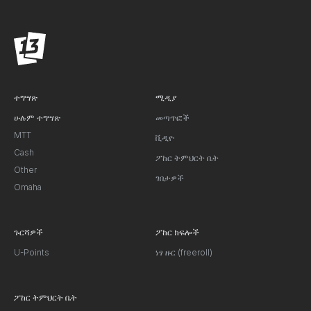
ተግሣጽ
ሚዲያ
ሁሉም ተግሣጽ
መጣጥፎች
MTT
ቪዲዮ
Cash
ፖከር ትምህርት ቤት
Other
ገበታዎች
Omaha
ጉርሻዎች
ፖከር ክፍሎች
U-Points
ነፃ ዙር (freeroll)
ፖከር ትምህርት ቤት