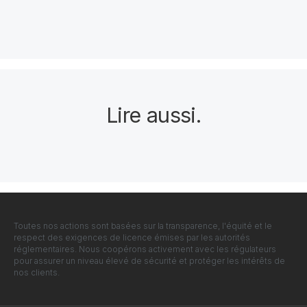
Lire aussi
.
Toutes nos actions sont basées sur la transparence, l'équité et le
respect des exigences de licence émises par les autorités
réglementaires. Nous coopérons activement avec les régulateurs
pour assurer un niveau élevé de sécurité et protéger les intérêts de
nos clients.