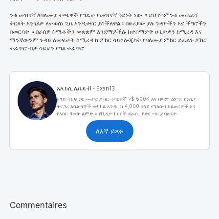
ንቁ መዝናኛ ለባለሙያ ተጫዋች የግዴታ የመዝናኛ ዓይነት ነው ። ይህ የሳምንቱ መጨረሻ
ቅርጸት አንጎልዎ ለተወሰነ ጊዜ እንዲቀየር ያስችለዋል ፣ በዙሪያው ያሉ ጉዳዮችን እና ችግሮችን
በመርሳት ። በራስዎ ስሜቶችን መቋቋም እንደማይችሉ ከተሰማዎት ሁኔታዎን ከሚረዳ እና
ማንኛውንም ጉዳይ ለመፍታት ከሚረዳ ከ ፖከር ሳይኮሎጂስት የባለሙያ ምክር ይፈልጉ ፖከር
ተፈጥሮ ብቻ ሳይሆን የግል ተፈጥሮ.
አሌክሲ ሌቤዴቭ - Exan13
አንድ ትርፍ ጋር ሙያዊ ፖከር ተጫዋች >$ 500K እና በጣም ልምድ የሩሲያ
ተናጋሪ አሰልጣኞች መካከል አንዱ. ከ 4,000 በላይ የግለሰብ ስልጠናዎች እና
የአስር ዓመት ልምድ ። የቪዲዮ ኮርሶች ደራሲ. የድር ጣቢያ ባለቤት.
ለእኛ ይጻፉ
Commentaires