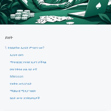
ይዘት
1. ትክክለኛው እረፍት ምንድን ነው?
እረፍት በቀን
ማጭበርበር የተለየ ሊሆን ይችላል
በጭንቅላቱ ሁሉ ላይ ተኛ
Mikroson
የወቅቱ መኖሪያ ቤት
ማህበራዊ ሚዲያ ንፅህና
ከቤት ውጭ እንቅስቃሴዎች