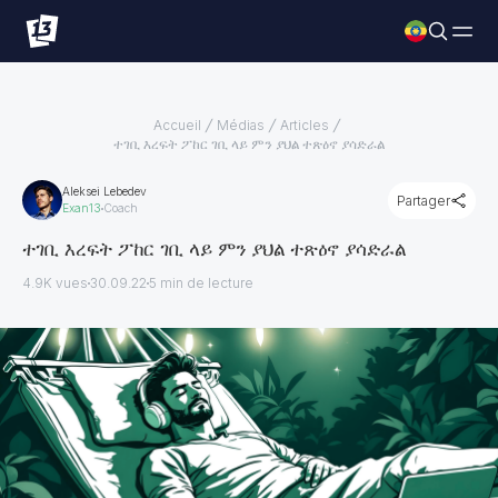
Accueil
Médias
Articles
ተገቢ እረፍት ፖከር ገቢ ላይ ምን ያህል ተጽዕኖ ያሳድራል
Aleksei Lebedev
Partager
Exan13
Coach
ተገቢ እረፍት ፖከር ገቢ ላይ ምን ያህል ተጽዕኖ ያሳድራል
4.9K vues
30.09.22
5
min de lecture