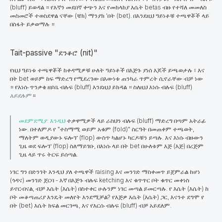
(bluff) ይወዳል ። የእኛን መደበኛ ቀጭን እና የመከላከያ እሴት betas ብዙ የተሻለ መመለስ
መስመሮች ተወስደዋል ናቸው (ቼክ) ማንያክ 'በት (bet). በእንደዚህ ዓይነቶቹ ተጫዋቾች ላይ
በስፋት ይቃወማሉ ።
Tait-passive "ደንቆሮ (nit)"
የዚህ ዓይነቱ ተጫዋቾች ከቀዳሚዎቹ ሁለት ዓይነቶች በእጅጉ ያነሰ እጆች ይጫወታሉ ፣ እና
በት bet ወይም ከፍ ማድረግ የሚደረገው በእውነቱ ጠንካራ ጥምረት ሲኖራቸው ብቻ ነው
። የእነሱ ጥንቃቄ ዘይቤ ብሉፍ (bluff) እንደዚህ ይክዳል ። ስለዚህ እነሱ ብሉፍ (bluff)
አይደሉም
።
መደምደሚያ: እንዲህ
ተቃዋሚዎች ላይ ራስህን ብሉፍ (bluff) ማድረግ በጣም አትራፊ
ነው. በተለምዶ የ "ተስማሚ ወይም አቁም (fold)" ስርዓት በመጠቀም ተጫወት,
ማለትም ወዲያውኑ ፍሎፕ (flop) ውስጥ ካልሆኑ ካርዶቹን ይጣሉ. እና እነሱ ብዙውን
ጊዜ ወደ ፍሎፕ (flop) ስለማይገቡ, በእነሱ ላይ በት bet በሁለቱም እጅ (እጅ) በረጅም
ጊዜ ላይ ጥሩ ትርፍ ይሰጣል.
ነገር ግን በድንገት እንዲህ ያለ ተጫዋች raising እና መንገድ ማስቀመጥ ይጀምራል ከሆነ
(ጎዳና) መንገድ ጀርባ - እኛ በእጅጉ ብሉፍ ketching እና ቁጥጥር ቦት ቁጥር መቀነስ
ይኖርብናል, ብቻ እሴት (እሴት) በስተቀር ሁሉንም ነገር መጣል ይመርጣሉ. የ እሴት (እሴት) ከ
ቦት መቆጣጠሪያ እንዴት መለየት እንደሚቻል? የእጅዎ እሴት (እሴት) ጋር, እናንተ ደግሞ የ
በት (bet) እሴት ክፍል መርገጫ, እና የእርሱ ብሉፍ (bluff) ብቻ አይደለም.