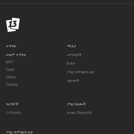
ተግሣጽ
ሚዲያ
ሁሉም ተግሣጽ
መጣጥፎች
MTT
ቪዲዮ
Cash
ፖከር ትምህርት ቤት
Other
ገበታዎች
Omaha
ጉርሻዎች
ፖከር ክፍሎች
U-Points
ነፃ ዙር (freeroll)
ፖከር ትምህርት ቤት