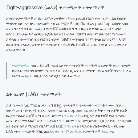
Tight-aggressive (መለያ) ተቃዋሚዎች ተቃዋሚዎች
እነዚህ ተቃዋሚዎች ይበልጥ ልምድ ያላቸው ናቸው, ስለዚህ የእነሱ የመክፈቻ
ክልል
ይበልጥ
ሚዛናዊ ነው, እና ከፍ ሳይጫወት ላይ እርምጃዎች (preflop) እና postflop ይበልጥ አሳቢ
እና ተንኮለኛ ናቸው. መለያ ተጫዋቾች አብዛኛውን ጊዜ ዘመናዊ ፖከር መሠረታዊ ፅንሰ-
ሀሳቦች ያውቃሉ እና ጠንካራ እጆች እና እንደ ብሉፍ (bluff) ሁለቱም በት bet ማስቀመጥ
ይችላሉ. በተመሳሳይ ጊዜ የእነሱን ብሉፍ (bluff) መገንዘብ በጣም ቀላል አይሆንም ፣ እናም
ለዚህ በዚህ ጽሑፍ ውስጥ የተጠቀሰው የ ብላፍካቸር (bluffcatcher) ሙሉ የጦር መሳሪያ
እንፈልጋለን ።
መደምደሚያ:
ብሉፍ (bluff) የዚህ አይነት ተጫዋቾች ተስማሚ ሁኔታዎች ውስጥ በጣም
ይቻላል, ነገር ግን በጣም ሚዛናዊ ነው. ስለዚህ, እኛ ብቻ ምርጥ ብሉፍ ኬትች ጥምረት ላይ
እነሱን መክፈት. በዚህ ርዕስ ላይ በኋላ ላይ ተጨማሪ.
ልቅ ጨካኝ (LAG) ተቃዋሚዎች
ይህ ብዙውን ጊዜ ፖከር ጨዋታ ሬግ (reg) ተጫዋቾች ተጫወት ውስጥ ቅጥ ነው. የበለጠ
ወይም ያነሰ ብቃት, ማሰብ እና አጥቂ – እነዚህ оpponents መለያ ቅጥ ተጫዋቾች ይልቅ
በእጅጉ የበለጠ እጆች ይጫወታሉ. ሆኖም ፣ የ ፖከር ስትራቴጂ እና ታክቲኮች የእነሱ የጦር
መሣሪያ ከ "ማኒአክስ" የበለጠ ሁለገብ ነው ፣ ይህም ተገቢ በሚሆንበት ጊዜ ኃንደበት እንዲያሳዩ
እና ትርፍ ከፍ ለማድረግ የቬለም እጅ (እጅ) ጥንካሬን እንዲደብቁ ያስችላቸዋል ። ይህ ሁሉ
LAG-ተቆጣጣሪዎች ፖከር ጠረጴዛ ላይ በጣም አስቸጋሪ ተቃዋሚዎች ያደርገዋል.