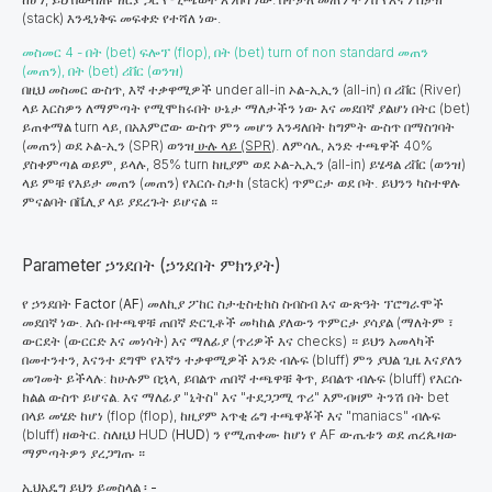
(stack) እንዲነቅፍ መፍቀድ የተሻለ ነው.
መስመር 4 - በት (bet) ፍሎፕ (flop), በት (bet) turn of non standard መጠን
(መጠን), በት (bet) ሪቨር (ወንዝ)
በዚህ መስመር ውስጥ, እኛ ተቃዋሚዎች under all-in ኦል-ኢኢን (all-in) በ ሪቨር (River)
ላይ እርስዎን ለማምጣት የሚሞክሩበት ሁኔታ ማለታችን ነው እና መደበኛ ያልሆነ በትር (bet)
ይጠቀማል turn ላይ, በአእምሮው ውስጥ ምን መሆን እንዳለበት ከግምት ውስጥ በማስገባት
(መጠን) ወደ ኦል-ኢን (SPR) ወንዝ
ሁሉ ላይ (SPR
). ለምሳሌ, አንድ ተጫዋች 40%
ያስቀምጣል ወይም, ይላሉ, 85% turn ከዚያም ወደ ኦል-ኢኢን (all-in) ይሄዳል ሪቨር (ወንዝ)
ላይ ምቹ የእይታ መጠን (መጠን) የእርሱ ስታክ (stack) ጥምርታ ወደ ቦት. ይህንን ካስተዋሉ
ምናልባት በቬሊያ ላይ ያደረጉት ይሆናል ። ​​​
Parameter ኃንደበት (ኃንደበት ምክንያት)
የ
ኃንደበት Factor
(
AF
) መለኪያ ፖከር ስታቲስቲክስ ስብስብ እና ውጽዓት ፕሮግራሞች
መደበኛ ነው. እሱ በተጫዋቹ ጠበኛ ድርጊቶች መካከል ያለውን ጥምርታ ያሳያል (ማለትም ፣
ውርደት (ውርርድ እና መነሳት) እና ማለፊያ (ጥሪዎች እና checks) ። ይህን አመላካች
በመተንተን, እናንተ ደግሞ የእኛን ተቃዋሚዎች አንድ ብሉፍ (bluff) ምን ያህል ጊዜ እናያለን
መገመት ይችላሉ: ከሁሉም በኋላ, ይበልጥ ጠበኛ ተጫዋቹ ቅጥ, ይበልጥ ብሉፍ (bluff) የእርሱ
ክልል ውስጥ ይሆናል. እና ማለፊያ "ኒትስ" እና "ተደጋጋሚ ጥሪ" እምብዛም ትንሽ በት bet
በላይ መሄድ ከሆነ (flop (flop), ከዚያም አጥቂ ሬግ ተጫዋቾች እና "maniacs" ብሉፍ
(bluff) ዘወትር. ስለዚህ HUD (
HUD
) ን የሚጠቀሙ ከሆነ የ AF ውጤቱን ወደ ጠረጴዛው
ማምጣትዎን ያረጋግጡ ።
ኢህአዴግ ይህን ይመስላል ፡ -